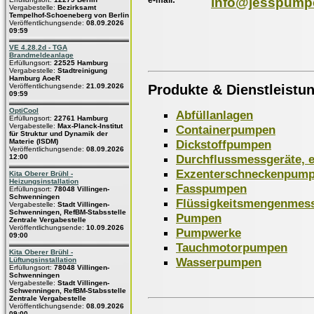
info@jesspump
Vergabestelle:
Bezirksamt
Tempelhof-Schoeneberg von Berlin
Veröffentlichungsende:
08.09.2026
09:59
VE 4.28.2d - TGA
Brandmeldeanlage
Erfüllungsort:
22525 Hamburg
Vergabestelle:
Stadtreinigung
Hamburg AoeR
Produkte & Dienstleistu
Veröffentlichungsende:
21.09.2026
09:59
OptiCool
Abfüllanlagen
Erfüllungsort:
22761 Hamburg
Vergabestelle:
Max-Planck-Institut
Containerpumpen
für Struktur und Dynamik der
Dickstoffpumpen
Materie (ISDM)
Veröffentlichungsende:
08.09.2026
Durchflussmessgeräte, e
12:00
Exzenterschneckenpum
Kita Oberer Brühl -
Heizungsinstallation
Fasspumpen
Erfüllungsort:
78048 Villingen-
Schwenningen
Flüssigkeitsmengenmes
Vergabestelle:
Stadt Villingen-
Schwenningen, RefBM-Stabsstelle
Pumpen
Zentrale Vergabestelle
Veröffentlichungsende:
10.09.2026
Pumpwerke
09:00
Tauchmotorpumpen
Kita Oberer Brühl -
Wasserpumpen
Lüftungsinstallation
Erfüllungsort:
78048 Villingen-
Schwenningen
Vergabestelle:
Stadt Villingen-
Schwenningen, RefBM-Stabsstelle
Zentrale Vergabestelle
Veröffentlichungsende:
08.09.2026
09:00