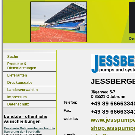
Suche
Produkte &
Dienstleistungen
Lieferanten
JESSBERG
Druckausgabe
Landesvorwahlen
Jägerweg 5-7
D-85521 Ottobrunn
Impressum
Telefon:
+49 89 6666334
Datenschutz
Fax:
+49 89 6666334
bund.de - öffentliche
website:
www.jesspumpe
Ausschreibungen
shop.jesspump
Erweiterte Rohbauarbeiten fuer die
Sanierung der Sporthalle
e-mail:
Erfüllungsort:
12279 Berlin