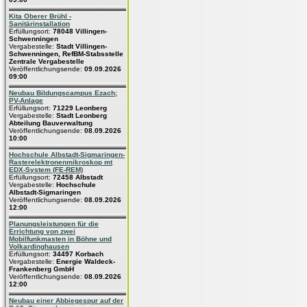
Kita Oberer Brühl -
Sanitärinstallation
Erfüllungsort:
78048 Villingen-
Schwenningen
Vergabestelle:
Stadt Villingen-
Schwenningen, RefBM-Stabsstelle
Zentrale Vergabestelle
Veröffentlichungsende:
09.09.2026
09:00
Neubau Bildungscampus Ezach;
PV-Anlage
Erfüllungsort:
71229 Leonberg
Vergabestelle:
Stadt Leonberg
Abteilung Bauverwaltung
Veröffentlichungsende:
08.09.2026
10:00
Hochschule Albstadt-Sigmaringen-
Rasterelektronenmikroskop mt
EDX-System (FE-REM)
Erfüllungsort:
72458 Albstadt
Vergabestelle:
Hochschule
Albstadt-Sigmaringen
Veröffentlichungsende:
08.09.2026
12:00
Planungsleistungen für die
Errichtung von zwei
Mobilfunkmasten in Böhne und
Volkardinghausen
Erfüllungsort:
34497 Korbach
Vergabestelle:
Energie Waldeck-
Frankenberg GmbH
Veröffentlichungsende:
08.09.2026
12:00
Neubau einer Abbiegespur auf der