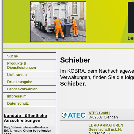
Suche
Schieber
Produkte &
Dienstleistungen
Im KOBRA, dem Nachschlagewerk f
Lieferanten
Verwaltungen, finden Sie die fol
Druckausgabe
Schieber
.
Landesvorwahlen
Impressum
Datenschutz
ATEC GmbH
bund.de - öffentliche
D-89537 Giengen
Ausschreibungen
EBRO ARMATUREN
Poly Videokonferenz-Produkte
Gesellschaft m.b.H.
Erfüllungsort:
Ort im betreffenden
A-1230 Wien
Land