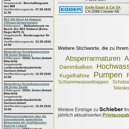
Vergabestelle:
Beschaffungsamt
des BMI
Emile Egger & Cie SA
Veröffentlichungsende:
07.09.2026
CH-2088 Cressier NE
11:30
REZ SW 45ind AA Rottweil-
Villingen-Schwenningen
Erfüllungsort:
- Maßnahmeorte im
Bezirk des REZ Südwest (Extra-
Regio NUTS 3)
Vergabestelle:
Bundesagentur für
Arbeit
Veröffentlichungsende:
23.09.2026
10:00
Weitere Stichworte, die zu Ihrem
Winterdienst Gestellungsvertrag
SM Zerbst Radweg 1
Absperrarmaturen
A
Erfüllungsort:
39261 Zerbst (Anhalt-
Bitterfeld)
Hochwass
Vergabestelle:
Dammbalken
Landesstraßenbaubehörde
Sachsen-Anhalt
Pumpen
Veröffentlichungsende:
10.09.2026
Kugelhähne
10:00
Schlammwasserklappen
Schütz
Winterdienst Gestellungsvertrag
SM Zerbst Straße
Telesko
Erfüllungsort:
39261 Zerbst (Anhalt-
Bitterfeld)
Vergabestelle:
Landesstraßenbaubehörde
Sachsen-Anhalt
Veröffentlichungsende:
10.09.2026
Schieber
Weitere Einträge zu
fi
10:00
jährlich aktualisierten
Printausga
Rahmenvereinbarung über die
konventionelle gewerbliche
Bewachung der Graf-Haeseler-
Kaserne Lebach
Erfüllungsort:
66822 Lebach