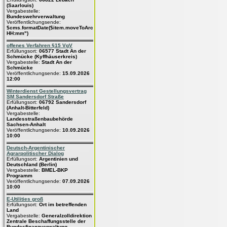
(Saarlouis)
Vergabestelle:
Bundeswehrverwaltung
Veröffentlichungsende:
$cms.formatDate($item.moveToArchive,"dd.MM.yyyy
HH:mm")
offenes Verfahren §15 VgV
Erfüllungsort:
06577 Stadt An der
Schmücke (Kyffhäuserkreis)
Vergabestelle:
Stadt An der
Schmücke
Veröffentlichungsende:
15.09.2026
12:00
Winterdienst Gestellungsvertrag
SM Sandersdorf Straße
Erfüllungsort:
06792 Sandersdorf
(Anhalt-Bitterfeld)
Vergabestelle:
Landesstraßenbaubehörde
Sachsen-Anhalt
Veröffentlichungsende:
10.09.2026
10:00
Deutsch-Argentinischer
Agrarpolitischer Dialog
Erfüllungsort:
Argentinien und
Deutschland (Berlin)
Vergabestelle:
BMEL-BKP
Programm
Veröffentlichungsende:
07.09.2026
10:00
E-Utilities groß
Erfüllungsort:
Ort im betreffenden
Land
Vergabestelle:
Generalzolldirektion
Zentrale Beschaffungsstelle der
Bundesfinanzverwaltung