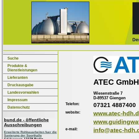
Suche
Produkte &
Dienstleistungen
Lieferanten
ATEC GmbH
Druckausgabe
Landesvorwahlen
Wiesenstraße 7
D-89537 Giengen
Impressum
Telefon:
07321 4887400
Datenschutz
website:
www.atec-hdh.
bund.de - öffentliche
www.guidingwat
Ausschreibungen
e-mail:
info@atec-hdh.
Erweiterte Rohbauarbeiten fuer die
Sanierung der Sporthalle
Erfüllungsort:
12279 Berlin