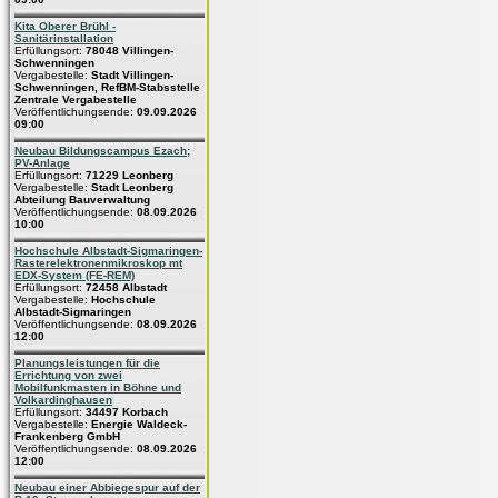
Kita Oberer Brühl -
Sanitärinstallation
Erfüllungsort:
78048 Villingen-
Schwenningen
Vergabestelle:
Stadt Villingen-
Schwenningen, RefBM-Stabsstelle
Zentrale Vergabestelle
Veröffentlichungsende:
09.09.2026
09:00
Neubau Bildungscampus Ezach;
PV-Anlage
Erfüllungsort:
71229 Leonberg
Vergabestelle:
Stadt Leonberg
Abteilung Bauverwaltung
Veröffentlichungsende:
08.09.2026
10:00
Hochschule Albstadt-Sigmaringen-
Rasterelektronenmikroskop mt
EDX-System (FE-REM)
Erfüllungsort:
72458 Albstadt
Vergabestelle:
Hochschule
Albstadt-Sigmaringen
Veröffentlichungsende:
08.09.2026
12:00
Planungsleistungen für die
Errichtung von zwei
Mobilfunkmasten in Böhne und
Volkardinghausen
Erfüllungsort:
34497 Korbach
Vergabestelle:
Energie Waldeck-
Frankenberg GmbH
Veröffentlichungsende:
08.09.2026
12:00
Neubau einer Abbiegespur auf der