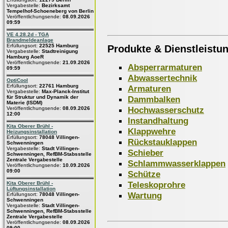
Vergabestelle:
Bezirksamt
Tempelhof-Schoeneberg von Berlin
Veröffentlichungsende:
08.09.2026
09:59
VE 4.28.2d - TGA
Brandmeldeanlage
Erfüllungsort:
22525 Hamburg
Produkte & Dienstleistu
Vergabestelle:
Stadtreinigung
Hamburg AoeR
Veröffentlichungsende:
21.09.2026
Absperrarmaturen
09:59
Abwassertechnik
OptiCool
Erfüllungsort:
22761 Hamburg
Armaturen
Vergabestelle:
Max-Planck-Institut
Dammbalken
für Struktur und Dynamik der
Materie (ISDM)
Hochwasserschutz
Veröffentlichungsende:
08.09.2026
12:00
Instandhaltung
Kita Oberer Brühl -
Klappwehre
Heizungsinstallation
Erfüllungsort:
78048 Villingen-
Rückstauklappen
Schwenningen
Vergabestelle:
Stadt Villingen-
Schieber
Schwenningen, RefBM-Stabsstelle
Zentrale Vergabestelle
Schlammwasserklappen
Veröffentlichungsende:
10.09.2026
09:00
Schütze
Teleskoprohre
Kita Oberer Brühl -
Lüftungsinstallation
Wartung
Erfüllungsort:
78048 Villingen-
Schwenningen
Vergabestelle:
Stadt Villingen-
Schwenningen, RefBM-Stabsstelle
Zentrale Vergabestelle
Veröffentlichungsende:
08.09.2026
09:00