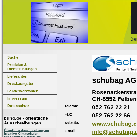
Suche
Produkte &
Dienstleistungen
Lieferanten
schubag AG
Druckausgabe
Rosenackerstra
Landesvorwahlen
CH-8552 Felben
Impressum
Datenschutz
Telefon:
052 762 22 21
Fax:
052 762 22 66
bund.de - öffentliche
website:
www.schubag.c
Ausschreibungen
Öffentliche Ausschreibung zur
e-mail:
info@schubag.
Initiative Klimaschulen:
Beschaffung Werbemittel,