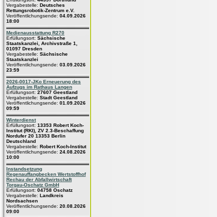
Vergabestelle:
Deutsches
Rettungsrobotik-Zentrum e.V.
Veröffentlichungsende:
04.09.2026
18:00
Medienausstattung R270
Erfüllungsort:
Sächsische
Staatskanzlei, Archivstraße 1,
01097 Dresden
Vergabestelle:
Sächsische
Staatskanzlei
Veröffentlichungsende:
03.09.2026
23:59
2026-0017-JKo Erneuerung des
Aufzugs im Rathaus Langen
Erfüllungsort:
27607 Geestland
Vergabestelle:
Stadt Geestland
Veröffentlichungsende:
01.09.2026
09:59
Winterdienst
Erfüllungsort:
13353 Robert Koch-
Institut (RKI), ZV 2.3-Beschaffung
Nordufer 20 13353 Berlin
Deutschland
Vergabestelle:
Robert Koch-Institut
Veröffentlichungsende:
24.08.2026
10:00
Instandsetzung
Regenauffangbecken Wertstoffhof
Rechau der Abfallwirtschaft
Torgau-Oschatz GmbH
Erfüllungsort:
04758 Oschatz
Vergabestelle:
Landkreis
Nordsachsen
Veröffentlichungsende:
20.08.2026
09:00