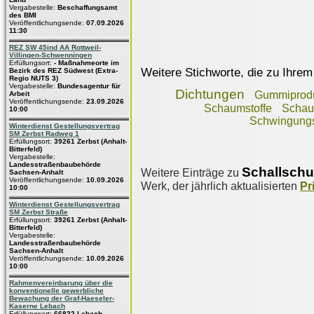
Vergabestelle:
Beschaffungsamt
des BMI
Veröffentlichungsende:
07.09.2026
11:30
REZ SW 45ind AA Rottweil-
Villingen-Schwenningen
Erfüllungsort:
- Maßnahmeorte im
Weitere Stichworte, die zu Ihrem
Bezirk des REZ Südwest (Extra-
Regio NUTS 3)
Vergabestelle:
Bundesagentur für
Dichtungen
Gummiprod
Arbeit
Veröffentlichungsende:
23.09.2026
Schaumstoffe
Schau
10:00
Schwingungs
Winterdienst Gestellungsvertrag
SM Zerbst Radweg 1
Erfüllungsort:
39261 Zerbst (Anhalt-
Bitterfeld)
Vergabestelle:
Landesstraßenbaubehörde
Schallschu
Weitere Einträge zu
Sachsen-Anhalt
Veröffentlichungsende:
10.09.2026
Werk, der jährlich aktualisierten
Pr
10:00
Winterdienst Gestellungsvertrag
SM Zerbst Straße
Erfüllungsort:
39261 Zerbst (Anhalt-
Bitterfeld)
Vergabestelle:
Landesstraßenbaubehörde
Sachsen-Anhalt
Veröffentlichungsende:
10.09.2026
10:00
Rahmenvereinbarung über die
konventionelle gewerbliche
Bewachung der Graf-Haeseler-
Kaserne Lebach
Erfüllungsort:
66822 Lebach