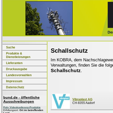
Suche
Schallschutz
Produkte &
Dienstleistungen
Im KOBRA, dem Nachschlagewerk f
Lieferanten
Verwaltungen, finden Sie die fol
Druckausgabe
Schallschutz
.
Landesvorwahlen
Impressum
Datenschutz
bund.de - öffentliche
Vibraplast AG
Ausschreibungen
CH-8355 Aadorf
Poly Videokonferenz-Produkte
Erfüllungsort:
Ort im betreffenden
Land