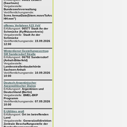
(Saarlouis)
Vergabestelle:
Bundeswehrverwaltung
Veröffentlichungsende:
$cms.formatDate($item.moveToArchive,"dd.MM.yyyy
HH:mm")
offenes Verfahren §15 VgV
Erfüllungsort:
06577 Stadt An der
Schmücke (Kyffhäuserkreis)
Vergabestelle:
Stadt An der
Schmücke
Veröffentlichungsende:
15.09.2026
12:00
Winterdienst Gestellungsvertrag
SM Sandersdorf Straße
Erfüllungsort:
06792 Sandersdorf
(Anhalt-Bitterfeld)
Vergabestelle:
Landesstraßenbaubehörde
Sachsen-Anhalt
Veröffentlichungsende:
10.09.2026
10:00
Deutsch-Argentinischer
Agrarpolitischer Dialog
Erfüllungsort:
Argentinien und
Deutschland (Berlin)
Vergabestelle:
BMEL-BKP
Programm
Veröffentlichungsende:
07.09.2026
10:00
E-Utilities groß
Erfüllungsort:
Ort im betreffenden
Land
Vergabestelle:
Generalzolldirektion
Zentrale Beschaffungsstelle der
Bundesfinanzverwaltung