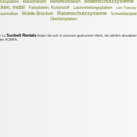
Bodenschutzsysteme
Baustraßen
Behelfsstraßen
tützplatten
cken, mobil
Fahrplatten, Kunststoff
Lastverteilungsplatten
Live Trakway
Rasenschutzsysteme
Mobile Brücken
Baustraßen
Schwerlastplat
Überfahrplatten
Sunbelt Rentals
e zu
finden Sie evtl. in unserem gedruckten Werk, der jährlich aktualisier
es KOBRA.