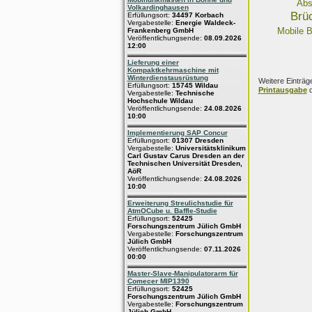
Abs
Volkardinghausen
Brü
Erfüllungsort:
34497 Korbach
Vergabestelle:
Energie Waldeck-
Mobile 
Frankenberg GmbH
Veröffentlichungsende:
08.09.2026
12:00
Lieferung einer
Kompaktkehrmaschine mit
Winterdienstausrüstung
Weitere Einträg
Erfüllungsort:
15745 Wildau
Printausgabe
d
Vergabestelle:
Technische
Hochschule Wildau
Veröffentlichungsende:
24.08.2026
10:00
Implementierung SAP Concur
Erfüllungsort:
01307 Dresden
Vergabestelle:
Universitätsklinikum
Carl Gustav Carus Dresden an der
Technischen Universität Dresden,
AöR
Veröffentlichungsende:
24.08.2026
10:00
Erweiterung Streulichstudie für
AtmOCube u. Baffle-Studie
Erfüllungsort:
52425
Forschungszentrum Jülich GmbH
Vergabestelle:
Forschungszentrum
Jülich GmbH
Veröffentlichungsende:
07.11.2026
00:00
Master-Slave-Manipulatorarm für
Comecer MIP1390
Erfüllungsort:
52425
Forschungszentrum Jülich GmbH
Vergabestelle:
Forschungszentrum
Jülich GmbH