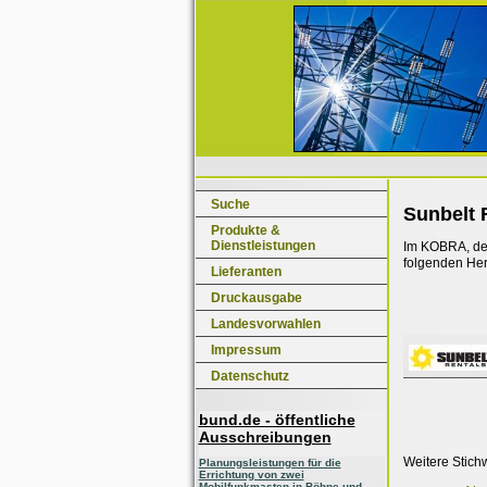
Suche
Sunbelt 
Produkte &
Dienstleistungen
Im KOBRA, dem
folgenden Her
Lieferanten
Druckausgabe
Landesvorwahlen
Impressum
Datenschutz
bund.de - öffentliche
Ausschreibungen
Weitere Stich
Planungsleistungen für die
Errichtung von zwei
Mobilfunkmasten in Böhne und