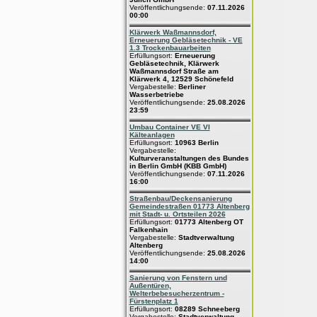
Veröffentlichungsende:
07.11.2026
00:00
Klärwerk Waßmannsdorf,
Erneuerung Gebläsetechnik - VE
1.3 Trockenbauarbeiten
Erfüllungsort:
Erneuerung
Gebläsetechnik, Klärwerk
Waßmannsdorf Straße am
Klärwerk 4, 12529 Schönefeld
Vergabestelle:
Berliner
Wasserbetriebe
Veröffentlichungsende:
25.08.2026
23:59
Umbau Container VE VI
Kälteanlagen
Erfüllungsort:
10963 Berlin
Vergabestelle:
Kulturveranstaltungen des Bundes
in Berlin GmbH (KBB GmbH)
Veröffentlichungsende:
07.11.2026
16:00
Straßenbau/Deckensanierung
Gemeindestraßen 01773 Altenberg
mit Stadt- u. Ortsteilen 2026
Erfüllungsort:
01773 Altenberg OT
Falkenhain
Vergabestelle:
Stadtverwaltung
Altenberg
Veröffentlichungsende:
25.08.2026
14:00
Sanierung von Fenstern und
Außentüren,
Welterbebesucherzentrum -
Fürstenplatz 1
Erfüllungsort:
08289 Schneeberg
Vergabestelle:
Stadtverwaltung