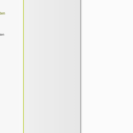
ten
ten