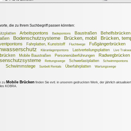
worte, die zu Ihrem Suchbegriff passen könnten:
Arbeitspontons
Baustraßen
Behelfsbrücken
tzplatten
Badepontons
Bodenschutzsysteme
Brücken, mobil
Brücken, tem
raßen
ventpontons
Fußgängerbrücken
Fahrplatten, Kunststoff
Fluchtwege
hwasserschutz
Lastverteilungsplatten
Kläranlagenpontons
Live Trakw
tbrücken
Radwegbrücken
Mobile Baustraßen
Personenüberführungen
senschutzsysteme
Schwerlastplatten
Rettungswege
Schwimmpontons
Schwimmstege
Überfahrplatten
Sunbelt Rentals
Wartungswege
Mobile Brücken
e zu
finden Sie evtl. in unserem gedruckten Werk, der jährlich aktualisier
es KOBRA.