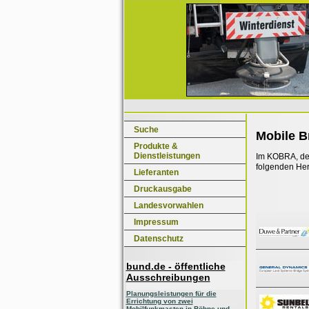
Suche
Mobile B
Produkte &
Dienstleistungen
Im KOBRA, dem
folgenden Her
Lieferanten
Druckausgabe
Landesvorwahlen
Impressum
Datenschutz
bund.de - öffentliche
Ausschreibungen
Planungsleistungen für die
Errichtung von zwei
Mobilfunkmasten in Böhne und