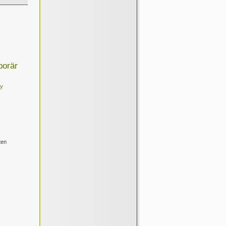
porär
ay
ten