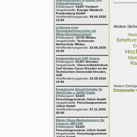
Volkardinghausen
Erfüllungsort:
34497 Korbach
Vergabestelle:
Energie Waldeck-
Frankenberg GmbH
Veröffentlichungsende:
08.09.2026
12:00
Weitere Stich
Lieferung einer
Kompaktkehrmaschine mit
Winterdienstausrüstung
Abstü
Erfüllungsort:
15745 Wildau
Behelfsst
Vergabestelle:
Technische
Hochschule Wildau
E
Veröffentlichungsende:
24.08.2026
Hoc
10:00
Mie
Implementierung SAP Concur
Erfüllungsort:
01307 Dresden
Ra
Vergabestelle:
Universitätsklinikum
Carl Gustav Carus Dresden an der
Technischen Universität Dresden,
AöR
Veröffentlichungsende:
24.08.2026
10:00
Weitere Einträg
Erweiterung Streulichstudie für
Printausgabe
d
AtmOCube u. Baffle-Studie
Erfüllungsort:
52425
Forschungszentrum Jülich GmbH
Vergabestelle:
Forschungszentrum
Jülich GmbH
Veröffentlichungsende:
07.11.2026
00:00
Master-Slave-Manipulatorarm für
Comecer MIP1390
Erfüllungsort:
52425
Forschungszentrum Jülich GmbH
Vergabestelle:
Forschungszentrum
Jülich GmbH