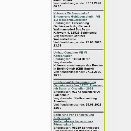
Veröffentlichungsende:
07.11.2026
00:00
Klärwerk Waßmannsdorf,
Erneuerung Gebläsetechnik - VE
1.3 Trockenbauarbeiten
Erfüllungsort:
Erneuerung
Gebläsetechnik, Klärwerk
Waßmannsdorf Straße am
Klärwerk 4, 12529 Schönefeld
Vergabestelle:
Berliner
Wasserbetriebe
Veröffentlichungsende:
25.08.2026
23:59
Umbau Container VE VI
Kälteanlagen
Erfüllungsort:
10963 Berlin
Vergabestelle:
Kulturveranstaltungen des Bundes
in Berlin GmbH (KBB GmbH)
Veröffentlichungsende:
07.11.2026
16:00
Straßenbau/Deckensanierung
Gemeindestraßen 01773 Altenberg
mit Stadt- u. Ortsteilen 2026
Erfüllungsort:
01773 Altenberg OT
Falkenhain
Vergabestelle:
Stadtverwaltung
Altenberg
Veröffentlichungsende:
25.08.2026
14:00
Sanierung von Fenstern und
Außentüren,
Welterbebesucherzentrum -
Fürstenplatz 1
Erfüllungsort:
08289 Schneeberg
Vergabestelle:
Stadtverwaltung