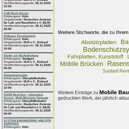
Veröffentlichungsende:
06.11.2026
10:00
2-HE-Rack-Server
Erfüllungsort:
Köln
Vergabestelle:
Deutsches Zentrum
für Luft- und Raumfahrt e.V. (DLR)
Veröffentlichungsende:
06.11.2026
09:00
Weitere Stichworte, die zu Ihrem
Software Development
Erfüllungsort:
Köln
Ba
Abstützplatten
Vergabestelle:
DLR e.V., Einkauf
Veröffentlichungsende:
06.11.2026
Bodenschutzs
10:00
Fahrplatten, Kunststoff
Studie zur H2-Anbindung
Erfüllungsort:
Stuttgart
Rasens
Vergabestelle:
DLR e.V., Einkauf
Mobile Brücken
Veröffentlichungsende:
06.11.2026
00:00
Sunbelt Rent
Signalanalysator
Erfüllungsort:
Oberpfaffenhofen
Vergabestelle:
DLR e.V., Einkauf
Veröffentlichungsende:
06.11.2026
10:00
Mobile Bau
Weitere Einträge zu
GSSR Next-Gen - Integrated,
gedruckten Werk, der jährlich aktua
Secure, Multi-Missions Upgrade
Erfüllungsort:
Oberpfaffenhofen
Vergabestelle:
Deutsches Zentrum
für Luft- und Raumfahrt e.V. (DLR)
Veröffentlichungsende:
06.11.2026
09:00
SYSTEM ENGINEERING AND DTN
SERVICES
Erfüllungsort:
Köln