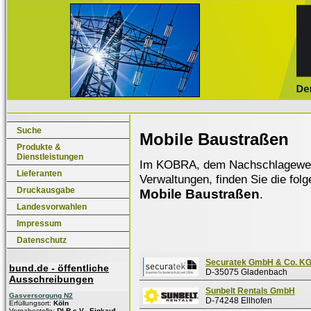
Suche
Mobile Baustraßen
Produkte &
Dienstleistungen
Im KOBRA, dem Nachschlagewerk f
Lieferanten
Verwaltungen, finden Sie die fol
Druckausgabe
Mobile Baustraßen
.
Landesvorwahlen
Impressum
Datenschutz
Securatek GmbH & Co. K
bund.de - öffentliche
D-35075 Gladenbach
Ausschreibungen
Sunbelt Rentals GmbH
Gasversorgung N2
D-74248 Ellhofen
Erfüllungsort:
Köln
Vergabestelle:
DLR e.V., Einkauf