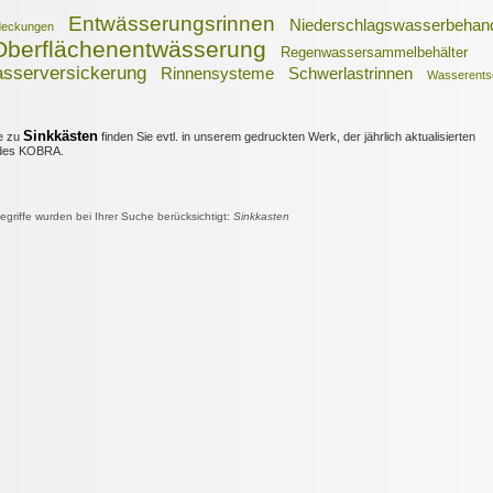
Entwässerungsrinnen
Niederschlagswasserbehan
bdeckungen
Oberflächenentwässerung
Regenwassersammelbehälter
sserversickerung
Rinnensysteme
Schwerlastrinnen
Wasserents
Sinkkästen
e zu
finden Sie evtl. in unserem gedruckten Werk, der jährlich aktualisierten
es KOBRA.
riffe wurden bei Ihrer Suche berücksichtigt:
Sinkkasten