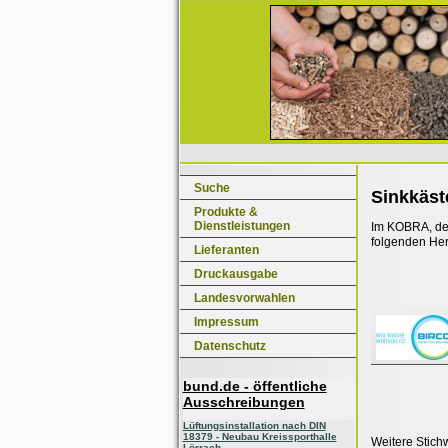
Suche
Sinkkäst
Produkte &
Dienstleistungen
Im KOBRA, dem
folgenden Her
Lieferanten
Druckausgabe
Landesvorwahlen
Impressum
Datenschutz
bund.de - öffentliche
Ausschreibungen
Lüftungsinstallation nach DIN
18379 - Neubau Kreissporthalle
Weitere Stich
Lörrach