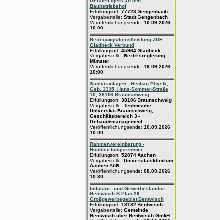
Geräteträgers an den
Baubetriebshof
Erfüllungsort:
77723 Gengenbach
Vergabestelle:
Stadt Gengenbach
Veröffentlichungsende:
10.09.2026
10:00
Betreuungsdienstleistung ZUE
Gladbeck Verbund
Erfüllungsort:
45964 Gladbeck
Vergabestelle:
Bezirksregierung
Münster
Veröffentlichungsende:
16.09.2026
10:00
Sanitäranlagen - Neubau Physik,
Geb. 3335, Hans-Sommer-Straße
10, 38106 Braunschweig
Erfüllungsort:
38106 Braunschweig
Vergabestelle:
Technische
Universität Braunschweig,
Geschäftsbereich 3 -
Gebäudemanagement
Veröffentlichungsende:
10.09.2026
10:00
Rahmenvereinbarung -
Hochleistungsrechner
Erfüllungsort:
52074 Aachen
Vergabestelle:
Universitätsklinikum
Aachen AöR
Veröffentlichungsende:
08.09.2026
10:30
Industrie- und Gewerbestandort
Bentwisch B-Plan 20
Großgewerbegebiet Bentwisch
Erfüllungsort:
18182 Bentwisch
Vergabestelle:
Gemeinde
Bentwisch über Bentwisch GmbH