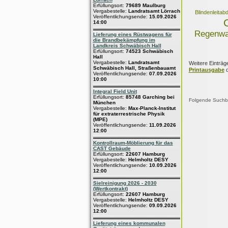
Erfüllungsort:
79689 Maulburg
Vergabestelle:
Landratsamt Lörrach
Blindenleita
Veröffentlichungsende:
15.09.2026
14:00
Regenwa
Lieferung eines Rüstwagens für
die Brandbekämpfung im
Landkreis Schwäbisch Hall
Erfüllungsort:
74523 Schwäbisch
Hall
Vergabestelle:
Landratsamt
Weitere Einträg
Schwäbisch Hall, Straßenbauamt
Printausgabe
d
Veröffentlichungsende:
07.09.2026
10:00
Integral Field Unit
Erfüllungsort:
85748 Garching bei
Folgende Suchbeg
München
Vergabestelle:
Max-Planck-Institut
für extraterrestrische Physik
(MPE)
Veröffentlichungsende:
11.09.2026
12:00
Kontrollraum-Möblierung für das
CAST Gebäude
Erfüllungsort:
22607 Hamburg
Vergabestelle:
Helmholtz DESY
Veröffentlichungsende:
10.09.2026
12:00
Sielreinigung 2026 - 2030
(Wertkontrakt)
Erfüllungsort:
22607 Hamburg
Vergabestelle:
Helmholtz DESY
Veröffentlichungsende:
09.09.2026
12:00
Lieferung eines kommunalen