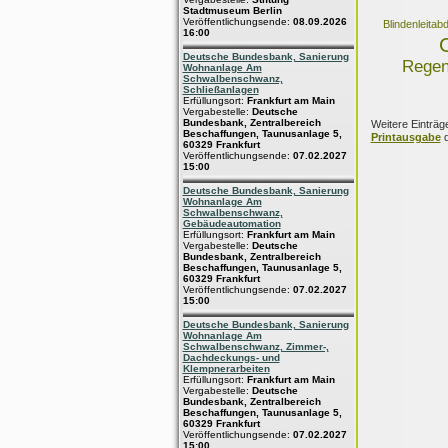
Stadtmuseum Berlin
Veröffentlichungsende:
08.09.2026
Blindenleita
16:00
Deutsche Bundesbank, Sanierung
Regen
Wohnanlage Am
Schwalbenschwanz,
Schließanlagen
Erfüllungsort:
Frankfurt am Main
Vergabestelle:
Deutsche
Bundesbank, Zentralbereich
Weitere Einträg
Beschaffungen, Taunusanlage 5,
Printausgabe
d
60329 Frankfurt
Veröffentlichungsende:
07.02.2027
15:00
Deutsche Bundesbank, Sanierung
Wohnanlage Am
Schwalbenschwanz,
Gebäudeautomation
Erfüllungsort:
Frankfurt am Main
Vergabestelle:
Deutsche
Bundesbank, Zentralbereich
Beschaffungen, Taunusanlage 5,
60329 Frankfurt
Veröffentlichungsende:
07.02.2027
15:00
Deutsche Bundesbank, Sanierung
Wohnanlage Am
Schwalbenschwanz, Zimmer-,
Dachdeckungs- und
Klempnerarbeiten
Erfüllungsort:
Frankfurt am Main
Vergabestelle:
Deutsche
Bundesbank, Zentralbereich
Beschaffungen, Taunusanlage 5,
60329 Frankfurt
Veröffentlichungsende:
07.02.2027
15:00