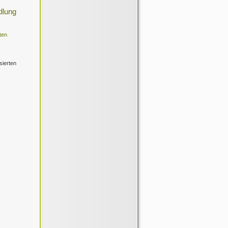
dlung
ten
sierten