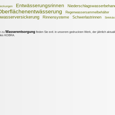
Entwässerungsrinnen
Niederschlagswasserbehan
bdeckungen
Oberflächenentwässerung
Regenwassersammelbehälter
wasserversickerung
Rinnensysteme
Schwerlastrinnen
Sinkkäs
Wasserentsorgung
e zu
finden Sie evtl. in unserem gedruckten Werk, der jährlich aktuali
es KOBRA.