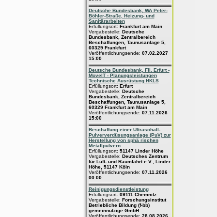
Deutsche Bundesbank, WA Peter-
Böhler-Straße, Heizung- und
Sanitärarbeiten
Erfüllungsort:
Frankfurt am Main
Vergabestelle:
Deutsche
Bundesbank, Zentralbereich
Beschaffungen, Taunusanlage 5,
60329 Frankfurt
Veröffentlichungsende:
07.02.2027
15:00
Deutsche Bundesbank, Fil. Erfurt -
MoveIT - Planungsleistungen
Technische Ausrüstung HKLS
Erfüllungsort:
Erfurt
Vergabestelle:
Deutsche
Bundesbank, Zentralbereich
Beschaffungen, Taunusanlage 5,
60329 Frankfurt am Main
Veröffentlichungsende:
07.11.2026
15:00
Beschaffung einer Ultraschall-
Pulververdüsungsanlage (PuV) zur
Herstellung von sphä rischen
Metallpulvern
Erfüllungsort:
51147 Linder Höhe
Vergabestelle:
Deutsches Zentrum
für Luft- und Raumfahrt e.V., Linder
Höhe, 51147 Köln
Veröffentlichungsende:
07.11.2026
00:00
Reinigungsdienstleistung
Erfüllungsort:
09111 Chemnitz
Vergabestelle:
Forschungsinstitut
Betriebliche Bildung (f-bb)
gemeinnützige GmbH
Veröffentlichungsende:
28.08.2026