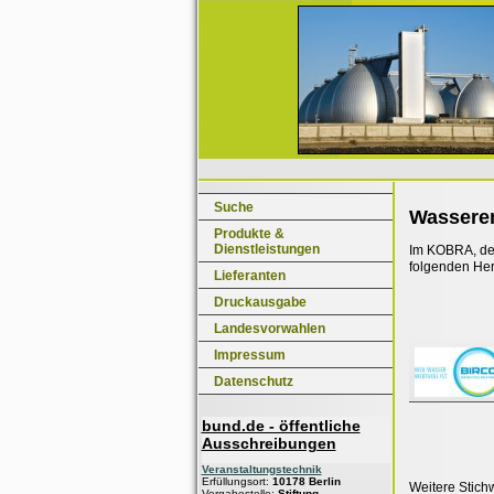
Suche
Wassere
Produkte &
Dienstleistungen
Im KOBRA, dem
folgenden Her
Lieferanten
Druckausgabe
Landesvorwahlen
Impressum
Datenschutz
bund.de - öffentliche
Ausschreibungen
Veranstaltungstechnik
Erfüllungsort:
10178 Berlin
Weitere Stich
Vergabestelle:
Stiftung