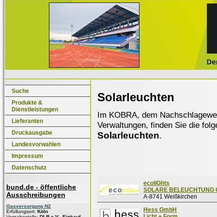
Suche
Solarleuchten
Produkte &
Dienstleistungen
Im KOBRA, dem Nachschlagewerk f
Lieferanten
Verwaltungen, finden Sie die fol
Druckausgabe
Solarleuchten
.
Landesvorwahlen
Impressum
Datenschutz
ecoliGhts
bund.de - öffentliche
SOLARE BELEUCHTUNG
Ausschreibungen
A-8741 Weißkirchen
Gasversorgung N2
Hess GmbH
Erfüllungsort:
Köln
Licht + Form
Vergabestelle:
DLR e.V., Einkauf