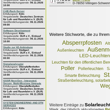
Veröffentlichungsende:
06.11.2026
D-78050 Villingen-Schwen
10:00
2-HE-Rack-Server
Erfüllungsort:
Köln
Vergabestelle:
Deutsches Zentrum
für Luft- und Raumfahrt e.V. (DLR)
Veröffentlichungsende:
06.11.2026
09:00
Software Development
Erfüllungsort:
Köln
Weitere Stichworte, die zu Ihrem
Vergabestelle:
DLR e.V., Einkauf
Veröffentlichungsende:
06.11.2026
Absperrpfosten
10:00
Al
Studie zur H2-Anbindung
Außenm
Außenleuchten
Erfüllungsort:
Stuttgart
Vergabestelle:
DLR e.V., Einkauf
LED-Leuchten
Veröffentlichungsende:
06.11.2026
00:00
Leuchten für den öffentlichen Ber
Signalanalysator
Poller
Erfüllungsort:
Oberpfaffenhofen
Pollerleuchten
S
Vergabestelle:
DLR e.V., Einkauf
Veröffentlichungsende:
06.11.2026
St
10:00
Smarte Beleuchtung
Straßenbeleuchtung, solarbet
GSSR Next-Gen - Integrated,
Secure, Multi-Missions Upgrade
Weg
Erfüllungsort:
Oberpfaffenhofen
Vergabestelle:
Deutsches Zentrum
für Luft- und Raumfahrt e.V. (DLR)
Veröffentlichungsende:
06.11.2026
09:00
SYSTEM ENGINEERING AND DTN
Solarleuch
Weitere Einträge zu
SERVICES
Erfüllungsort:
Köln
Werk, der jährlich aktualisierten
Pr