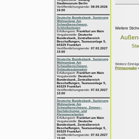
Stadtmuseum Berlin
Veröffentlichungsende:
08.09.2026
16:00
Deutsche Bundesbank, Sanierung
Wohnanlage Am
Schwalbenschwanz,
Schließanlagen
Weitere Stich
Erfüllungsort:
Frankfurt am Main
Vergabestelle:
Deutsche
Außen
Bundesbank, Zentralbereich
Beschaffungen, Taunusanlage 5,
60329 Frankfurt
Sta
Veröffentlichungsende:
07.02.2027
15:00
Deutsche Bundesbank, Sanierung
Wohnanlage Am
Weitere Einträg
Schwalbenschwanz,
Printausgabe
d
Gebäudeautomation
Erfüllungsort:
Frankfurt am Main
Vergabestelle:
Deutsche
Bundesbank, Zentralbereich
Beschaffungen, Taunusanlage 5,
60329 Frankfurt
Veröffentlichungsende:
07.02.2027
15:00
Deutsche Bundesbank, Sanierung
Wohnanlage Am
Schwalbenschwanz, Zimmer-,
Dachdeckungs- und
Klempnerarbeiten
Erfüllungsort:
Frankfurt am Main
Vergabestelle:
Deutsche
Bundesbank, Zentralbereich
Beschaffungen, Taunusanlage 5,
60329 Frankfurt
Veröffentlichungsende:
07.02.2027
15:00