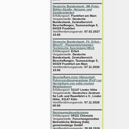
Deutsche Bundesbank, WA Peter-
Böhler-Straße, Heizung- und
Sanitärarbeiten
Erfüllungsort:
Frankfurt am Main
Vergabestelle:
Deutsche
Bundesbank, Zentralbereich
Beschaffungen, Taunusanlage 5,
60329 Frankfurt
Veröffentlichungsende:
07.02.2027
15:00
Deutsche Bundesbank, Fil. Erfurt -
MoveIT - Planungsleistungen
Technische Ausrüstung HKLS
Erfüllungsort:
Erfurt
Vergabestelle:
Deutsche
Bundesbank, Zentralbereich
Beschaffungen, Taunusanlage 5,
60329 Frankfurt am Main
Veröffentlichungsende:
07.11.2026
15:00
Beschaffung einer Ultraschall-
Pulververdüsungsanlage (PuV) zur
Herstellung von sphä rischen
Metallpulvern
Erfüllungsort:
51147 Linder Höhe
Vergabestelle:
Deutsches Zentrum
für Luft- und Raumfahrt e.V., Linder
Höhe, 51147 Köln
Veröffentlichungsende:
07.11.2026
00:00
Reinigungsdienstleistung
Erfüllungsort:
09111 Chemnitz
Vergabestelle:
Forschungsinstitut
Betriebliche Bildung (f-bb)
gemeinnützige GmbH
Veröffentlichungsende:
28.08.2026