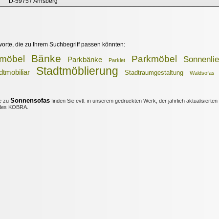
D-59757 Arnsberg
worte, die zu Ihrem Suchbegriff passen könnten:
Bänke
möbel
Parkmöbel
Sonnenli
Parkbänke
Parklet
Stadtmöblierung
dtmobiliar
Stadtraumgestaltung
Waldsofas
Sonnensofas
e zu
finden Sie evtl. in unserem gedruckten Werk, der jährlich aktualisierten
es KOBRA.