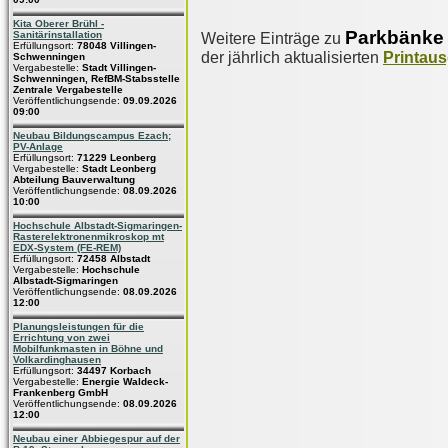
Kita Oberer Brühl -
Parkbänke
Sanitärinstallation
Weitere Einträge zu
Erfüllungsort:
78048 Villingen-
der jährlich aktualisierten
Printau
Schwenningen
Vergabestelle:
Stadt Villingen-
Schwenningen, RefBM-Stabsstelle
Zentrale Vergabestelle
Veröffentlichungsende:
09.09.2026
09:00
Neubau Bildungscampus Ezach;
PV-Anlage
Erfüllungsort:
71229 Leonberg
Vergabestelle:
Stadt Leonberg
Abteilung Bauverwaltung
Veröffentlichungsende:
08.09.2026
10:00
Hochschule Albstadt-Sigmaringen-
Rasterelektronenmikroskop mt
EDX-System (FE-REM)
Erfüllungsort:
72458 Albstadt
Vergabestelle:
Hochschule
Albstadt-Sigmaringen
Veröffentlichungsende:
08.09.2026
12:00
Planungsleistungen für die
Errichtung von zwei
Mobilfunkmasten in Böhne und
Volkardinghausen
Erfüllungsort:
34497 Korbach
Vergabestelle:
Energie Waldeck-
Frankenberg GmbH
Veröffentlichungsende:
08.09.2026
12:00
Neubau einer Abbiegespur auf der