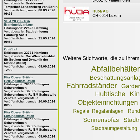
D-85276 Pfaffenhofen
Vergabestelle:
Bezirksamt
Tempelhof-Schoeneberg von Berlin
Veröffentlichungsende:
08.09.2026
Hüba AG
09:59
CH-6014 Luzern
VE 4.28.2d - TGA
Brandmeldeanlage
Erfüllungsort:
22525 Hamburg
Vergabestelle:
Stadtreinigung
Hamburg AoeR
Veröffentlichungsende:
21.09.2026
09:59
OptiCool
Erfüllungsort:
22761 Hamburg
Vergabestelle:
Max-Planck-Institut
Weitere Stichworte, die zu Ihrem
für Struktur und Dynamik der
Materie (ISDM)
Veröffentlichungsende:
08.09.2026
Abfallbehälter
12:00
Beschattungsanla
Kita Oberer Brühl -
Heizungsinstallation
Fahrradständer
Erfüllungsort:
78048 Villingen-
Garde
Schwenningen
Vergabestelle:
Stadt Villingen-
Hubtische
Kin
Schwenningen, RefBM-Stabsstelle
Zentrale Vergabestelle
Objekteinrichtungen
Veröffentlichungsende:
10.09.2026
09:00
Regale, Regalanlagen
Rund
Kita Oberer Brühl -
Lüftungsinstallation
Sonnensofas
Stadtm
Erfüllungsort:
78048 Villingen-
Schwenningen
Vergabestelle:
Stadt Villingen-
Stadtraumgestaltung
Schwenningen, RefBM-Stabsstelle
Zentrale Vergabestelle
Veröffentlichungsende:
08.09.2026
09:00