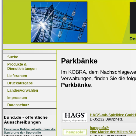
Suche
Parkbänke
Produkte &
Dienstleistungen
Im KOBRA, dem Nachschlagewerk f
Lieferanten
Verwaltungen, finden Sie die fol
Druckausgabe
Parkbänke
.
Landesvorwahlen
Impressum
Datenschutz
HAGS-mb-Spielidee GmbH
bund.de - öffentliche
D-35232 Dautphetal
Ausschreibungen
hangsofa®
Erweiterte Rohbauarbeiten fuer die
eine Marke der Millsta St
Sanierung der Sporthalle
Erfüllungsort:
12279 Berlin