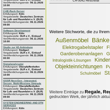
CH-5042 Hirschthal
Veröffentlichungsende:
06.11.2026
10:00
2-HE-Rack-Server
Erfüllungsort:
Köln
Vergabestelle:
Deutsches Zentrum
für Luft- und Raumfahrt e.V. (DLR)
Veröffentlichungsende:
06.11.2026
09:00
Software Development
Weitere Stichworte, die zu Ihrem
Erfüllungsort:
Köln
Vergabestelle:
DLR e.V., Einkauf
Bänke
Außenmöbel
Veröffentlichungsende:
06.11.2026
10:00
Elektrogabelstapler
F
Studie zur H2-Anbindung
Erfüllungsort:
Stuttgart
Garderobenanlagen
G
Vergabestelle:
DLR e.V., Einkauf
Veröffentlichungsende:
06.11.2026
00:00
Kinder
Intralogistik-Lösungen
Signalanalysator
Objekteinrichtungen
P
Erfüllungsort:
Oberpfaffenhofen
Vergabestelle:
DLR e.V., Einkauf
St
Veröffentlichungsende:
06.11.2026
Schulmöbel
10:00
GSSR Next-Gen - Integrated,
Secure, Multi-Missions Upgrade
Erfüllungsort:
Oberpfaffenhofen
Vergabestelle:
Deutsches Zentrum
Regale, Re
Weitere Einträge zu
für Luft- und Raumfahrt e.V. (DLR)
Veröffentlichungsende:
06.11.2026
gedruckten Werk, der jährlich aktua
09:00
SYSTEM ENGINEERING AND DTN
SERVICES
Erfüllungsort:
Köln