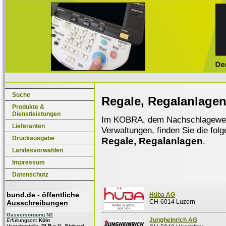
Suche
Regale, Regalanlage
Produkte &
Dienstleistungen
Im KOBRA, dem Nachschlagewerk f
Lieferanten
Verwaltungen, finden Sie die fol
Druckausgabe
Regale, Regalanlagen
.
Landesvorwahlen
Impressum
Datenschutz
bund.de - öffentliche
Hüba AG
CH-6014 Luzern
Ausschreibungen
Gasversorgung N2
Jungheinrich AG
Erfüllungsort:
Köln
Vergabestelle:
DLR e.V., Einkauf