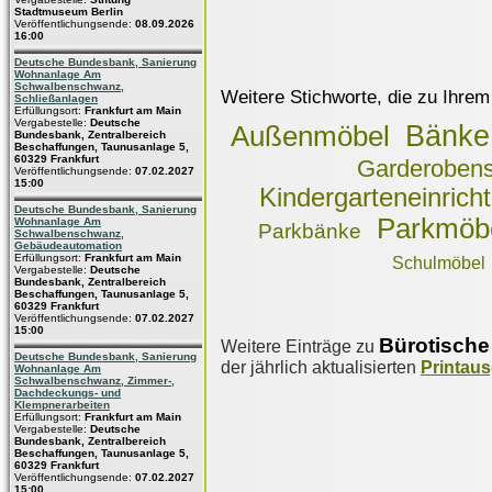
Stadtmuseum Berlin
Veröffentlichungsende:
08.09.2026
16:00
Deutsche Bundesbank, Sanierung
Wohnanlage Am
Schwalbenschwanz,
Weitere Stichworte, die zu Ihrem
Schließanlagen
Erfüllungsort:
Frankfurt am Main
Vergabestelle:
Deutsche
Bänke
Außenmöbel
Bundesbank, Zentralbereich
Beschaffungen, Taunusanlage 5,
60329 Frankfurt
Garderoben
Veröffentlichungsende:
07.02.2027
15:00
Kindergarteneinrich
Deutsche Bundesbank, Sanierung
Parkmöb
Wohnanlage Am
Parkbänke
Schwalbenschwanz,
Gebäudeautomation
Erfüllungsort:
Frankfurt am Main
Schulmöbel
Vergabestelle:
Deutsche
Bundesbank, Zentralbereich
Beschaffungen, Taunusanlage 5,
60329 Frankfurt
Veröffentlichungsende:
07.02.2027
15:00
Bürotische
Weitere Einträge zu
Deutsche Bundesbank, Sanierung
der jährlich aktualisierten
Printau
Wohnanlage Am
Schwalbenschwanz, Zimmer-,
Dachdeckungs- und
Klempnerarbeiten
Erfüllungsort:
Frankfurt am Main
Vergabestelle:
Deutsche
Bundesbank, Zentralbereich
Beschaffungen, Taunusanlage 5,
60329 Frankfurt
Veröffentlichungsende:
07.02.2027
15:00