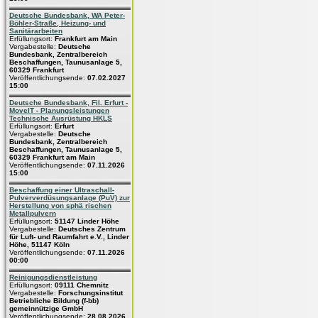
Deutsche Bundesbank, WA Peter-
Böhler-Straße, Heizung- und
Sanitärarbeiten
Erfüllungsort:
Frankfurt am Main
Vergabestelle:
Deutsche
Bundesbank, Zentralbereich
Beschaffungen, Taunusanlage 5,
60329 Frankfurt
Veröffentlichungsende:
07.02.2027
15:00
Deutsche Bundesbank, Fil. Erfurt -
MoveIT - Planungsleistungen
Technische Ausrüstung HKLS
Erfüllungsort:
Erfurt
Vergabestelle:
Deutsche
Bundesbank, Zentralbereich
Beschaffungen, Taunusanlage 5,
60329 Frankfurt am Main
Veröffentlichungsende:
07.11.2026
15:00
Beschaffung einer Ultraschall-
Pulververdüsungsanlage (PuV) zur
Herstellung von sphä rischen
Metallpulvern
Erfüllungsort:
51147 Linder Höhe
Vergabestelle:
Deutsches Zentrum
für Luft- und Raumfahrt e.V., Linder
Höhe, 51147 Köln
Veröffentlichungsende:
07.11.2026
00:00
Reinigungsdienstleistung
Erfüllungsort:
09111 Chemnitz
Vergabestelle:
Forschungsinstitut
Betriebliche Bildung (f-bb)
gemeinnützige GmbH
Veröffentlichungsende:
28.08.2026