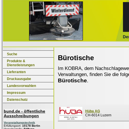
Suche
Bürotische
Produkte &
Dienstleistungen
Im KOBRA, dem Nachschlagewerk f
Lieferanten
Verwaltungen, finden Sie die fol
Druckausgabe
Bürotische
.
Landesvorwahlen
Impressum
Datenschutz
bund.de - öffentliche
Hüba AG
CH-6014 Luzern
Ausschreibungen
Veranstaltungstechnik
Erfüllungsort:
10178 Berlin
Vergabestelle:
Stiftung