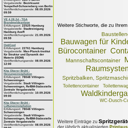
Vergabestelle:
Bezirksamt
Tempelhof-Schoeneberg von Berlin
Veröffentlichungsende:
08.09.2026
09:59
VE 4.28.2d - TGA
Brandmeldeanlage
Weitere Stichworte, die zu Ihrem
Erfüllungsort:
22525 Hamburg
Vergabestelle:
Stadtreinigung
Hamburg AoeR
Baustellen
Veröffentlichungsende:
21.09.2026
09:59
Bauwagen für Kind
OptiCool
Cont
Erfüllungsort:
22761 Hamburg
Bürocontainer
Vergabestelle:
Max-Planck-Institut
für Struktur und Dynamik der
M
Materie (ISDM)
Mannschaftscontainer
Veröffentlichungsende:
08.09.2026
12:00
Raumsyste
Kita Oberer Brühl -
Heizungsinstallation
Spritzbalken, Spritzmasch
Erfüllungsort:
78048 Villingen-
Schwenningen
Vergabestelle:
Stadt Villingen-
Toilettencontainer
Toilettenwa
Schwenningen, RefBM-Stabsstelle
Zentrale Vergabestelle
Waldkinderg
Veröffentlichungsende:
10.09.2026
09:00
WC-Dusch-Co
Kita Oberer Brühl -
Lüftungsinstallation
Erfüllungsort:
78048 Villingen-
Schwenningen
Vergabestelle:
Stadt Villingen-
Schwenningen, RefBM-Stabsstelle
Spritzgerät
Weitere Einträge zu
Zentrale Vergabestelle
Veröffentlichungsende:
08.09.2026
der jährlich aktualisierten
Printau
09:00