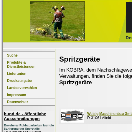
Suche
Spritzgeräte
Produkte &
Dienstleistungen
Im KOBRA, dem Nachschlagewerk f
Lieferanten
Verwaltungen, finden Sie die fol
Druckausgabe
Spritzgeräte
.
Landesvorwahlen
Impressum
Datenschutz
bund.de - öffentliche
Weisig Maschinenbau Gm
D-31061 Alfeld
Ausschreibungen
Erweiterte Rohbauarbeiten fuer die
Sanierung der Sporthalle
Erfüllungsort:
12279 Berlin