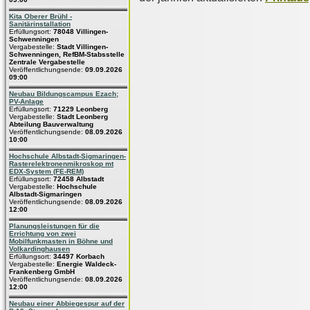
Kita Oberer Brühl -
Sanitärinstallation
Erfüllungsort:
78048 Villingen-
Schwenningen
Vergabestelle:
Stadt Villingen-
Schwenningen, RefBM-Stabsstelle
Zentrale Vergabestelle
Veröffentlichungsende:
09.09.2026
09:00
Neubau Bildungscampus Ezach;
PV-Anlage
Erfüllungsort:
71229 Leonberg
Vergabestelle:
Stadt Leonberg
Abteilung Bauverwaltung
Veröffentlichungsende:
08.09.2026
10:00
Hochschule Albstadt-Sigmaringen-
Rasterelektronenmikroskop mt
EDX-System (FE-REM)
Erfüllungsort:
72458 Albstadt
Vergabestelle:
Hochschule
Albstadt-Sigmaringen
Veröffentlichungsende:
08.09.2026
12:00
Planungsleistungen für die
Errichtung von zwei
Mobilfunkmasten in Böhne und
Volkardinghausen
Erfüllungsort:
34497 Korbach
Vergabestelle:
Energie Waldeck-
Frankenberg GmbH
Veröffentlichungsende:
08.09.2026
12:00
Neubau einer Abbiegespur auf der