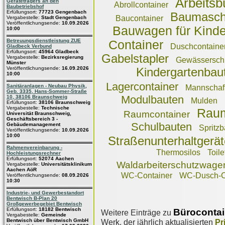
Arbeits
Geräteträgers an den
Abrollcontainer
Baubetriebshof
Erfüllungsort:
77723 Gengenbach
Baumasch
Baucontainer
Vergabestelle:
Stadt Gengenbach
Veröffentlichungsende:
10.09.2026
Bauwagen für Kinde
10:00
Betreuungsdienstleistung ZUE
Container
Duschcontaine
Gladbeck Verbund
Erfüllungsort:
45964 Gladbeck
Gabelstapler
Vergabestelle:
Bezirksregierung
Gewässersch
Münster
Veröffentlichungsende:
16.09.2026
Kindergartenbau
10:00
Lagercontainer
Sanitäranlagen - Neubau Physik,
Mannschaft
Geb. 3335, Hans-Sommer-Straße
Modulbauten
10, 38106 Braunschweig
Mulden
Erfüllungsort:
38106 Braunschweig
Vergabestelle:
Technische
Rau
Raumcontainer
Universität Braunschweig,
Geschäftsbereich 3 -
Schulbauten
Gebäudemanagement
Spritzb
Veröffentlichungsende:
10.09.2026
10:00
Straßenunterhaltgerät
Rahmenvereinbarung -
Thermosilos
Toile
Hochleistungsrechner
Erfüllungsort:
52074 Aachen
Waldarbeiterschutzwage
Vergabestelle:
Universitätsklinikum
Aachen AöR
WC-Container
WC-Dusch-C
Veröffentlichungsende:
08.09.2026
10:30
Industrie- und Gewerbestandort
Bentwisch B-Plan 20
Großgewerbegebiet Bentwisch
Erfüllungsort:
18182 Bentwisch
Bürocontai
Weitere Einträge zu
Vergabestelle:
Gemeinde
Bentwisch über Bentwisch GmbH
Werk, der jährlich aktualisierten
Pr