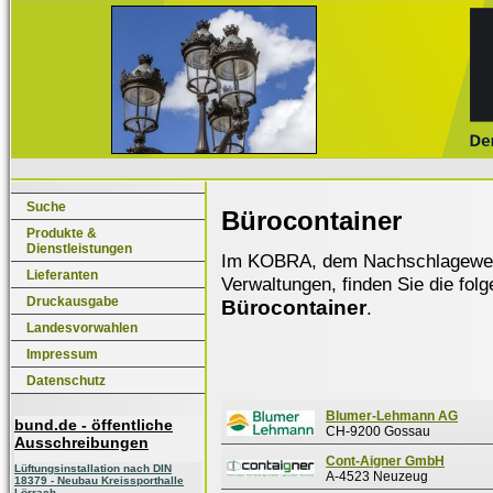
Suche
Bürocontainer
Produkte &
Dienstleistungen
Im KOBRA, dem Nachschlagewerk f
Lieferanten
Verwaltungen, finden Sie die fol
Druckausgabe
Bürocontainer
.
Landesvorwahlen
Impressum
Datenschutz
Blumer-Lehmann AG
bund.de - öffentliche
CH-9200 Gossau
Ausschreibungen
Cont-Aigner GmbH
Lüftungsinstallation nach DIN
A-4523 Neuzeug
18379 - Neubau Kreissporthalle
Lörrach