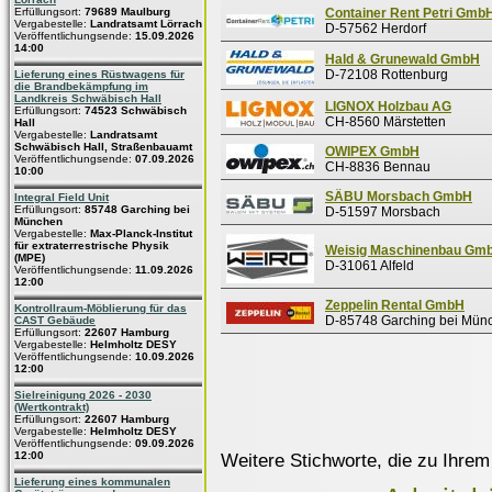
Erfüllungsort:
79689 Maulburg
Container Rent Petri Gmb
Vergabestelle:
Landratsamt Lörrach
D-57562 Herdorf
Veröffentlichungsende:
15.09.2026
14:00
Hald & Grunewald GmbH
D-72108 Rottenburg
Lieferung eines Rüstwagens für
die Brandbekämpfung im
Landkreis Schwäbisch Hall
LIGNOX Holzbau AG
Erfüllungsort:
74523 Schwäbisch
CH-8560 Märstetten
Hall
Vergabestelle:
Landratsamt
Schwäbisch Hall, Straßenbauamt
OWIPEX GmbH
Veröffentlichungsende:
07.09.2026
CH-8836 Bennau
10:00
SÄBU Morsbach GmbH
Integral Field Unit
Erfüllungsort:
85748 Garching bei
D-51597 Morsbach
München
Vergabestelle:
Max-Planck-Institut
für extraterrestrische Physik
Weisig Maschinenbau Gm
(MPE)
D-31061 Alfeld
Veröffentlichungsende:
11.09.2026
12:00
Zeppelin Rental GmbH
Kontrollraum-Möblierung für das
D-85748 Garching bei Mün
CAST Gebäude
Erfüllungsort:
22607 Hamburg
Vergabestelle:
Helmholtz DESY
Veröffentlichungsende:
10.09.2026
12:00
Sielreinigung 2026 - 2030
(Wertkontrakt)
Erfüllungsort:
22607 Hamburg
Vergabestelle:
Helmholtz DESY
Veröffentlichungsende:
09.09.2026
12:00
Weitere Stichworte, die zu Ihrem
Lieferung eines kommunalen