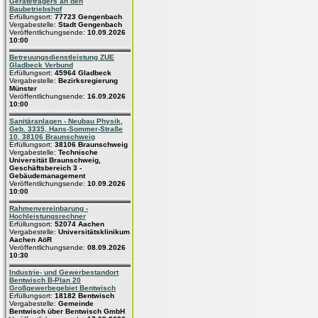
Geräteträgers an den
Baubetriebshof
Erfüllungsort:
77723 Gengenbach
Vergabestelle:
Stadt Gengenbach
Veröffentlichungsende:
10.09.2026
10:00
Betreuungsdienstleistung ZUE
Gladbeck Verbund
Erfüllungsort:
45964 Gladbeck
Vergabestelle:
Bezirksregierung
Münster
Veröffentlichungsende:
16.09.2026
10:00
Sanitäranlagen - Neubau Physik,
Geb. 3335, Hans-Sommer-Straße
10, 38106 Braunschweig
Erfüllungsort:
38106 Braunschweig
Vergabestelle:
Technische
Universität Braunschweig,
Geschäftsbereich 3 -
Gebäudemanagement
Veröffentlichungsende:
10.09.2026
10:00
Rahmenvereinbarung -
Hochleistungsrechner
Erfüllungsort:
52074 Aachen
Vergabestelle:
Universitätsklinikum
Aachen AöR
Veröffentlichungsende:
08.09.2026
10:30
Industrie- und Gewerbestandort
Bentwisch B-Plan 20
Großgewerbegebiet Bentwisch
Erfüllungsort:
18182 Bentwisch
Vergabestelle:
Gemeinde
Bentwisch über Bentwisch GmbH