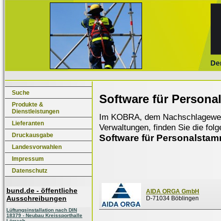
Suche
Software für Person
Produkte &
Dienstleistungen
Im KOBRA, dem Nachschlagewerk f
Lieferanten
Verwaltungen, finden Sie die fol
Druckausgabe
Software für Personalsta
Landesvorwahlen
Impressum
Datenschutz
bund.de - öffentliche
AIDA ORGA GmbH
Ausschreibungen
D-71034 Böblingen
Lüftungsinstallation nach DIN
18379 - Neubau Kreissporthalle
Lörrach