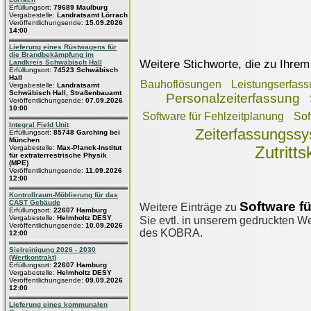
Erfüllungsort:
79689 Maulburg
Vergabestelle:
Landratsamt Lörrach
Veröffentlichungsende:
15.09.2026
14:00
Lieferung eines Rüstwagens für
die Brandbekämpfung im
Weitere Stichworte, die zu Ihrem
Landkreis Schwäbisch Hall
Erfüllungsort:
74523 Schwäbisch
Hall
Bauhoflösungen
Leistungserfas
Vergabestelle:
Landratsamt
Schwäbisch Hall, Straßenbauamt
Personalzeiterfassung
Veröffentlichungsende:
07.09.2026
10:00
Software für Fehlzeitplanung
Sof
Integral Field Unit
Zeiterfassungss
Erfüllungsort:
85748 Garching bei
München
Vergabestelle:
Max-Planck-Institut
Zutritt
für extraterrestrische Physik
(MPE)
Veröffentlichungsende:
11.09.2026
12:00
Kontrollraum-Möblierung für das
CAST Gebäude
Software f
Weitere Einträge zu
Erfüllungsort:
22607 Hamburg
Vergabestelle:
Helmholtz DESY
Sie evtl. in unserem gedruckten Wer
Veröffentlichungsende:
10.09.2026
des KOBRA.
12:00
Sielreinigung 2026 - 2030
(Wertkontrakt)
Erfüllungsort:
22607 Hamburg
Vergabestelle:
Helmholtz DESY
Veröffentlichungsende:
09.09.2026
12:00
Lieferung eines kommunalen