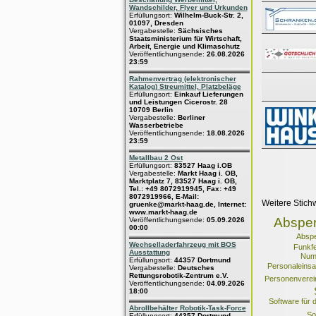
Wandschilder, Flyer und Urkunden
Erfüllungsort:
Wilhelm-Buck-Str. 2,
01097, Dresden
Vergabestelle:
Sächsisches
Staatsministerium für Wirtschaft,
Arbeit, Energie und Klimaschutz
Veröffentlichungsende:
26.08.2026
23:59
Rahmenvertrag (elektronischer
Katalog) Streumittel, Platzbeläge
Erfüllungsort:
Einkauf Lieferungen
und Leistungen Cicerostr. 28
10709 Berlin
Vergabestelle:
Berliner
Wasserbetriebe
Veröffentlichungsende:
18.08.2026
23:59
Metallbau 2 Ost
Erfüllungsort:
83527 Haag i.OB
Vergabestelle:
Markt Haag i. OB,
Marktplatz 7, 83527 Haag i. OB,
Tel.: +49 8072919945, Fax: +49
8072919966, E-Mail:
Weitere Stich
gruenke@markt-haag.de, Internet:
www.markt-haag.de
Absper
Veröffentlichungsende:
05.09.2026
00:00
Absp
Wechselladerfahrzeug mit BOS
Funkf
Ausstattung
Num
Erfüllungsort:
44357 Dortmund
Personaleinsa
Vergabestelle:
Deutsches
Rettungsrobotik-Zentrum e.V.
Personenverei
Veröffentlichungsende:
04.09.2026
18:00
Software für 
Abrollbehälter Robotik-Task-Force
So
Erfüllungsort:
44357 Dortmund