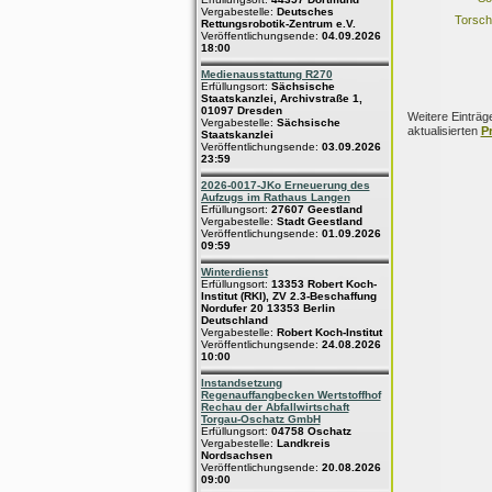
Vergabestelle:
Deutsches
Torsch
Rettungsrobotik-Zentrum e.V.
Veröffentlichungsende:
04.09.2026
18:00
Medienausstattung R270
Erfüllungsort:
Sächsische
Staatskanzlei, Archivstraße 1,
01097 Dresden
Weitere Einträg
Vergabestelle:
Sächsische
aktualisierten
P
Staatskanzlei
Veröffentlichungsende:
03.09.2026
23:59
2026-0017-JKo Erneuerung des
Aufzugs im Rathaus Langen
Erfüllungsort:
27607 Geestland
Vergabestelle:
Stadt Geestland
Veröffentlichungsende:
01.09.2026
09:59
Winterdienst
Erfüllungsort:
13353 Robert Koch-
Institut (RKI), ZV 2.3-Beschaffung
Nordufer 20 13353 Berlin
Deutschland
Vergabestelle:
Robert Koch-Institut
Veröffentlichungsende:
24.08.2026
10:00
Instandsetzung
Regenauffangbecken Wertstoffhof
Rechau der Abfallwirtschaft
Torgau-Oschatz GmbH
Erfüllungsort:
04758 Oschatz
Vergabestelle:
Landkreis
Nordsachsen
Veröffentlichungsende:
20.08.2026
09:00