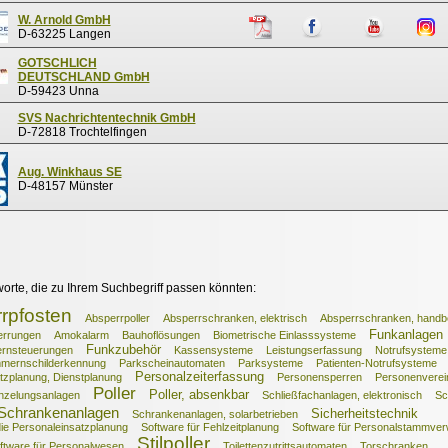
W. Arnold GmbH
D-63225 Langen
GOTSCHLICH
DEUTSCHLAND GmbH
D-59423 Unna
SVS Nachrichtentechnik GmbH
D-72818 Trochtelfingen
Aug. Winkhaus SE
D-48157 Münster
worte, die zu Ihrem Suchbegriff passen könnten:
rpfosten
Absperrpoller
Absperrschranken, elektrisch
Absperrschranken, handbe
Funkanlagen
errungen
Amokalarm
Bauhoflösungen
Biometrische Einlasssysteme
Funkzubehör
ernsteuerungen
Kassensysteme
Leistungserfassung
Notrufsysteme
mernschilderkennung
Parkscheinautomaten
Parksysteme
Patienten-Notrufsysteme
Personalzeiterfassung
tzplanung, Dienstplanung
Personensperren
Personenverei
Poller
Poller, absenkbar
nzelungsanlagen
Schließfachanlagen, elektronisch
Sc
Schrankenanlagen
Sicherheitstechnik
Schrankenanlagen, solarbetrieben
die Personaleinsatzplanung
Software für Fehlzeitplanung
Software für Personalstammver
Stilpoller
ftware für Personalwesen
Toilettenzutrittsautomaten
Torschranken