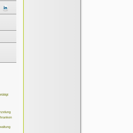
tätigt
nzelung
hranken
waltung