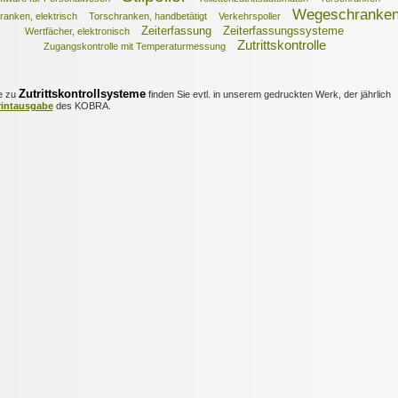
Wegeschranke
ranken, elektrisch
Torschranken, handbetätigt
Verkehrspoller
Zeiterfassung
Zeiterfassungssysteme
Wertfächer, elektronisch
Zutrittskontrolle
Zugangskontrolle mit Temperaturmessung
Zutrittskontrollsysteme
e zu
finden Sie evtl. in unserem gedruckten Werk, der jährlich
rintausgabe
des KOBRA.