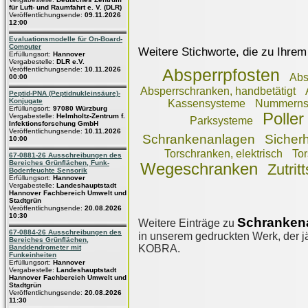
für Luft- und Raumfahrt e. V. (DLR)
Veröffentlichungsende:
09.11.2026
12:00
Evaluationsmodelle für On-Board-
Computer
Weitere Stichworte, die zu Ihrem
Erfüllungsort:
Hannover
Vergabestelle:
DLR e.V.
Veröffentlichungsende:
10.11.2026
Absperrpfosten
Abs
00:00
Absperrschranken, handbetätigt
Peptid-PNA (Peptidnukleinsäure)-
Konjugate
Kassensysteme
Nummernsc
Erfüllungsort:
97080 Würzburg
Poller
Vergabestelle:
Helmholtz-Zentrum f.
Parksysteme
Infektionsforschung GmbH
Veröffentlichungsende:
10.11.2026
Schrankenanlagen
Sicherh
10:00
Torschranken, elektrisch
Tor
67-0881-26 Ausschreibungen des
Bereiches Grünflächen, Funk-
Wegeschranken
Zutrit
Bodenfeuchte Sensorik
Erfüllungsort:
Hannover
Vergabestelle:
Landeshauptstadt
Hannover Fachbereich Umwelt und
Stadtgrün
Veröffentlichungsende:
20.08.2026
10:30
Schrankena
Weitere Einträge zu
67-0884-26 Ausschreibungen des
in unserem gedruckten Werk, der jä
Bereiches Grünflächen,
KOBRA.
Banddendrometer mit
Funkeinheiten
Erfüllungsort:
Hannover
Vergabestelle:
Landeshauptstadt
Hannover Fachbereich Umwelt und
Stadtgrün
Veröffentlichungsende:
20.08.2026
11:30