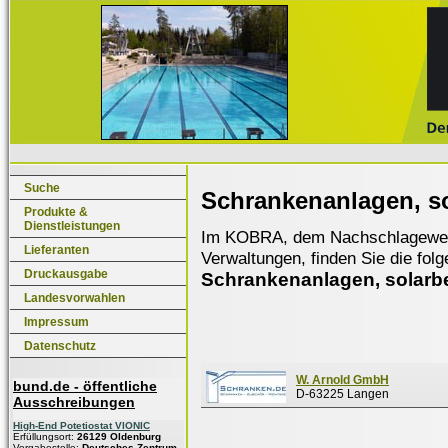
Suche
Schrankenanlagen, so
Produkte &
Dienstleistungen
Im KOBRA, dem Nachschlagewerk f
Lieferanten
Verwaltungen, finden Sie die fol
Druckausgabe
Schrankenanlagen, solarb
Landesvorwahlen
Impressum
Datenschutz
W. Arnold GmbH
bund.de - öffentliche
D-63225 Langen
Ausschreibungen
High-End Potetiostat VIONIC
Erfüllungsort:
26129 Oldenburg
Vergabestelle:
Deutsches Zentrum