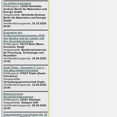
Ion milling instrument
Erfüllungsort:
14109 Helmholtz-
Zentrum Berlin für Materialien und
Energie GmbH
Vergabestelle:
Helmholtz-Zentrum
Berlin für Materialien und Energie
GmbH
Veröffentlichungsende:
23.10.2026
00:00
Evaluation des
Professorinnenprogramms 2030
des Bundes und der Länder und
des Gesamtprogramms
Erfüllungsort:
53175 Bonn (Bonn,
Kreisfreie Stadt)
Vergabestelle:
Bundesministerium
für Forschung, Technologie und
Raumfahrt
Veröffentlichungsende:
16.09.2026
12:00
Stadt Triptis - Kernzone F- Los 1 -
GaLaBau-Umfeld Sportplatz
Erfüllungsort:
07819 Triptis (Saale-
Orla-Kreis)
Vergabestelle:
Verwaltungsgemeinschaft Triptis
Veröffentlichungsende:
14.09.2026
10:00
Rahmenvertrag
Rechtsdienstleistungen
Erfüllungsort:
24161 Altenholz
Vergabestelle:
Dataport AöR
Veröffentlichungsende:
09.09.2026
12:00
Aufzugarbeiten Carl-Kistner-Str. 32