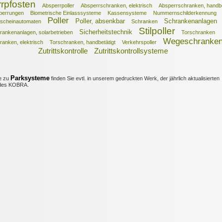
rpfosten
Absperrpoller
Absperrschranken, elektrisch
Absperrschranken, handbe
perrungen
Biometrische Einlasssysteme
Kassensysteme
Nummernschilderkennung
Poller
Poller, absenkbar
Schrankenanlagen
scheinautomaten
Schranken
Stilpoller
Sicherheitstechnik
rankenanlagen, solarbetrieben
Torschranken
Wegeschranke
ranken, elektrisch
Torschranken, handbetätigt
Verkehrspoller
Zutrittskontrolle
Zutrittskontrollsysteme
Parksysteme
e zu
finden Sie evtl. in unserem gedruckten Werk, der jährlich aktualisierten
es KOBRA.