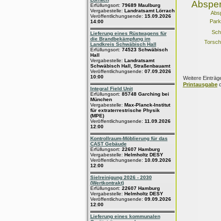
Absper
Erfüllungsort:
79689 Maulburg
Vergabestelle:
Landratsamt Lörrach
Abs
Veröffentlichungsende:
15.09.2026
Park
14:00
Sch
Lieferung eines Rüstwagens für
die Brandbekämpfung im
Torsch
Landkreis Schwäbisch Hall
Erfüllungsort:
74523 Schwäbisch
Hall
Vergabestelle:
Landratsamt
Schwäbisch Hall, Straßenbauamt
Veröffentlichungsende:
07.09.2026
10:00
Weitere Einträg
Printausgabe
d
Integral Field Unit
Erfüllungsort:
85748 Garching bei
München
Vergabestelle:
Max-Planck-Institut
für extraterrestrische Physik
(MPE)
Veröffentlichungsende:
11.09.2026
12:00
Kontrollraum-Möblierung für das
CAST Gebäude
Erfüllungsort:
22607 Hamburg
Vergabestelle:
Helmholtz DESY
Veröffentlichungsende:
10.09.2026
12:00
Sielreinigung 2026 - 2030
(Wertkontrakt)
Erfüllungsort:
22607 Hamburg
Vergabestelle:
Helmholtz DESY
Veröffentlichungsende:
09.09.2026
12:00
Lieferung eines kommunalen