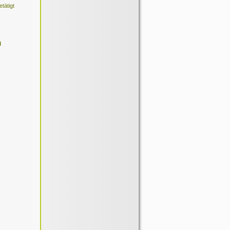
tätigt
n