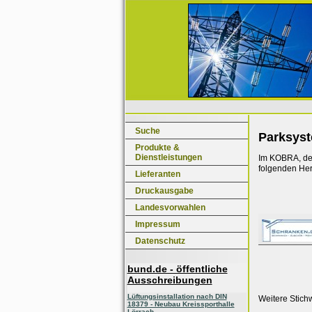
Suche
Parksys
Produkte &
Dienstleistungen
Im KOBRA, dem
folgenden Her
Lieferanten
Druckausgabe
Landesvorwahlen
Impressum
Datenschutz
bund.de - öffentliche
Ausschreibungen
Lüftungsinstallation nach DIN
Weitere Stich
18379 - Neubau Kreissporthalle
Lörrach