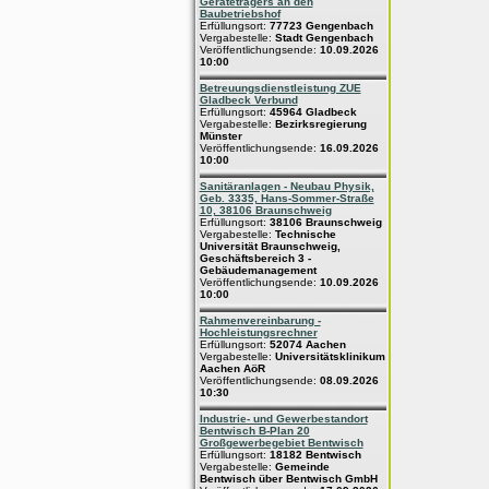
Geräteträgers an den
Baubetriebshof
Erfüllungsort:
77723 Gengenbach
Vergabestelle:
Stadt Gengenbach
Veröffentlichungsende:
10.09.2026
10:00
Betreuungsdienstleistung ZUE
Gladbeck Verbund
Erfüllungsort:
45964 Gladbeck
Vergabestelle:
Bezirksregierung
Münster
Veröffentlichungsende:
16.09.2026
10:00
Sanitäranlagen - Neubau Physik,
Geb. 3335, Hans-Sommer-Straße
10, 38106 Braunschweig
Erfüllungsort:
38106 Braunschweig
Vergabestelle:
Technische
Universität Braunschweig,
Geschäftsbereich 3 -
Gebäudemanagement
Veröffentlichungsende:
10.09.2026
10:00
Rahmenvereinbarung -
Hochleistungsrechner
Erfüllungsort:
52074 Aachen
Vergabestelle:
Universitätsklinikum
Aachen AöR
Veröffentlichungsende:
08.09.2026
10:30
Industrie- und Gewerbestandort
Bentwisch B-Plan 20
Großgewerbegebiet Bentwisch
Erfüllungsort:
18182 Bentwisch
Vergabestelle:
Gemeinde
Bentwisch über Bentwisch GmbH