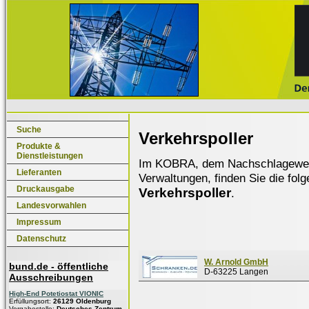
Suche
Verkehrspoller
Produkte &
Dienstleistungen
Im KOBRA, dem Nachschlagewerk f
Lieferanten
Verwaltungen, finden Sie die fol
Druckausgabe
Verkehrspoller
.
Landesvorwahlen
Impressum
Datenschutz
W. Arnold GmbH
bund.de - öffentliche
D-63225 Langen
Ausschreibungen
High-End Potetiostat VIONIC
Erfüllungsort:
26129 Oldenburg
Vergabestelle:
Deutsches Zentrum