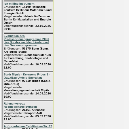
Ion milling instrument
Erfüllungsort:
14109 Helmholtz-
Zentrum Berlin für Materialien und
Energie GmbH
Vergabestelle:
Helmholtz-Zentrum
Berlin für Materialien und Energie
GmbH
Veröffentlichungsende:
23.10.2026
00:00
Evaluation des
Professorinnenprogramms 2030
des Bundes und der Länder und
des Gesamtprogramms
Erfüllungsort:
53175 Bonn (Bonn,
Kreisfreie Stadt)
Vergabestelle:
Bundesministerium
für Forschung, Technologie und
Raumfahrt
Veröffentlichungsende:
16.09.2026
12:00
Stadt Triptis - Kernzone F- Los 1 -
GaLaBau-Umfeld Sportplatz
Erfüllungsort:
07819 Triptis (Saale-
Orla-Kreis)
Vergabestelle:
Verwaltungsgemeinschaft Triptis
Veröffentlichungsende:
14.09.2026
10:00
Rahmenvertrag
Rechtsdienstleistungen
Erfüllungsort:
24161 Altenholz
Vergabestelle:
Dataport AöR
Veröffentlichungsende:
09.09.2026
12:00
Aufzugarbeiten Carl-Kistner-Str. 32