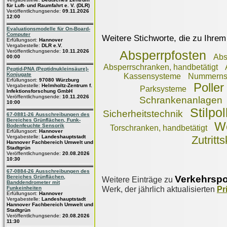
für Luft- und Raumfahrt e. V. (DLR)
Veröffentlichungsende:
09.11.2026
12:00
Evaluationsmodelle für On-Board-
Computer
Weitere Stichworte, die zu Ihrem
Erfüllungsort:
Hannover
Vergabestelle:
DLR e.V.
Veröffentlichungsende:
10.11.2026
Absperrpfosten
Abs
00:00
Absperrschranken, handbetätigt
Peptid-PNA (Peptidnukleinsäure)-
Konjugate
Kassensysteme
Nummernsc
Erfüllungsort:
97080 Würzburg
Poller
Vergabestelle:
Helmholtz-Zentrum f.
Parksysteme
Infektionsforschung GmbH
Veröffentlichungsende:
10.11.2026
Schrankenanlagen
10:00
Stilpol
Sicherheitstechnik
67-0881-26 Ausschreibungen des
Bereiches Grünflächen, Funk-
W
Bodenfeuchte Sensorik
Torschranken, handbetätigt
Erfüllungsort:
Hannover
Vergabestelle:
Landeshauptstadt
Zutritt
Hannover Fachbereich Umwelt und
Stadtgrün
Veröffentlichungsende:
20.08.2026
10:30
67-0884-26 Ausschreibungen des
Verkehrspo
Bereiches Grünflächen,
Weitere Einträge zu
Banddendrometer mit
Werk, der jährlich aktualisierten
Pr
Funkeinheiten
Erfüllungsort:
Hannover
Vergabestelle:
Landeshauptstadt
Hannover Fachbereich Umwelt und
Stadtgrün
Veröffentlichungsende:
20.08.2026
11:30