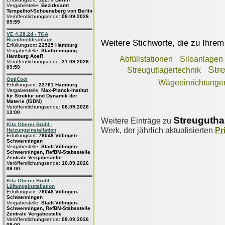
Vergabestelle:
Bezirksamt
Tempelhof-Schoeneberg von Berlin
Veröffentlichungsende:
08.09.2026
09:59
VE 4.28.2d - TGA
Brandmeldeanlage
Weitere Stichworte, die zu Ihrem
Erfüllungsort:
22525 Hamburg
Vergabestelle:
Stadtreinigung
Hamburg AoeR
Abfüllstationen
Siloanlagen
Veröffentlichungsende:
21.09.2026
09:59
Str
Streugutlagertechnik
OptiCool
Wägeeinrichtunge
Erfüllungsort:
22761 Hamburg
Vergabestelle:
Max-Planck-Institut
für Struktur und Dynamik der
Materie (ISDM)
Veröffentlichungsende:
08.09.2026
12:00
Streugutha
Weitere Einträge zu
Kita Oberer Brühl -
Werk, der jährlich aktualisierten
Pr
Heizungsinstallation
Erfüllungsort:
78048 Villingen-
Schwenningen
Vergabestelle:
Stadt Villingen-
Schwenningen, RefBM-Stabsstelle
Zentrale Vergabestelle
Veröffentlichungsende:
10.09.2026
09:00
Kita Oberer Brühl -
Lüftungsinstallation
Erfüllungsort:
78048 Villingen-
Schwenningen
Vergabestelle:
Stadt Villingen-
Schwenningen, RefBM-Stabsstelle
Zentrale Vergabestelle
Veröffentlichungsende:
08.09.2026
09:00