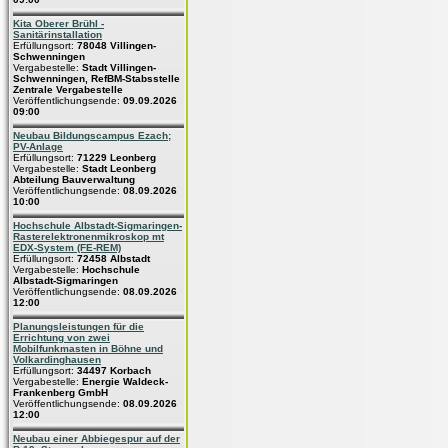
Kita Oberer Brühl -
Sanitärinstallation
Erfüllungsort:
78048 Villingen-
Schwenningen
Vergabestelle:
Stadt Villingen-
Schwenningen, RefBM-Stabsstelle
Zentrale Vergabestelle
Veröffentlichungsende:
09.09.2026
09:00
Neubau Bildungscampus Ezach;
PV-Anlage
Erfüllungsort:
71229 Leonberg
Vergabestelle:
Stadt Leonberg
Abteilung Bauverwaltung
Veröffentlichungsende:
08.09.2026
10:00
Hochschule Albstadt-Sigmaringen-
Rasterelektronenmikroskop mt
EDX-System (FE-REM)
Erfüllungsort:
72458 Albstadt
Vergabestelle:
Hochschule
Albstadt-Sigmaringen
Veröffentlichungsende:
08.09.2026
12:00
Planungsleistungen für die
Errichtung von zwei
Mobilfunkmasten in Böhne und
Volkardinghausen
Erfüllungsort:
34497 Korbach
Vergabestelle:
Energie Waldeck-
Frankenberg GmbH
Veröffentlichungsende:
08.09.2026
12:00
Neubau einer Abbiegespur auf der