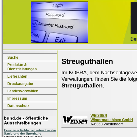
Suche
Streuguthallen
Produkte &
Dienstleistungen
Im KOBRA, dem Nachschlagewerk f
Lieferanten
Verwaltungen, finden Sie die fol
Druckausgabe
Streuguthallen
.
Landesvorwahlen
Impressum
Datenschutz
WEISSER
bund.de - öffentliche
Wintermaschinen GmbH
Ausschreibungen
A-6363 Westendorf
Erweiterte Rohbauarbeiten fuer die
Sanierung der Sporthalle
Erfüllungsort:
12279 Berlin