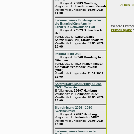
Erfüllungsort:
79689 Maulburg
Abfüllsta
Vergabestelle:
Landratsamt Lörrach
Veröffentlichungsende:
15.09.2026
14:00
Lieferung eines Rüstwagens für
die Brandbekämpfung im
Weitere Einträg
Landkreis Schwäbisch Hall
Printausgabe
d
Erfüllungsort:
74523 Schwäbisch
Hall
Vergabestelle:
Landratsamt
Schwäbisch Hall, Straßenbauamt
Veröffentlichungsende:
07.09.2026
10:00
Integral Field Unit
Erfüllungsort:
85748 Garching bei
München
Vergabestelle:
Max-Planck-Institut
für extraterrestrische Physik
(MPE)
Veröffentlichungsende:
11.09.2026
12:00
Kontrollraum-Möblierung für das
CAST Gebäude
Erfüllungsort:
22607 Hamburg
Vergabestelle:
Helmholtz DESY
Veröffentlichungsende:
10.09.2026
12:00
Sielreinigung 2026 - 2030
(Wertkontrakt)
Erfüllungsort:
22607 Hamburg
Vergabestelle:
Helmholtz DESY
Veröffentlichungsende:
09.09.2026
12:00
Lieferung eines kommunalen