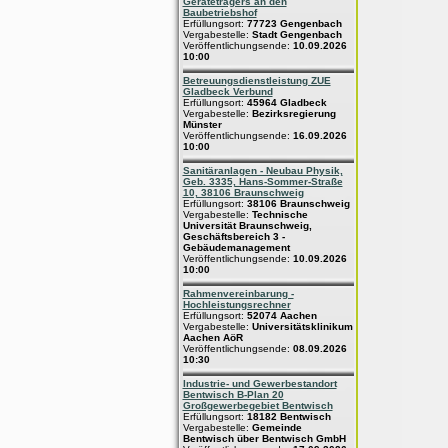
Geräteträgers an den
Baubetriebshof
Erfüllungsort:
77723 Gengenbach
Vergabestelle:
Stadt Gengenbach
Veröffentlichungsende:
10.09.2026
10:00
Betreuungsdienstleistung ZUE
Gladbeck Verbund
Erfüllungsort:
45964 Gladbeck
Vergabestelle:
Bezirksregierung
Münster
Veröffentlichungsende:
16.09.2026
10:00
Sanitäranlagen - Neubau Physik,
Geb. 3335, Hans-Sommer-Straße
10, 38106 Braunschweig
Erfüllungsort:
38106 Braunschweig
Vergabestelle:
Technische
Universität Braunschweig,
Geschäftsbereich 3 -
Gebäudemanagement
Veröffentlichungsende:
10.09.2026
10:00
Rahmenvereinbarung -
Hochleistungsrechner
Erfüllungsort:
52074 Aachen
Vergabestelle:
Universitätsklinikum
Aachen AöR
Veröffentlichungsende:
08.09.2026
10:30
Industrie- und Gewerbestandort
Bentwisch B-Plan 20
Großgewerbegebiet Bentwisch
Erfüllungsort:
18182 Bentwisch
Vergabestelle:
Gemeinde
Bentwisch über Bentwisch GmbH