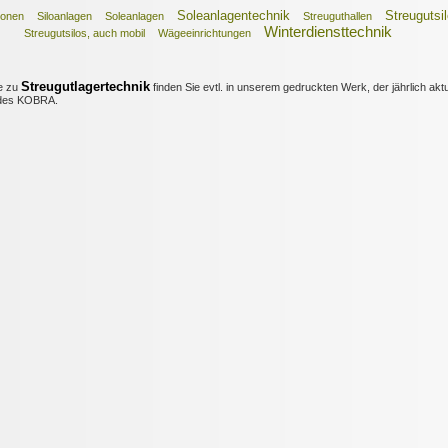
Soleanlagentechnik
Streugutsi
tionen
Siloanlagen
Soleanlagen
Streuguthallen
Winterdiensttechnik
Streugutsilos, auch mobil
Wägeeinrichtungen
Streugutlagertechnik
e zu
finden Sie evtl. in unserem gedruckten Werk, der jährlich aktu
es KOBRA.