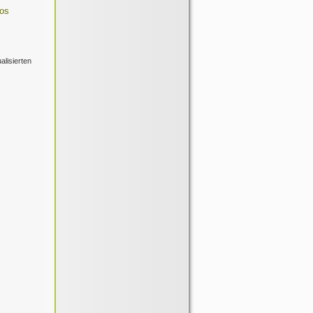
los
alisierten