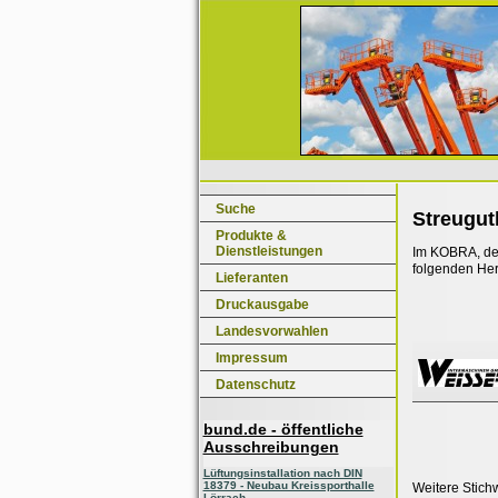
Suche
Streugut
Produkte &
Dienstleistungen
Im KOBRA, dem
folgenden Her
Lieferanten
Druckausgabe
Landesvorwahlen
Impressum
Datenschutz
bund.de - öffentliche
Ausschreibungen
Lüftungsinstallation nach DIN
18379 - Neubau Kreissporthalle
Weitere Stich
Lörrach