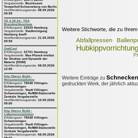
Vergabestelle:
Bezirksamt
Tempelhof-Schoeneberg von Berlin
Veröffentlichungsende:
08.09.2026
09:59
VE 4.28.2d - TGA
Brandmeldeanlage
Erfüllungsort:
22525 Hamburg
Weitere Stichworte, die zu Ihrem
Vergabestelle:
Stadtreinigung
Hamburg AoeR
Veröffentlichungsende:
21.09.2026
Abfallpressen
Ballenp
09:59
Hubkippvorrichtun
OptiCool
Erfüllungsort:
22761 Hamburg
Pr
Vergabestelle:
Max-Planck-Institut
für Struktur und Dynamik der
Materie (ISDM)
Veröffentlichungsende:
08.09.2026
12:00
Schnecken
Kita Oberer Brühl -
Weitere Einträge zu
Heizungsinstallation
gedruckten Werk, der jährlich aktua
Erfüllungsort:
78048 Villingen-
Schwenningen
Vergabestelle:
Stadt Villingen-
Schwenningen, RefBM-Stabsstelle
Zentrale Vergabestelle
Veröffentlichungsende:
10.09.2026
09:00
Kita Oberer Brühl -
Lüftungsinstallation
Erfüllungsort:
78048 Villingen-
Schwenningen
Vergabestelle:
Stadt Villingen-
Schwenningen, RefBM-Stabsstelle
Zentrale Vergabestelle
Veröffentlichungsende:
08.09.2026
09:00