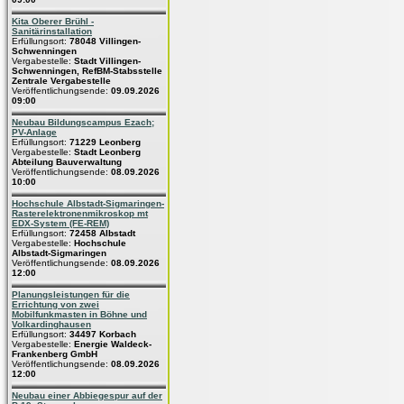
Kita Oberer Brühl -
Sanitärinstallation
Erfüllungsort:
78048 Villingen-
Schwenningen
Vergabestelle:
Stadt Villingen-
Schwenningen, RefBM-Stabsstelle
Zentrale Vergabestelle
Veröffentlichungsende:
09.09.2026
09:00
Neubau Bildungscampus Ezach;
PV-Anlage
Erfüllungsort:
71229 Leonberg
Vergabestelle:
Stadt Leonberg
Abteilung Bauverwaltung
Veröffentlichungsende:
08.09.2026
10:00
Hochschule Albstadt-Sigmaringen-
Rasterelektronenmikroskop mt
EDX-System (FE-REM)
Erfüllungsort:
72458 Albstadt
Vergabestelle:
Hochschule
Albstadt-Sigmaringen
Veröffentlichungsende:
08.09.2026
12:00
Planungsleistungen für die
Errichtung von zwei
Mobilfunkmasten in Böhne und
Volkardinghausen
Erfüllungsort:
34497 Korbach
Vergabestelle:
Energie Waldeck-
Frankenberg GmbH
Veröffentlichungsende:
08.09.2026
12:00
Neubau einer Abbiegespur auf der