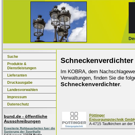
Suche
Schneckenverdichter
Produkte &
Dienstleistungen
Im KOBRA, dem Nachschlagewerk f
Lieferanten
Verwaltungen, finden Sie die fol
Druckausgabe
Schneckenverdichter
.
Landesvorwahlen
Impressum
Datenschutz
Pöttinger
bund.de - öffentliche
Entsorgungstechnik Gmb
Ausschreibungen
A-4715 Taufkirchen an der 
Erweiterte Rohbauarbeiten fuer die
Sanierung der Sporthalle
Erfüllungsort:
12279 Berlin