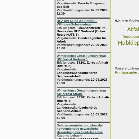
Vergabestelle:
Beschaffungsamt
des BMI
Veröffentlichungsende:
07.09.2026
11:30
Weitere Stich
REZ SW 45ind AA Rottweil-
Villingen-Schwenningen
Erfüllungsort:
- Maßnahmeorte im
Abfal
Bezirk des REZ Südwest (Extra-
Regio NUTS 3)
Depotsyst
Vergabestelle:
Bundesagentur für
Hubkipp
Arbeit
Veröffentlichungsende:
23.09.2026
10:00
Winterdienst Gestellungsvertrag
SM Zerbst Radweg 1
Erfüllungsort:
39261 Zerbst (Anhalt-
Bitterfeld)
Weitere Einträg
Vergabestelle:
Printausgabe
d
Landesstraßenbaubehörde
Sachsen-Anhalt
Veröffentlichungsende:
10.09.2026
10:00
Winterdienst Gestellungsvertrag
SM Zerbst Straße
Erfüllungsort:
39261 Zerbst (Anhalt-
Bitterfeld)
Vergabestelle:
Landesstraßenbaubehörde
Sachsen-Anhalt
Veröffentlichungsende:
10.09.2026
10:00
Rahmenvereinbarung über die
konventionelle gewerbliche
Bewachung der Graf-Haeseler-
Kaserne Lebach
Erfüllungsort:
66822 Lebach