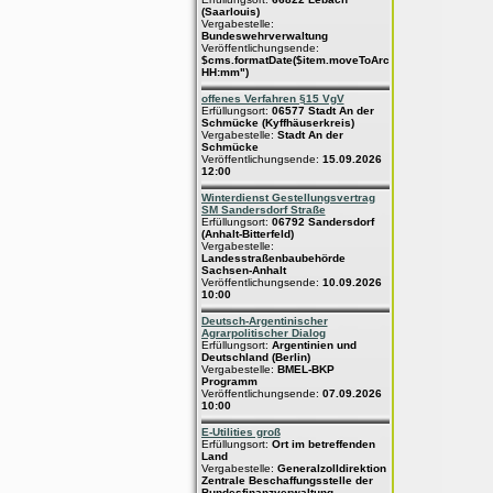
(Saarlouis)
Vergabestelle:
Bundeswehrverwaltung
Veröffentlichungsende:
$cms.formatDate($item.moveToArchive,"dd.MM.yyyy
HH:mm")
offenes Verfahren §15 VgV
Erfüllungsort:
06577 Stadt An der
Schmücke (Kyffhäuserkreis)
Vergabestelle:
Stadt An der
Schmücke
Veröffentlichungsende:
15.09.2026
12:00
Winterdienst Gestellungsvertrag
SM Sandersdorf Straße
Erfüllungsort:
06792 Sandersdorf
(Anhalt-Bitterfeld)
Vergabestelle:
Landesstraßenbaubehörde
Sachsen-Anhalt
Veröffentlichungsende:
10.09.2026
10:00
Deutsch-Argentinischer
Agrarpolitischer Dialog
Erfüllungsort:
Argentinien und
Deutschland (Berlin)
Vergabestelle:
BMEL-BKP
Programm
Veröffentlichungsende:
07.09.2026
10:00
E-Utilities groß
Erfüllungsort:
Ort im betreffenden
Land
Vergabestelle:
Generalzolldirektion
Zentrale Beschaffungsstelle der
Bundesfinanzverwaltung