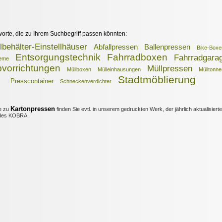
worte, die zu Ihrem Suchbegriff passen könnten:
lbehälter-Einstellhäuser
Abfallpressen
Ballenpressen
Bike-Boxe
Entsorgungstechnik
Fahrradboxen
Fahrradgara
eme
vorrichtungen
Müllpressen
Müllboxen
Mülleinhausungen
Mülltonn
Stadtmöblierung
Presscontainer
Schneckenverdichter
Kartonpressen
e zu
finden Sie evtl. in unserem gedruckten Werk, der jährlich aktualisiert
es KOBRA.