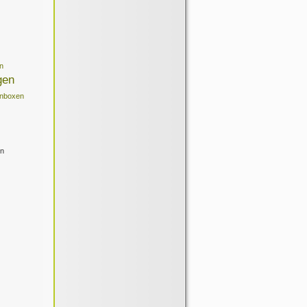
n
gen
enboxen
en