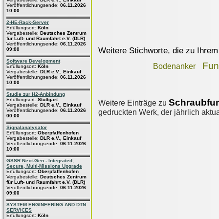
Veröffentlichungsende:
06.11.2026
10:00
2-HE-Rack-Server
Erfüllungsort:
Köln
Vergabestelle:
Deutsches Zentrum
für Luft- und Raumfahrt e.V. (DLR)
Veröffentlichungsende:
06.11.2026
Weitere Stichworte, die zu Ihrem
09:00
Software Development
Fun
Bodenanker
Erfüllungsort:
Köln
Vergabestelle:
DLR e.V., Einkauf
Veröffentlichungsende:
06.11.2026
10:00
Studie zur H2-Anbindung
Erfüllungsort:
Stuttgart
Schraubfu
Weitere Einträge zu
Vergabestelle:
DLR e.V., Einkauf
Veröffentlichungsende:
06.11.2026
gedruckten Werk, der jährlich aktua
00:00
Signalanalysator
Erfüllungsort:
Oberpfaffenhofen
Vergabestelle:
DLR e.V., Einkauf
Veröffentlichungsende:
06.11.2026
10:00
GSSR Next-Gen - Integrated,
Secure, Multi-Missions Upgrade
Erfüllungsort:
Oberpfaffenhofen
Vergabestelle:
Deutsches Zentrum
für Luft- und Raumfahrt e.V. (DLR)
Veröffentlichungsende:
06.11.2026
09:00
SYSTEM ENGINEERING AND DTN
SERVICES
Erfüllungsort:
Köln