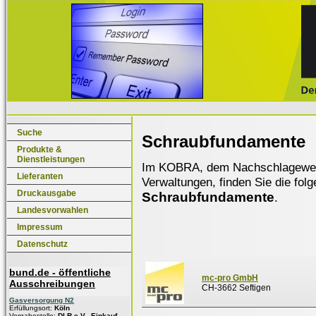
Suche
Schraubfundamente
Produkte &
Dienstleistungen
Im KOBRA, dem Nachschlagewerk f
Lieferanten
Verwaltungen, finden Sie die fol
Druckausgabe
Schraubfundamente
.
Landesvorwahlen
Impressum
Datenschutz
bund.de - öffentliche
mc-pro GmbH
Ausschreibungen
CH-3662 Seftigen
Gasversorgung N2
Erfüllungsort:
Köln
Vergabestelle:
DLR e.V., Einkauf