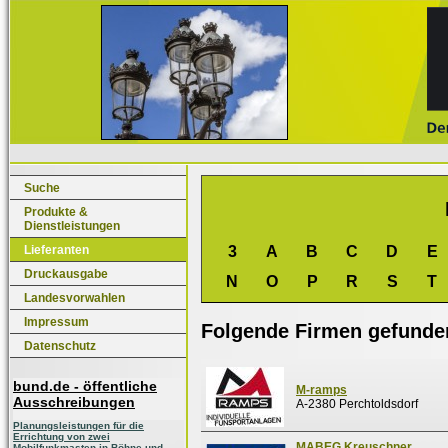
Suche
Produkte &
Dienstleistungen
Lieferanten
3
A
B
C
D
E
Druckausgabe
N
O
P
R
S
T
Landesvorwahlen
Impressum
Folgende Firmen gefunde
Datenschutz
bund.de - öffentliche
M-ramps
Ausschreibungen
A-2380 Perchtoldsdorf
Planungsleistungen für die
Errichtung von zwei
MABEG Kreuschner
Mobilfunkmasten in Böhne und