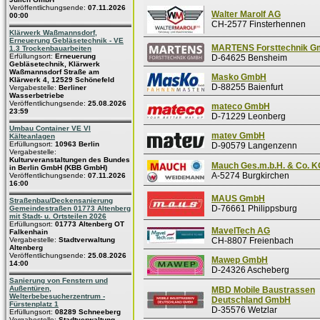
Veröffentlichungsende:
07.11.2026
Walter Marolf AG
00:00
CH-2577 Finsterhennen
Klärwerk Waßmannsdorf,
Erneuerung Gebläsetechnik - VE
MARTENS Forsttechnik 
1.3 Trockenbauarbeiten
Erfüllungsort:
Erneuerung
D-64625 Bensheim
Gebläsetechnik, Klärwerk
Waßmannsdorf Straße am
Masko GmbH
Klärwerk 4, 12529 Schönefeld
D-88255 Baienfurt
Vergabestelle:
Berliner
Wasserbetriebe
Veröffentlichungsende:
25.08.2026
mateco GmbH
23:59
D-71229 Leonberg
Umbau Container VE VI
matev GmbH
Kälteanlagen
Erfüllungsort:
10963 Berlin
D-90579 Langenzenn
Vergabestelle:
Kulturveranstaltungen des Bundes
Mauch Ges.m.b.H. & Co. K
in Berlin GmbH (KBB GmbH)
A-5274 Burgkirchen
Veröffentlichungsende:
07.11.2026
16:00
MAUS GmbH
Straßenbau/Deckensanierung
D-76661 Philippsburg
Gemeindestraßen 01773 Altenberg
mit Stadt- u. Ortsteilen 2026
Erfüllungsort:
01773 Altenberg OT
MavelTech AG
Falkenhain
Vergabestelle:
Stadtverwaltung
CH-8807 Freienbach
Altenberg
Veröffentlichungsende:
25.08.2026
Mawep GmbH
14:00
D-24326 Ascheberg
Sanierung von Fenstern und
Außentüren,
MBD Mobile Baustrassen
Welterbebesucherzentrum -
Deutschland GmbH
Fürstenplatz 1
D-35576 Wetzlar
Erfüllungsort:
08289 Schneeberg
Vergabestelle:
Stadtverwaltung