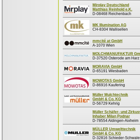
Mirplay Deutschland
Matthias Reinhold e.K.
D-08468 Reichenbach
MK Illumination AG
CH-8304 Wallisellen
mmcité at GmbH
A-1070 Wien
MOLCHMANUFAKTUR G
D-37520 Osterode am Harz
MORAVIA GmbH
D-65191 Wiesbaden
MOWOTAS GmbH
D-86916 Kaufering
Müller Mulchtechnik
GmbH & Co. KG
D-56729 Kehrig
Müller Schäfer- und Zirk
Inhaber Milan Podnar
D-78554 Aldingen-Aixheim
MÜLLER Umwelttechnik
GmbH & Co. KG
D-32816 Schieder-Schwale