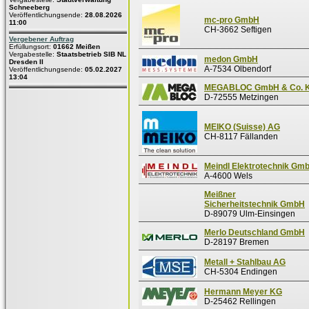
Schneeberg
Veröffentlichungsende:
28.08.2026
mc-pro GmbH
11:00
CH-3662 Seftigen
Vergebener Auftrag
Erfüllungsort:
01662 Meißen
Vergabestelle:
Staatsbetrieb SIB NL
medon GmbH
Dresden II
A-7534 Olbendorf
Veröffentlichungsende:
05.02.2027
13:04
MEGABLOC GmbH & Co. 
D-72555 Metzingen
MEIKO (Suisse) AG
CH-8117 Fällanden
Meindl Elektrotechnik Gm
A-4600 Wels
Meißner
Sicherheitstechnik GmbH
D-89079 Ulm-Einsingen
Merlo Deutschland GmbH
D-28197 Bremen
Metall + Stahlbau AG
CH-5304 Endingen
Hermann Meyer KG
D-25462 Rellingen