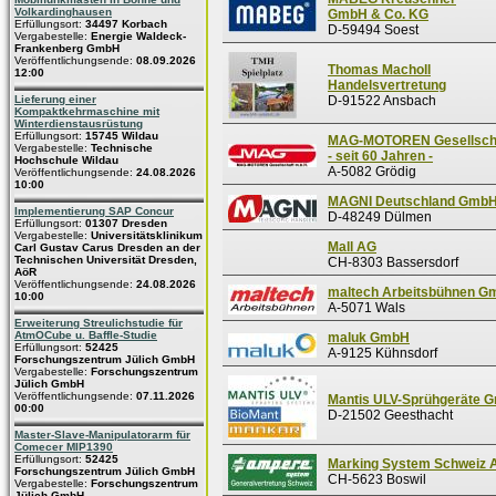
Volkardinghausen
GmbH & Co. KG
Erfüllungsort:
34497 Korbach
D-59494 Soest
Vergabestelle:
Energie Waldeck-
Frankenberg GmbH
Veröffentlichungsende:
08.09.2026
Thomas Macholl
12:00
Handelsvertretung
Lieferung einer
D-91522 Ansbach
Kompaktkehrmaschine mit
Winterdienstausrüstung
Erfüllungsort:
15745 Wildau
MAG-MOTOREN Gesellscha
Vergabestelle:
Technische
- seit 60 Jahren -
Hochschule Wildau
A-5082 Grödig
Veröffentlichungsende:
24.08.2026
10:00
MAGNI Deutschland Gmb
Implementierung SAP Concur
D-48249 Dülmen
Erfüllungsort:
01307 Dresden
Vergabestelle:
Universitätsklinikum
Mall AG
Carl Gustav Carus Dresden an der
Technischen Universität Dresden,
CH-8303 Bassersdorf
AöR
Veröffentlichungsende:
24.08.2026
maltech Arbeitsbühnen 
10:00
A-5071 Wals
Erweiterung Streulichstudie für
AtmOCube u. Baffle-Studie
maluk GmbH
Erfüllungsort:
52425
A-9125 Kühnsdorf
Forschungszentrum Jülich GmbH
Vergabestelle:
Forschungszentrum
Jülich GmbH
Veröffentlichungsende:
07.11.2026
Mantis ULV-Sprühgeräte 
00:00
D-21502 Geesthacht
Master-Slave-Manipulatorarm für
Comecer MIP1390
Erfüllungsort:
52425
Marking System Schweiz 
Forschungszentrum Jülich GmbH
CH-5623 Boswil
Vergabestelle:
Forschungszentrum
Jülich GmbH