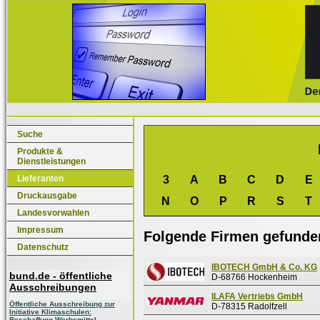
Suche
Produkte &
Dienstleistungen
Lieferanten
3
A
B
C
D
E
Druckausgabe
N
O
P
R
S
T
Landesvorwahlen
Impressum
Folgende Firmen gefunde
Datenschutz
IBOTECH GmbH & Co. KG
bund.de - öffentliche
D-68766 Hockenheim
Ausschreibungen
ILAFA Vertriebs GmbH
Öffentliche Ausschreibung zur
D-78315 Radolfzell
Initiative Klimaschulen:
Beschaffung Werbemittel,