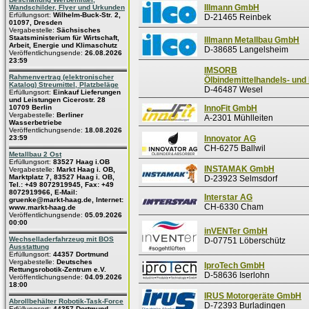
Illmann GmbH
Wandschilder, Flyer und Urkunden
Erfüllungsort:
Wilhelm-Buck-Str. 2,
D-21465 Reinbek
01097, Dresden
Vergabestelle:
Sächsisches
Staatsministerium für Wirtschaft,
Illmann Metallbau GmbH
Arbeit, Energie und Klimaschutz
D-38685 Langelsheim
Veröffentlichungsende:
26.08.2026
23:59
IMSORB
Rahmenvertrag (elektronischer
Ölbindemittelhandels- und
Katalog) Streumittel, Platzbeläge
D-46487 Wesel
Erfüllungsort:
Einkauf Lieferungen
und Leistungen Cicerostr. 28
10709 Berlin
InnoFit GmbH
Vergabestelle:
Berliner
A-2301 Mühlleiten
Wasserbetriebe
Veröffentlichungsende:
18.08.2026
23:59
Innovator AG
CH-6275 Ballwil
Metallbau 2 Ost
Erfüllungsort:
83527 Haag i.OB
INSTAMAK GmbH
Vergabestelle:
Markt Haag i. OB,
Marktplatz 7, 83527 Haag i. OB,
D-23923 Selmsdorf
Tel.: +49 8072919945, Fax: +49
8072919966, E-Mail:
Interstar AG
gruenke@markt-haag.de, Internet:
CH-6330 Cham
www.markt-haag.de
Veröffentlichungsende:
05.09.2026
00:00
inVENTer GmbH
Wechselladerfahrzeug mit BOS
D-07751 Löberschütz
Ausstattung
Erfüllungsort:
44357 Dortmund
Vergabestelle:
Deutsches
IproTech GmbH
Rettungsrobotik-Zentrum e.V.
D-58636 Iserlohn
Veröffentlichungsende:
04.09.2026
18:00
IRUS Motorgeräte GmbH
Abrollbehälter Robotik-Task-Force
D-72393 Burladingen
Erfüllungsort:
44357 Dortmund