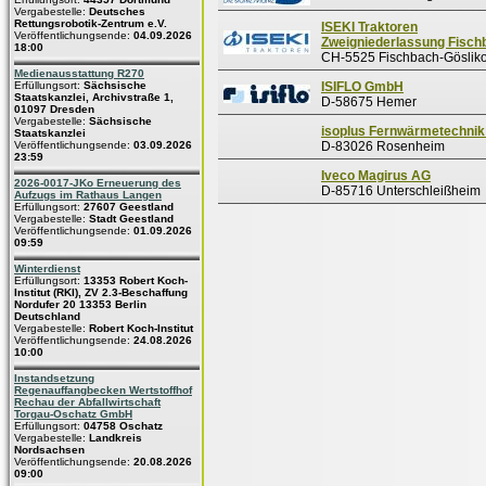
Vergabestelle:
Deutsches
Rettungsrobotik-Zentrum e.V.
ISEKI Traktoren
Veröffentlichungsende:
04.09.2026
Zweigniederlassung Fisch
18:00
CH-5525 Fischbach-Göslik
Medienausstattung R270
Erfüllungsort:
Sächsische
ISIFLO GmbH
Staatskanzlei, Archivstraße 1,
D-58675 Hemer
01097 Dresden
Vergabestelle:
Sächsische
isoplus Fernwärmetechni
Staatskanzlei
Veröffentlichungsende:
03.09.2026
D-83026 Rosenheim
23:59
Iveco Magirus AG
2026-0017-JKo Erneuerung des
D-85716 Unterschleißheim
Aufzugs im Rathaus Langen
Erfüllungsort:
27607 Geestland
Vergabestelle:
Stadt Geestland
Veröffentlichungsende:
01.09.2026
09:59
Winterdienst
Erfüllungsort:
13353 Robert Koch-
Institut (RKI), ZV 2.3-Beschaffung
Nordufer 20 13353 Berlin
Deutschland
Vergabestelle:
Robert Koch-Institut
Veröffentlichungsende:
24.08.2026
10:00
Instandsetzung
Regenauffangbecken Wertstoffhof
Rechau der Abfallwirtschaft
Torgau-Oschatz GmbH
Erfüllungsort:
04758 Oschatz
Vergabestelle:
Landkreis
Nordsachsen
Veröffentlichungsende:
20.08.2026
09:00