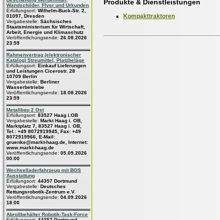
Produkte & Dienstleistungen
Wandschilder, Flyer und Urkunden
Erfüllungsort:
Wilhelm-Buck-Str. 2,
Kompakttraktoren
01097, Dresden
Vergabestelle:
Sächsisches
Staatsministerium für Wirtschaft,
Arbeit, Energie und Klimaschutz
Veröffentlichungsende:
26.08.2026
23:59
Rahmenvertrag (elektronischer
Katalog) Streumittel, Platzbeläge
Erfüllungsort:
Einkauf Lieferungen
und Leistungen Cicerostr. 28
10709 Berlin
Vergabestelle:
Berliner
Wasserbetriebe
Veröffentlichungsende:
18.08.2026
23:59
Metallbau 2 Ost
Erfüllungsort:
83527 Haag i.OB
Vergabestelle:
Markt Haag i. OB,
Marktplatz 7, 83527 Haag i. OB,
Tel.: +49 8072919945, Fax: +49
8072919966, E-Mail:
gruenke@markt-haag.de, Internet:
www.markt-haag.de
Veröffentlichungsende:
05.09.2026
00:00
Wechselladerfahrzeug mit BOS
Ausstattung
Erfüllungsort:
44357 Dortmund
Vergabestelle:
Deutsches
Rettungsrobotik-Zentrum e.V.
Veröffentlichungsende:
04.09.2026
18:00
Abrollbehälter Robotik-Task-Force
Erfüllungsort:
44357 Dortmund