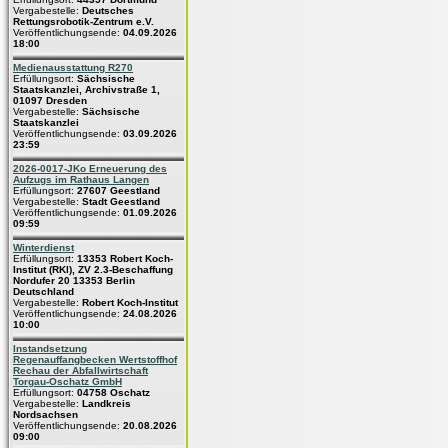
Vergabestelle:
Deutsches
Rettungsrobotik-Zentrum e.V.
Veröffentlichungsende:
04.09.2026
18:00
Medienausstattung R270
Erfüllungsort:
Sächsische
Staatskanzlei, Archivstraße 1,
01097 Dresden
Vergabestelle:
Sächsische
Staatskanzlei
Veröffentlichungsende:
03.09.2026
23:59
2026-0017-JKo Erneuerung des
Aufzugs im Rathaus Langen
Erfüllungsort:
27607 Geestland
Vergabestelle:
Stadt Geestland
Veröffentlichungsende:
01.09.2026
09:59
Winterdienst
Erfüllungsort:
13353 Robert Koch-
Institut (RKI), ZV 2.3-Beschaffung
Nordufer 20 13353 Berlin
Deutschland
Vergabestelle:
Robert Koch-Institut
Veröffentlichungsende:
24.08.2026
10:00
Instandsetzung
Regenauffangbecken Wertstoffhof
Rechau der Abfallwirtschaft
Torgau-Oschatz GmbH
Erfüllungsort:
04758 Oschatz
Vergabestelle:
Landkreis
Nordsachsen
Veröffentlichungsende:
20.08.2026
09:00