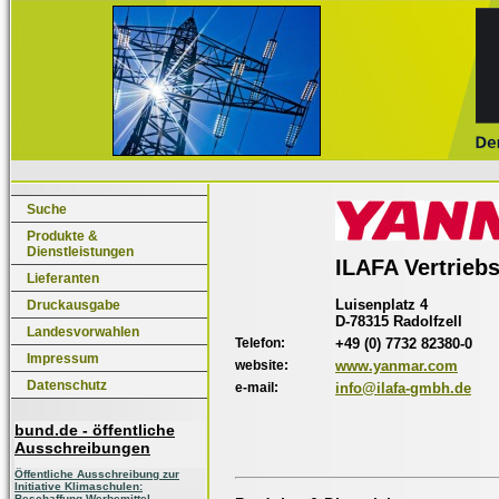
Suche
Produkte &
Dienstleistungen
ILAFA Vertrie
Lieferanten
Luisenplatz 4
Druckausgabe
D-78315 Radolfzell
Landesvorwahlen
Telefon:
+49 (0) 7732 82380-0
Impressum
website:
www.yanmar.com
Datenschutz
e-mail:
info@ilafa-gmbh.de
bund.de - öffentliche
Ausschreibungen
Öffentliche Ausschreibung zur
Initiative Klimaschulen:
Beschaffung Werbemittel,