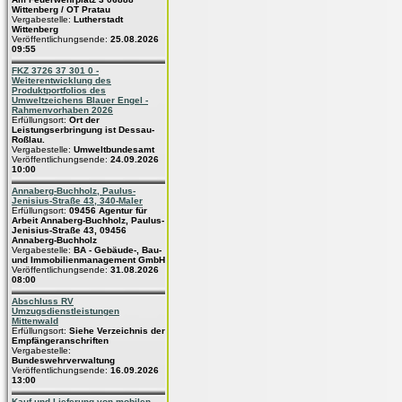
Wittenberg / OT Pratau
Vergabestelle:
Lutherstadt
Wittenberg
Veröffentlichungsende:
25.08.2026
09:55
FKZ 3726 37 301 0 -
Weiterentwicklung des
Produktportfolios des
Umweltzeichens Blauer Engel -
Rahmenvorhaben 2026
Erfüllungsort:
Ort der
Leistungserbringung ist Dessau-
Roßlau.
Vergabestelle:
Umweltbundesamt
Veröffentlichungsende:
24.09.2026
10:00
Annaberg-Buchholz, Paulus-
Jenisius-Straße 43, 340-Maler
Erfüllungsort:
09456 Agentur für
Arbeit Annaberg-Buchholz, Paulus-
Jenisius-Straße 43, 09456
Annaberg-Buchholz
Vergabestelle:
BA - Gebäude-, Bau-
und Immobilienmanagement GmbH
Veröffentlichungsende:
31.08.2026
08:00
Abschluss RV
Umzugsdienstleistungen
Mittenwald
Erfüllungsort:
Siehe Verzeichnis der
Empfängeranschriften
Vergabestelle:
Bundeswehrverwaltung
Veröffentlichungsende:
16.09.2026
13:00
Kauf und Lieferung von mobilen