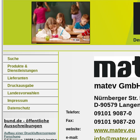
Suche
Produkte &
Dienstleistungen
Lieferanten
matev Gmb
Druckausgabe
Landesvorwahlen
Nürnberger Str.
Impressum
D-90579 Lange
Datenschutz
Telefon:
09101 9087-0
bund.de - öffentliche
Fax:
09101 9087-20
Ausschreibungen
website:
www.matev.eu
Aufbau einer Druckluftversorgung
Forschung
e-mail:
info@matev.eu
Erfüllungsort:
18059 Leibniz-Institut