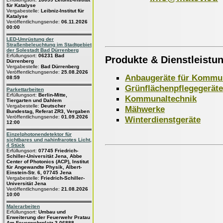
für Katalyse
Vergabestelle:
Leibniz-Institut für
Katalyse
Veröffentlichungsende:
06.11.2026
00:00
LED-Umrüstung der
Straßenbeleuchtung im Stadtgebiet
der Solestadt Bad Dürrenberg
Erfüllungsort:
06231 Bad
Produkte & Dienstleistu
Dürrenberg
Vergabestelle:
Bad Dürrenberg
Veröffentlichungsende:
25.08.2026
Anbaugeräte für Kommu
08:59
Grünflächenpflegegeräte
Parkettarbeiten
Erfüllungsort:
Berlin-Mitte,
Kommunaltechnik
Tiergarten und Dahlem
Vergabestelle:
Deutscher
Mähwerke
Bundestag, Referat ZR3, Vergaben
Veröffentlichungsende:
01.09.2026
Winterdienstgeräte
12:00
Einzelphotonendetektor für
sichtbares und nahinfrarotes Licht,
4 Stück
Erfüllungsort:
07745 Friedrich-
Schiller-Universität Jena, Abbe
Center of Photonics (ACP), Institut
für Angewandte Physik, Albert-
Einstein-Str. 6, 07745 Jena
Vergabestelle:
Friedrich-Schiller-
Universität Jena
Veröffentlichungsende:
21.08.2026
10:00
Malerarbeiten
Erfüllungsort:
Umbau und
Erweiterung der Feuerwehr Pratau
Am Feuerwehrplatz 3 06888