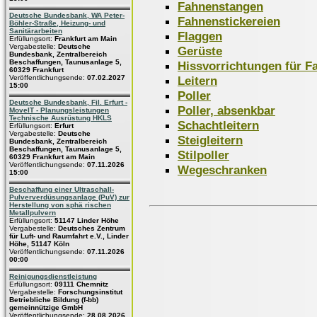
Fahnenstangen
Deutsche Bundesbank, WA Peter-
Fahnenstickereien
Böhler-Straße, Heizung- und
Sanitärarbeiten
Flaggen
Erfüllungsort:
Frankfurt am Main
Vergabestelle:
Deutsche
Gerüste
Bundesbank, Zentralbereich
Beschaffungen, Taunusanlage 5,
Hissvorrichtungen für F
60329 Frankfurt
Leitern
Veröffentlichungsende:
07.02.2027
15:00
Poller
Deutsche Bundesbank, Fil. Erfurt -
Poller, absenkbar
MoveIT - Planungsleistungen
Technische Ausrüstung HKLS
Schachtleitern
Erfüllungsort:
Erfurt
Vergabestelle:
Deutsche
Steigleitern
Bundesbank, Zentralbereich
Beschaffungen, Taunusanlage 5,
Stilpoller
60329 Frankfurt am Main
Veröffentlichungsende:
07.11.2026
Wegeschranken
15:00
Beschaffung einer Ultraschall-
Pulververdüsungsanlage (PuV) zur
Herstellung von sphä rischen
Metallpulvern
Erfüllungsort:
51147 Linder Höhe
Vergabestelle:
Deutsches Zentrum
für Luft- und Raumfahrt e.V., Linder
Höhe, 51147 Köln
Veröffentlichungsende:
07.11.2026
00:00
Reinigungsdienstleistung
Erfüllungsort:
09111 Chemnitz
Vergabestelle:
Forschungsinstitut
Betriebliche Bildung (f-bb)
gemeinnützige GmbH
Veröffentlichungsende:
28.08.2026