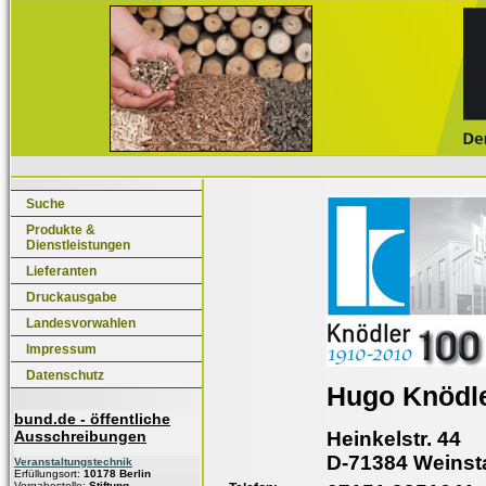
Suche
Produkte &
Dienstleistungen
Lieferanten
Druckausgabe
Landesvorwahlen
Impressum
Datenschutz
Hugo Knödl
bund.de - öffentliche
Heinkelstr. 44
Ausschreibungen
D-71384 Weinst
Veranstaltungstechnik
Erfüllungsort:
10178 Berlin
Vergabestelle:
Stiftung