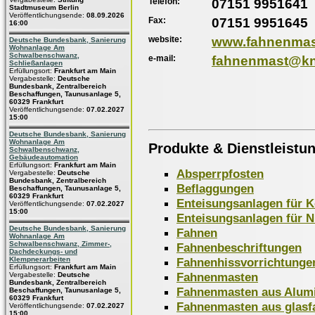
Telefon:
07151 9951641
Stadtmuseum Berlin
Veröffentlichungsende:
08.09.2026
Fax:
07151 9951645
16:00
website:
www.fahnenmas
Deutsche Bundesbank, Sanierung
Wohnanlage Am
Schwalbenschwanz,
e-mail:
fahnenmast@kn
Schließanlagen
Erfüllungsort:
Frankfurt am Main
Vergabestelle:
Deutsche
Bundesbank, Zentralbereich
Beschaffungen, Taunusanlage 5,
60329 Frankfurt
Veröffentlichungsende:
07.02.2027
15:00
Deutsche Bundesbank, Sanierung
Wohnanlage Am
Produkte & Dienstleistu
Schwalbenschwanz,
Gebäudeautomation
Erfüllungsort:
Frankfurt am Main
Absperrpfosten
Vergabestelle:
Deutsche
Bundesbank, Zentralbereich
Beflaggungen
Beschaffungen, Taunusanlage 5,
60329 Frankfurt
Enteisungsanlagen für 
Veröffentlichungsende:
07.02.2027
15:00
Enteisungsanlagen für 
Deutsche Bundesbank, Sanierung
Fahnen
Wohnanlage Am
Schwalbenschwanz, Zimmer-,
Fahnenbeschriftungen
Dachdeckungs- und
Fahnenhissvorrichtunge
Klempnerarbeiten
Erfüllungsort:
Frankfurt am Main
Fahnenmasten
Vergabestelle:
Deutsche
Bundesbank, Zentralbereich
Fahnenmasten aus Alum
Beschaffungen, Taunusanlage 5,
60329 Frankfurt
Fahnenmasten aus glasfa
Veröffentlichungsende:
07.02.2027
15:00