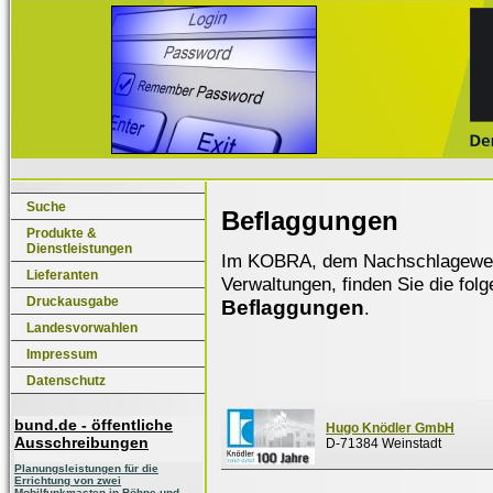
Suche
Beflaggungen
Produkte &
Dienstleistungen
Im KOBRA, dem Nachschlagewerk f
Lieferanten
Verwaltungen, finden Sie die fol
Druckausgabe
Beflaggungen
.
Landesvorwahlen
Impressum
Datenschutz
bund.de - öffentliche
Hugo Knödler GmbH
Ausschreibungen
D-71384 Weinstadt
Planungsleistungen für die
Errichtung von zwei
Mobilfunkmasten in Böhne und