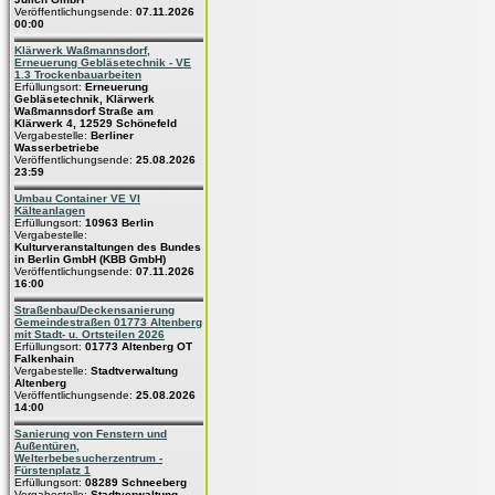
Veröffentlichungsende:
07.11.2026
00:00
Klärwerk Waßmannsdorf,
Erneuerung Gebläsetechnik - VE
1.3 Trockenbauarbeiten
Erfüllungsort:
Erneuerung
Gebläsetechnik, Klärwerk
Waßmannsdorf Straße am
Klärwerk 4, 12529 Schönefeld
Vergabestelle:
Berliner
Wasserbetriebe
Veröffentlichungsende:
25.08.2026
23:59
Umbau Container VE VI
Kälteanlagen
Erfüllungsort:
10963 Berlin
Vergabestelle:
Kulturveranstaltungen des Bundes
in Berlin GmbH (KBB GmbH)
Veröffentlichungsende:
07.11.2026
16:00
Straßenbau/Deckensanierung
Gemeindestraßen 01773 Altenberg
mit Stadt- u. Ortsteilen 2026
Erfüllungsort:
01773 Altenberg OT
Falkenhain
Vergabestelle:
Stadtverwaltung
Altenberg
Veröffentlichungsende:
25.08.2026
14:00
Sanierung von Fenstern und
Außentüren,
Welterbebesucherzentrum -
Fürstenplatz 1
Erfüllungsort:
08289 Schneeberg
Vergabestelle:
Stadtverwaltung