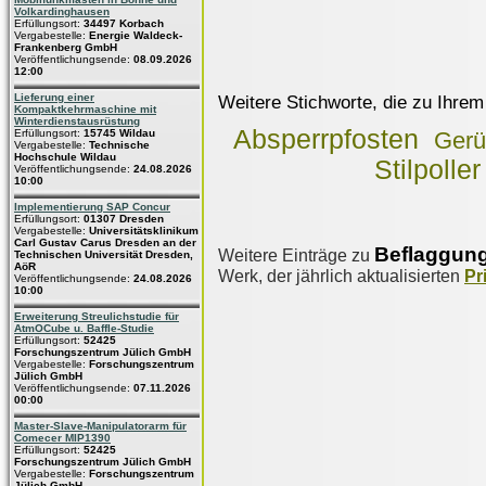
Volkardinghausen
Erfüllungsort:
34497 Korbach
Vergabestelle:
Energie Waldeck-
Frankenberg GmbH
Veröffentlichungsende:
08.09.2026
12:00
Lieferung einer
Weitere Stichworte, die zu Ihrem
Kompaktkehrmaschine mit
Winterdienstausrüstung
Absperrpfosten
Erfüllungsort:
15745 Wildau
Gerü
Vergabestelle:
Technische
Hochschule Wildau
Stilpoller
Veröffentlichungsende:
24.08.2026
10:00
Implementierung SAP Concur
Erfüllungsort:
01307 Dresden
Vergabestelle:
Universitätsklinikum
Carl Gustav Carus Dresden an der
Beflaggun
Weitere Einträge zu
Technischen Universität Dresden,
AöR
Werk, der jährlich aktualisierten
Pr
Veröffentlichungsende:
24.08.2026
10:00
Erweiterung Streulichstudie für
AtmOCube u. Baffle-Studie
Erfüllungsort:
52425
Forschungszentrum Jülich GmbH
Vergabestelle:
Forschungszentrum
Jülich GmbH
Veröffentlichungsende:
07.11.2026
00:00
Master-Slave-Manipulatorarm für
Comecer MIP1390
Erfüllungsort:
52425
Forschungszentrum Jülich GmbH
Vergabestelle:
Forschungszentrum
Jülich GmbH