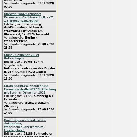
Veröffentlichungsende:
07.11.2026
00:00
Klärwerk Waßmannsdorf,
Erneuerung Gebläsetechnik - VE
1.3 Trockenbauarbeiten
Erfüllungsort:
Erneuerung
Gebläsetechnik, Klärwerk
Waßmannsdorf Straße am
Klärwerk 4, 12529 Schönefeld
Vergabestelle:
Berliner
Wasserbetriebe
Veröffentlichungsende:
25.08.2026
23:59
Umbau Container VE VI
Kälteanlagen
Erfüllungsort:
10963 Berlin
Vergabestelle:
Kulturveranstaltungen des Bundes
in Berlin GmbH (KBB GmbH)
Veröffentlichungsende:
07.11.2026
16:00
Straßenbau/Deckensanierung
Gemeindestraßen 01773 Altenberg
mit Stadt- u. Ortsteilen 2026
Erfüllungsort:
01773 Altenberg OT
Falkenhain
Vergabestelle:
Stadtverwaltung
Altenberg
Veröffentlichungsende:
25.08.2026
14:00
Sanierung von Fenstern und
Außentüren,
Welterbebesucherzentrum -
Fürstenplatz 1
Erfüllungsort:
08289 Schneeberg
Vergabestelle:
Stadtverwaltung