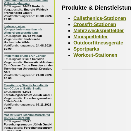
Volkardinghausen
Produkte & Dienstleistu
Erfüllungsort:
34497 Korbach
Vergabestelle:
Energie Waldeck-
Frankenberg GmbH
Veröffentlichungsende:
08.09.2026
Calisthenics-Stationen
12:00
Crossfit-Stationen
Lieferung einer
Mehrzweckspielfelder
Kompaktkehrmaschine mit
Winterdienstausrüstung
Minispielfelder
Erfüllungsort:
15745 Wildau
Vergabestelle:
Technische
Outdoorfitnessgeräte
Hochschule Wildau
Veröffentlichungsende:
24.08.2026
Sportparks
10:00
Workout-Stationen
Implementierung SAP Concur
Erfüllungsort:
01307 Dresden
Vergabestelle:
Universitätsklinikum
Carl Gustav Carus Dresden an der
Technischen Universität Dresden,
AöR
Veröffentlichungsende:
24.08.2026
10:00
Erweiterung Streulichstudie für
AtmOCube u. Baffle-Studie
Erfüllungsort:
52425
Forschungszentrum Jülich GmbH
Vergabestelle:
Forschungszentrum
Jülich GmbH
Veröffentlichungsende:
07.11.2026
00:00
Master-Slave-Manipulatorarm für
Comecer MIP1390
Erfüllungsort:
52425
Forschungszentrum Jülich GmbH
Vergabestelle:
Forschungszentrum
Jülich GmbH