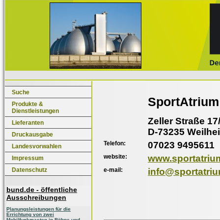
Suche
SportAtriu
Produkte &
Dienstleistungen
Zeller Straße 17
Lieferanten
D-73235 Weilhe
Druckausgabe
Telefon:
07023 9495611
Landesvorwahlen
website:
www.sportatriu
Impressum
e-mail:
info@sportatri
Datenschutz
bund.de - öffentliche
Ausschreibungen
Planungsleistungen für die
Errichtung von zwei
Mobilfunkmasten in Böhne und