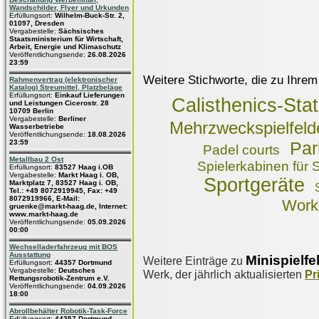
Wandschilder, Flyer und Urkunden
Erfüllungsort:
Wilhelm-Buck-Str. 2,
01097, Dresden
Vergabestelle:
Sächsisches
Staatsministerium für Wirtschaft,
Arbeit, Energie und Klimaschutz
Veröffentlichungsende:
26.08.2026
23:59
Weitere Stichworte, die zu Ihrem
Rahmenvertrag (elektronischer
Katalog) Streumittel, Platzbeläge
Erfüllungsort:
Einkauf Lieferungen
Calisthenics-Sta
und Leistungen Cicerostr. 28
10709 Berlin
Vergabestelle:
Berliner
Mehrzweckspielfeld
Wasserbetriebe
Veröffentlichungsende:
18.08.2026
23:59
Par
Padel courts
Metallbau 2 Ost
Spielerkabinen für 
Erfüllungsort:
83527 Haag i.OB
Vergabestelle:
Markt Haag i. OB,
Sportgeräte
Marktplatz 7, 83527 Haag i. OB,
Tel.: +49 8072919945, Fax: +49
8072919966, E-Mail:
Work
gruenke@markt-haag.de, Internet:
www.markt-haag.de
Veröffentlichungsende:
05.09.2026
00:00
Wechselladerfahrzeug mit BOS
Ausstattung
Minispielfe
Weitere Einträge zu
Erfüllungsort:
44357 Dortmund
Vergabestelle:
Deutsches
Werk, der jährlich aktualisierten
Pr
Rettungsrobotik-Zentrum e.V.
Veröffentlichungsende:
04.09.2026
18:00
Abrollbehälter Robotik-Task-Force
Erfüllungsort:
44357 Dortmund