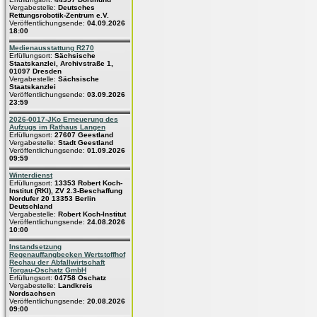
Vergabestelle:
Deutsches
Rettungsrobotik-Zentrum e.V.
Veröffentlichungsende:
04.09.2026
18:00
Medienausstattung R270
Erfüllungsort:
Sächsische
Staatskanzlei, Archivstraße 1,
01097 Dresden
Vergabestelle:
Sächsische
Staatskanzlei
Veröffentlichungsende:
03.09.2026
23:59
2026-0017-JKo Erneuerung des
Aufzugs im Rathaus Langen
Erfüllungsort:
27607 Geestland
Vergabestelle:
Stadt Geestland
Veröffentlichungsende:
01.09.2026
09:59
Winterdienst
Erfüllungsort:
13353 Robert Koch-
Institut (RKI), ZV 2.3-Beschaffung
Nordufer 20 13353 Berlin
Deutschland
Vergabestelle:
Robert Koch-Institut
Veröffentlichungsende:
24.08.2026
10:00
Instandsetzung
Regenauffangbecken Wertstoffhof
Rechau der Abfallwirtschaft
Torgau-Oschatz GmbH
Erfüllungsort:
04758 Oschatz
Vergabestelle:
Landkreis
Nordsachsen
Veröffentlichungsende:
20.08.2026
09:00