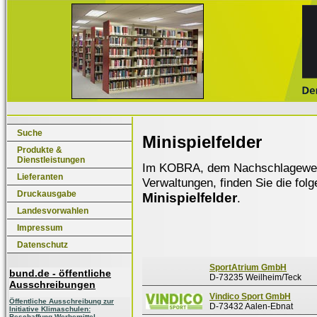
Suche
Minispielfelder
Produkte &
Dienstleistungen
Im KOBRA, dem Nachschlagewerk f
Lieferanten
Verwaltungen, finden Sie die fol
Druckausgabe
Minispielfelder
.
Landesvorwahlen
Impressum
Datenschutz
SportAtrium GmbH
bund.de - öffentliche
D-73235 Weilheim/Teck
Ausschreibungen
Vindico Sport GmbH
Öffentliche Ausschreibung zur
D-73432 Aalen-Ebnat
Initiative Klimaschulen:
Beschaffung Werbemittel,