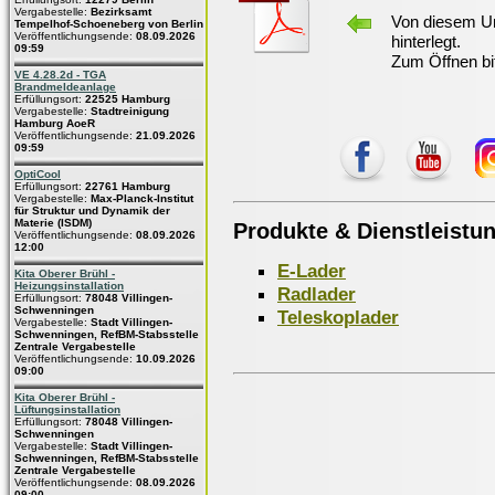
Vergabestelle:
Bezirksamt
Von diesem Un
Tempelhof-Schoeneberg von Berlin
Veröffentlichungsende:
08.09.2026
hinterlegt.
09:59
Zum Öffnen bi
VE 4.28.2d - TGA
Brandmeldeanlage
Erfüllungsort:
22525 Hamburg
Vergabestelle:
Stadtreinigung
Hamburg AoeR
Veröffentlichungsende:
21.09.2026
09:59
OptiCool
Erfüllungsort:
22761 Hamburg
Vergabestelle:
Max-Planck-Institut
für Struktur und Dynamik der
Materie (ISDM)
Produkte & Dienstleistu
Veröffentlichungsende:
08.09.2026
12:00
E-Lader
Kita Oberer Brühl -
Heizungsinstallation
Radlader
Erfüllungsort:
78048 Villingen-
Schwenningen
Teleskoplader
Vergabestelle:
Stadt Villingen-
Schwenningen, RefBM-Stabsstelle
Zentrale Vergabestelle
Veröffentlichungsende:
10.09.2026
09:00
Kita Oberer Brühl -
Lüftungsinstallation
Erfüllungsort:
78048 Villingen-
Schwenningen
Vergabestelle:
Stadt Villingen-
Schwenningen, RefBM-Stabsstelle
Zentrale Vergabestelle
Veröffentlichungsende:
08.09.2026
09:00