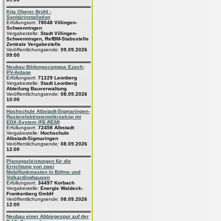
Kita Oberer Brühl -
Sanitärinstallation
Erfüllungsort:
78048 Villingen-
Schwenningen
Vergabestelle:
Stadt Villingen-
Schwenningen, RefBM-Stabsstelle
Zentrale Vergabestelle
Veröffentlichungsende:
09.09.2026
09:00
Neubau Bildungscampus Ezach;
PV-Anlage
Erfüllungsort:
71229 Leonberg
Vergabestelle:
Stadt Leonberg
Abteilung Bauverwaltung
Veröffentlichungsende:
08.09.2026
10:00
Hochschule Albstadt-Sigmaringen-
Rasterelektronenmikroskop mt
EDX-System (FE-REM)
Erfüllungsort:
72458 Albstadt
Vergabestelle:
Hochschule
Albstadt-Sigmaringen
Veröffentlichungsende:
08.09.2026
12:00
Planungsleistungen für die
Errichtung von zwei
Mobilfunkmasten in Böhne und
Volkardinghausen
Erfüllungsort:
34497 Korbach
Vergabestelle:
Energie Waldeck-
Frankenberg GmbH
Veröffentlichungsende:
08.09.2026
12:00
Neubau einer Abbiegespur auf der