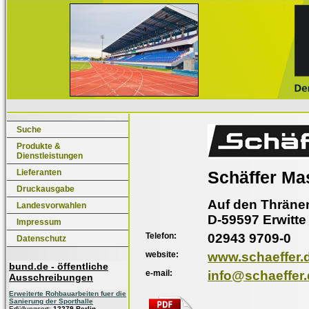
Suche
Produkte &
Dienstleistungen
Lieferanten
Schäffer Ma
Druckausgabe
Auf den Thräne
Landesvorwahlen
D-59597 Erwitte
Impressum
Telefon:
02943 9709-0
Datenschutz
website:
www.schaeffer.
bund.de - öffentliche
e-mail:
info@schaeffer
Ausschreibungen
Erweiterte Rohbauarbeiten fuer die
Sanierung der Sporthalle
Erfüllungsort:
12279 Berlin