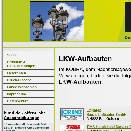
Suche
LKW-Aufbauten
Produkte &
Dienstleistungen
Im KOBRA, dem Nachschlagewerk f
Lieferanten
Verwaltungen, finden Sie die fol
Druckausgabe
LKW-Aufbauten
.
Landesvorwahlen
Impressum
Datenschutz
LORENZ
bund.de - öffentliche
Spezialaufbauten GmbH
Ausschreibungen
A-4822 Bad Goisern
Lüftungsinstallation nach DIN
TiMA Handel und Service
18379 - Neubau Kreissporthalle
Lörrach