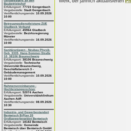
Werk, der jährlich aktualisierten
Pr
Geräteträgers an den
Baubetriebshof
Erfüllungsort:
77723 Gengenbach
Vergabestelle:
Stadt Gengenbach
Veröffentlichungsende:
10.09.2026
10:00
Betreuungsdienstleistung ZUE
Gladbeck Verbund
Erfüllungsort:
45964 Gladbeck
Vergabestelle:
Bezirksregierung
Münster
Veröffentlichungsende:
16.09.2026
10:00
Sanitäranlagen - Neubau Physik,
Geb. 3335, Hans-Sommer-Straße
10, 38106 Braunschweig
Erfüllungsort:
38106 Braunschweig
Vergabestelle:
Technische
Universität Braunschweig,
Geschäftsbereich 3 -
Gebäudemanagement
Veröffentlichungsende:
10.09.2026
10:00
Rahmenvereinbarung -
Hochleistungsrechner
Erfüllungsort:
52074 Aachen
Vergabestelle:
Universitätsklinikum
Aachen AöR
Veröffentlichungsende:
08.09.2026
10:30
Industrie- und Gewerbestandort
Bentwisch B-Plan 20
Großgewerbegebiet Bentwisch
Erfüllungsort:
18182 Bentwisch
Vergabestelle:
Gemeinde
Bentwisch über Bentwisch GmbH