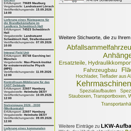
A-4784 Schardenberg
Erfüllungsort:
79689 Maulburg
Vergabestelle:
Landratsamt Lörrach
Veröffentlichungsende:
15.09.2026
14:00
Lieferung eines Rüstwagens für
die Brandbekämpfung im
Landkreis Schwäbisch Hall
Erfüllungsort:
74523 Schwäbisch
Hall
Vergabestelle:
Landratsamt
Weitere Stichworte, die zu Ihrem
Schwäbisch Hall, Straßenbauamt
Veröffentlichungsende:
07.09.2026
Abfallsammelfahrze
10:00
Integral Field Unit
Anhänge
Erfüllungsort:
85748 Garching bei
München
Ersatzteile, Hydraulikkomp
Vergabestelle:
Max-Planck-Institut
für extraterrestrische Physik
Flä
(MPE)
Fahrzeugbau
Veröffentlichungsende:
11.09.2026
12:00
Hochlader, Tieflader aus 
Kehrmaschine
Kontrollraum-Möblierung für das
CAST Gebäude
Erfüllungsort:
22607 Hamburg
Spezialaufbauten
Spez
Vergabestelle:
Helmholtz DESY
Veröffentlichungsende:
10.09.2026
Stauboxen, Transportboxen,
12:00
Transportanh
Sielreinigung 2026 - 2030
(Wertkontrakt)
Erfüllungsort:
22607 Hamburg
Vergabestelle:
Helmholtz DESY
Veröffentlichungsende:
09.09.2026
12:00
LKW-Aufba
Weitere Einträge zu
Lieferung eines kommunalen