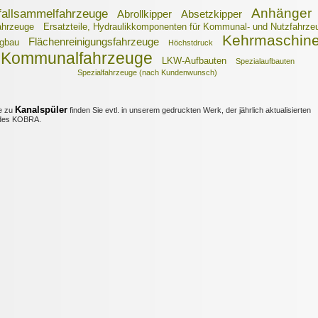
Anhänger
fallsammelfahrzeuge
Abrollkipper
Absetzkipper
ahrzeuge
Ersatzteile, Hydraulikkomponenten für Kommunal- und Nutzfahrze
Kehrmaschin
Flächenreinigungsfahrzeuge
gbau
Höchstdruck
Kommunalfahrzeuge
LKW-Aufbauten
Spezialaufbauten
Spezialfahrzeuge (nach Kundenwunsch)
Kanalspüler
e zu
finden Sie evtl. in unserem gedruckten Werk, der jährlich aktualisierten
es KOBRA.