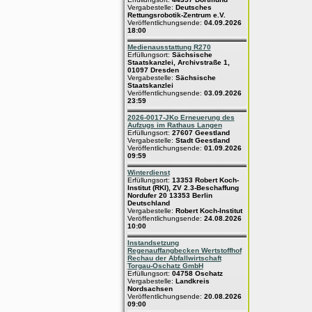
Vergabestelle:
Deutsches
Rettungsrobotik-Zentrum e.V.
Veröffentlichungsende:
04.09.2026
18:00
Medienausstattung R270
Erfüllungsort:
Sächsische
Staatskanzlei, Archivstraße 1,
01097 Dresden
Vergabestelle:
Sächsische
Staatskanzlei
Veröffentlichungsende:
03.09.2026
23:59
2026-0017-JKo Erneuerung des
Aufzugs im Rathaus Langen
Erfüllungsort:
27607 Geestland
Vergabestelle:
Stadt Geestland
Veröffentlichungsende:
01.09.2026
09:59
Winterdienst
Erfüllungsort:
13353 Robert Koch-
Institut (RKI), ZV 2.3-Beschaffung
Nordufer 20 13353 Berlin
Deutschland
Vergabestelle:
Robert Koch-Institut
Veröffentlichungsende:
24.08.2026
10:00
Instandsetzung
Regenauffangbecken Wertstoffhof
Rechau der Abfallwirtschaft
Torgau-Oschatz GmbH
Erfüllungsort:
04758 Oschatz
Vergabestelle:
Landkreis
Nordsachsen
Veröffentlichungsende:
20.08.2026
09:00