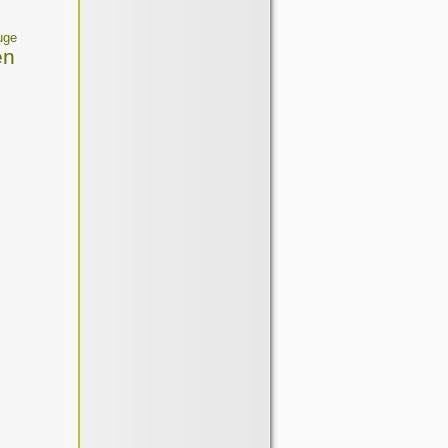
uge
en