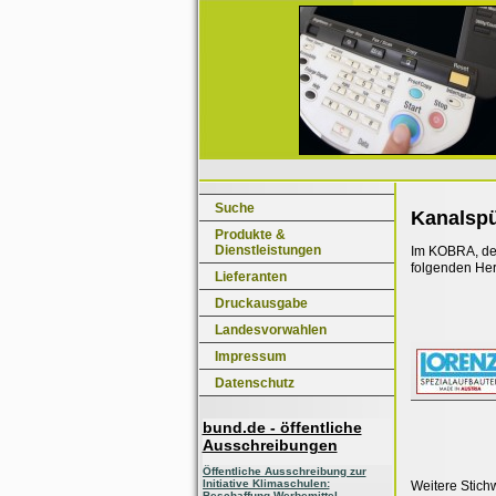
Suche
Kanalspü
Produkte &
Dienstleistungen
Im KOBRA, dem
folgenden Her
Lieferanten
Druckausgabe
Landesvorwahlen
Impressum
Datenschutz
bund.de - öffentliche
Ausschreibungen
Öffentliche Ausschreibung zur
Initiative Klimaschulen:
Weitere Stich
Beschaffung Werbemittel,