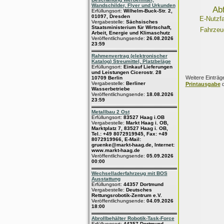
Wandschilder, Flyer und Urkunden
Ab
Erfüllungsort:
Wilhelm-Buck-Str. 2,
01097, Dresden
E-Nutzf
Vergabestelle:
Sächsisches
Staatsministerium für Wirtschaft,
Fahrzeu
Arbeit, Energie und Klimaschutz
Veröffentlichungsende:
26.08.2026
23:59
Rahmenvertrag (elektronischer
Katalog) Streumittel, Platzbeläge
Erfüllungsort:
Einkauf Lieferungen
und Leistungen Cicerostr. 28
Weitere Einträg
10709 Berlin
Vergabestelle:
Berliner
Printausgabe
d
Wasserbetriebe
Veröffentlichungsende:
18.08.2026
23:59
Metallbau 2 Ost
Erfüllungsort:
83527 Haag i.OB
Vergabestelle:
Markt Haag i. OB,
Marktplatz 7, 83527 Haag i. OB,
Tel.: +49 8072919945, Fax: +49
8072919966, E-Mail:
gruenke@markt-haag.de, Internet:
www.markt-haag.de
Veröffentlichungsende:
05.09.2026
00:00
Wechselladerfahrzeug mit BOS
Ausstattung
Erfüllungsort:
44357 Dortmund
Vergabestelle:
Deutsches
Rettungsrobotik-Zentrum e.V.
Veröffentlichungsende:
04.09.2026
18:00
Abrollbehälter Robotik-Task-Force
Erfüllungsort:
44357 Dortmund