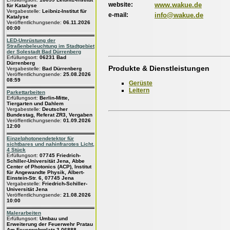
website:
www.wakue.de
für Katalyse
Vergabestelle:
Leibniz-Institut für
e-mail:
info@wakue.de
Katalyse
Veröffentlichungsende:
06.11.2026
00:00
LED-Umrüstung der
Straßenbeleuchtung im Stadtgebiet
der Solestadt Bad Dürrenberg
Erfüllungsort:
06231 Bad
Dürrenberg
Produkte & Dienstleistungen
Vergabestelle:
Bad Dürrenberg
Veröffentlichungsende:
25.08.2026
08:59
Gerüste
Leitern
Parkettarbeiten
Erfüllungsort:
Berlin-Mitte,
Tiergarten und Dahlem
Vergabestelle:
Deutscher
Bundestag, Referat ZR3, Vergaben
Veröffentlichungsende:
01.09.2026
12:00
Einzelphotonendetektor für
sichtbares und nahinfrarotes Licht,
4 Stück
Erfüllungsort:
07745 Friedrich-
Schiller-Universität Jena, Abbe
Center of Photonics (ACP), Institut
für Angewandte Physik, Albert-
Einstein-Str. 6, 07745 Jena
Vergabestelle:
Friedrich-Schiller-
Universität Jena
Veröffentlichungsende:
21.08.2026
10:00
Malerarbeiten
Erfüllungsort:
Umbau und
Erweiterung der Feuerwehr Pratau
Am Feuerwehrplatz 3 06888