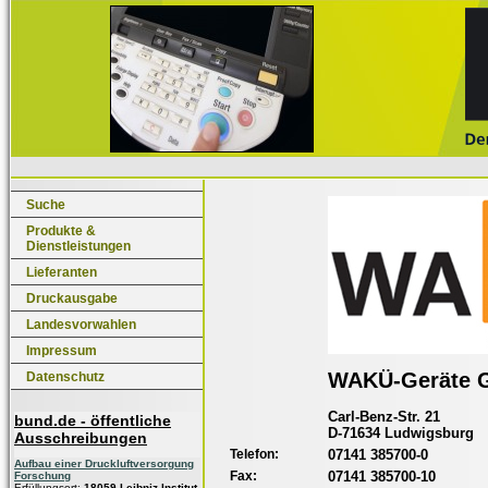
Suche
Produkte &
Dienstleistungen
Lieferanten
Druckausgabe
Landesvorwahlen
Impressum
WAKÜ-Geräte
Datenschutz
Carl-Benz-Str. 21
bund.de - öffentliche
D-71634 Ludwigsburg
Ausschreibungen
Telefon:
07141 385700-0
Aufbau einer Druckluftversorgung
Fax:
07141 385700-10
Forschung
Erfüllungsort:
18059 Leibniz-Institut