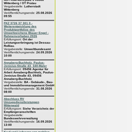
Wittenberg / OT Pratau
Vergabestelle:
Lutherstadt
Wittenberg
Veröffentlichungsende:
25.08.2026
09:55
FKZ 3726 37 301 0 -
Weiterentwicklung des
Produktportfolios des
Umweltzeichens Blauer Engel -
Rahmenvorhaben 2026
Erfüllungsort:
Ort der
Leistungserbringung ist Dessau-
Roßlau.
Vergabestelle:
Umweltbundesamt
Veröffentlichungsende:
24.09.2026
10:00
Annaberg-Buchholz, Paulus-
Jenisius-Straße 43, 340-Maler
Erfüllungsort:
09456 Agentur für
Arbeit Annaberg-Buchholz, Paulus-
Jenisius-Straße 43, 09456
Annaberg-Buchholz
Vergabestelle:
BA - Gebäude-, Bau-
und Immobilienmanagement GmbH
Veröffentlichungsende:
31.08.2026
08:00
Abschluss RV
Umzugsdienstleistungen
Mittenwald
Erfüllungsort:
Siehe Verzeichnis der
Empfängeranschriften
Vergabestelle:
Bundeswehrverwaltung
Veröffentlichungsende:
16.09.2026
13:00
Kauf und Lieferung von mobilen