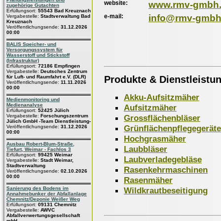
website:
www.rmv-gmbh
zugehörige Gutachten
Erfüllungsort:
55543 Bad Kreuznach
e-mail:
info@rmv-gmbh
Vergabestelle:
Stadtverwaltung Bad
Kreuznach
Veröffentlichungsende:
31.12.2026
00:00
BALIS Speicher- und
Versorgungssystem für
Wasserstoff und Stickstoff
(Infrastruktur)
Erfüllungsort:
72186 Empfingen
Vergabestelle:
Deutsches Zentrum
Produkte & Dienstleistu
für Luft- und Raumfahrt e.V. (DLR)
Veröffentlichungsende:
11.11.2026
00:00
Akku-Aufsitzmäher
Medienmonitoring und
Medienanalyse
Aufsitzmäher
Erfüllungsort:
52425 Jülich
Grossflächenbläser
Vergabestelle:
Forschungszentrum
Jülich GmbH -Team Dienstleistung-
Grünflächenpflegegeräte
Veröffentlichungsende:
31.12.2026
00:00
Hochgrasmäher
Ausbau Robert-Blum-Straße,
Laubbläser
Tiefurt, Weimar - Fachlos 3
Erfüllungsort:
99425 Weimar
Laubverladegebläse
Vergabestelle:
Stadt Weimar,
Stadtverwaltung
Rasenkehrmaschinen
Veröffentlichungsende:
02.10.2026
00:00
Rasenmäher
Wildkrautbeseitigung
Sanierung des Bodens im
Annahmebunker der Abfallanlage
Chemnitz/Deponie Weißer Weg
Erfüllungsort:
09131 Chemnitz
Vergabestelle:
AWVC
Abfallverwertungsgesellschaft
mbH