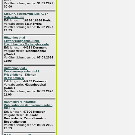
Veröffentlichungsende:
31.01.2027
00:00
Kultur/Kloster/Kyritz Los K017
Malerarbeiten
Erfüllungsort:
16866 16866 Kyritz
Vergabestelle:
Stadt Kyritz
Veröffentlichungsende:
07.02.2027
23:59
Hüttenhospital -
Erweiterungsanbau inkl.
Frischküche - Vorhangfassade
Erfüllungsort:
44269 Dortmund
Vergabestelle:
Hüttenhospital
gGmbH
Veröffentlichungsende:
07.09.2026
11:00
Hüttenhospital -
Erweiterungsanbau inkl.
Frischküche - Küchen-
Betriebstüren
Erfüllungsort:
44269 Dortmund
Vergabestelle:
Hüttenhospital
gGmbH
Veröffentlichungsende:
07.09.2026
11:00
Rahmenvereinbarung
Publikationen der ökonomischen
Bildung
Erfüllungsort:
47906 Kempen
Vergabestelle:
Deutsche
Bundesbank, Zentralbereich
Beschaffungen
Veröffentlichungsende:
08.09.2026
23:59