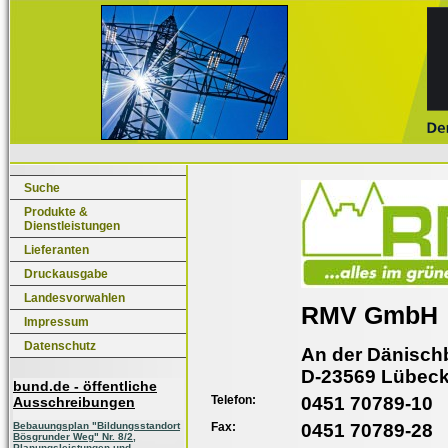
Suche
Produkte &
Dienstleistungen
Lieferanten
Druckausgabe
Landesvorwahlen
RMV GmbH
Impressum
Datenschutz
An der Dänisch
D-23569 Lübec
bund.de - öffentliche
Telefon:
0451 70789-10
Ausschreibungen
Fax:
0451 70789-28
Bebauungsplan "Bildungsstandort
Bösgrunder Weg" Nr. 8/2,
Planungsleistungen und