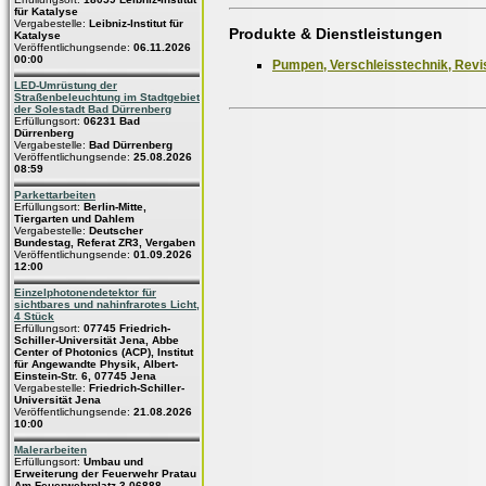
für Katalyse
Vergabestelle:
Leibniz-Institut für
Produkte & Dienstleistungen
Katalyse
Veröffentlichungsende:
06.11.2026
00:00
Pumpen, Verschleisstechnik, Revi
LED-Umrüstung der
Straßenbeleuchtung im Stadtgebiet
der Solestadt Bad Dürrenberg
Erfüllungsort:
06231 Bad
Dürrenberg
Vergabestelle:
Bad Dürrenberg
Veröffentlichungsende:
25.08.2026
08:59
Parkettarbeiten
Erfüllungsort:
Berlin-Mitte,
Tiergarten und Dahlem
Vergabestelle:
Deutscher
Bundestag, Referat ZR3, Vergaben
Veröffentlichungsende:
01.09.2026
12:00
Einzelphotonendetektor für
sichtbares und nahinfrarotes Licht,
4 Stück
Erfüllungsort:
07745 Friedrich-
Schiller-Universität Jena, Abbe
Center of Photonics (ACP), Institut
für Angewandte Physik, Albert-
Einstein-Str. 6, 07745 Jena
Vergabestelle:
Friedrich-Schiller-
Universität Jena
Veröffentlichungsende:
21.08.2026
10:00
Malerarbeiten
Erfüllungsort:
Umbau und
Erweiterung der Feuerwehr Pratau
Am Feuerwehrplatz 3 06888