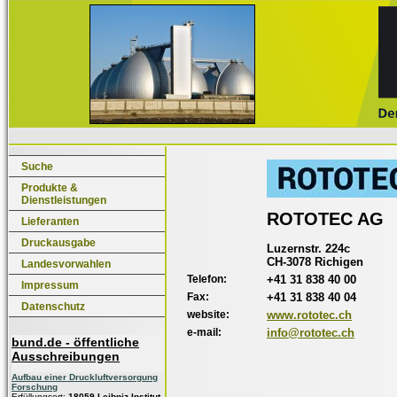
Suche
Produkte &
Dienstleistungen
ROTOTEC AG
Lieferanten
Druckausgabe
Luzernstr. 224c
CH-3078 Richigen
Landesvorwahlen
Telefon:
+41 31 838 40 00
Impressum
Fax:
+41 31 838 40 04
Datenschutz
website:
www.rototec.ch
e-mail:
info@rototec.ch
bund.de - öffentliche
Ausschreibungen
Aufbau einer Druckluftversorgung
Forschung
Erfüllungsort:
18059 Leibniz-Institut