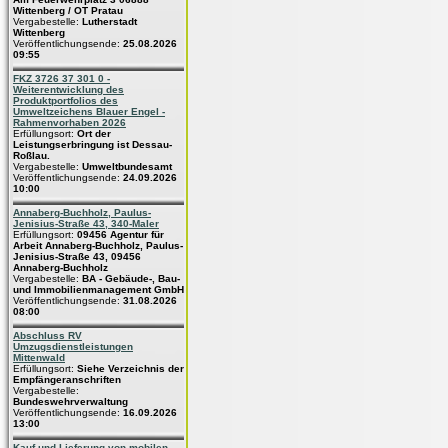
Wittenberg / OT Pratau
Vergabestelle:
Lutherstadt
Wittenberg
Veröffentlichungsende:
25.08.2026
09:55
FKZ 3726 37 301 0 -
Weiterentwicklung des
Produktportfolios des
Umweltzeichens Blauer Engel -
Rahmenvorhaben 2026
Erfüllungsort:
Ort der
Leistungserbringung ist Dessau-
Roßlau.
Vergabestelle:
Umweltbundesamt
Veröffentlichungsende:
24.09.2026
10:00
Annaberg-Buchholz, Paulus-
Jenisius-Straße 43, 340-Maler
Erfüllungsort:
09456 Agentur für
Arbeit Annaberg-Buchholz, Paulus-
Jenisius-Straße 43, 09456
Annaberg-Buchholz
Vergabestelle:
BA - Gebäude-, Bau-
und Immobilienmanagement GmbH
Veröffentlichungsende:
31.08.2026
08:00
Abschluss RV
Umzugsdienstleistungen
Mittenwald
Erfüllungsort:
Siehe Verzeichnis der
Empfängeranschriften
Vergabestelle:
Bundeswehrverwaltung
Veröffentlichungsende:
16.09.2026
13:00
Kauf und Lieferung von mobilen