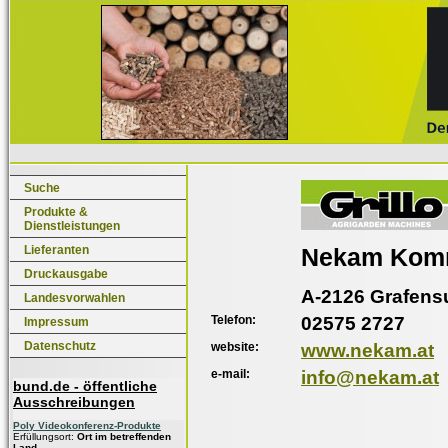
Suche
Produkte &
Dienstleistungen
Lieferanten
Nekam Kom
Druckausgabe
A-2126 Grafensu
Landesvorwahlen
Telefon:
02575 2727
Impressum
Datenschutz
website:
www.nekam.at
e-mail:
info@nekam.at
bund.de - öffentliche
Ausschreibungen
Poly Videokonferenz-Produkte
Erfüllungsort:
Ort im betreffenden
Land