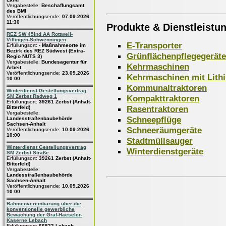
Vergabestelle:
Beschaffungsamt
des BMI
Veröffentlichungsende:
07.09.2026
11:30
Produkte & Dienstleistu
REZ SW 45ind AA Rottweil-
Villingen-Schwenningen
E-Transporter
Erfüllungsort:
- Maßnahmeorte im
Bezirk des REZ Südwest (Extra-
Grünflächenpflegegeräte
Regio NUTS 3)
Vergabestelle:
Bundesagentur für
Kehrmaschinen
Arbeit
Veröffentlichungsende:
23.09.2026
Kehrmaschinen mit Lithi
10:00
Kommunaltraktoren
Winterdienst Gestellungsvertrag
Kompakttraktoren
SM Zerbst Radweg 1
Erfüllungsort:
39261 Zerbst (Anhalt-
Rasentraktoren
Bitterfeld)
Vergabestelle:
Schneepflüge
Landesstraßenbaubehörde
Sachsen-Anhalt
Schneeräumgeräte
Veröffentlichungsende:
10.09.2026
10:00
Stadtmüllsauger
Winterdienst Gestellungsvertrag
Winterdienstgeräte
SM Zerbst Straße
Erfüllungsort:
39261 Zerbst (Anhalt-
Bitterfeld)
Vergabestelle:
Landesstraßenbaubehörde
Sachsen-Anhalt
Veröffentlichungsende:
10.09.2026
10:00
Rahmenvereinbarung über die
konventionelle gewerbliche
Bewachung der Graf-Haeseler-
Kaserne Lebach
Erfüllungsort:
66822 Lebach