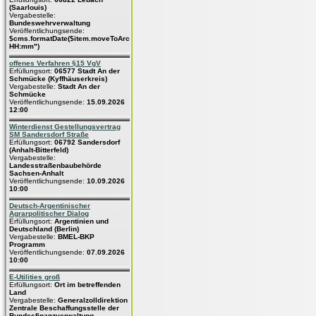
(Saarlouis)
Vergabestelle:
Bundeswehrverwaltung
Veröffentlichungsende:
$cms.formatDate($item.moveToArchive,"dd.MM.yyyy
HH:mm")
offenes Verfahren §15 VgV
Erfüllungsort:
06577 Stadt An der
Schmücke (Kyffhäuserkreis)
Vergabestelle:
Stadt An der
Schmücke
Veröffentlichungsende:
15.09.2026
12:00
Winterdienst Gestellungsvertrag
SM Sandersdorf Straße
Erfüllungsort:
06792 Sandersdorf
(Anhalt-Bitterfeld)
Vergabestelle:
Landesstraßenbaubehörde
Sachsen-Anhalt
Veröffentlichungsende:
10.09.2026
10:00
Deutsch-Argentinischer
Agrarpolitischer Dialog
Erfüllungsort:
Argentinien und
Deutschland (Berlin)
Vergabestelle:
BMEL-BKP
Programm
Veröffentlichungsende:
07.09.2026
10:00
E-Utilities groß
Erfüllungsort:
Ort im betreffenden
Land
Vergabestelle:
Generalzolldirektion
Zentrale Beschaffungsstelle der
Bundesfinanzverwaltung