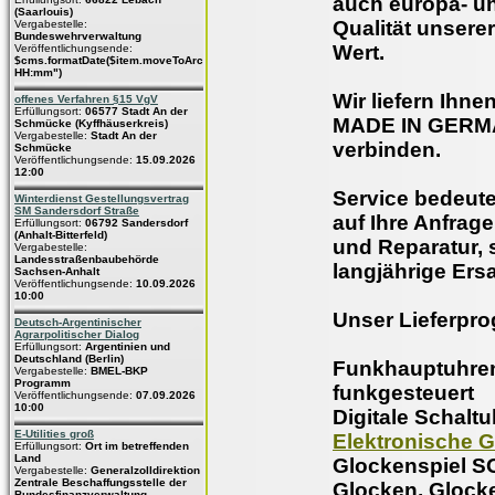
auch europa- un
(Saarlouis)
Qualität unserer
Vergabestelle:
Bundeswehrverwaltung
Wert.
Veröffentlichungsende:
$cms.formatDate($item.moveToArchive,"dd.MM.yyyy
HH:mm")
Wir liefern Ihne
offenes Verfahren §15 VgV
Erfüllungsort:
06577 Stadt An der
MADE IN GERMA
Schmücke (Kyffhäuserkreis)
Vergabestelle:
Stadt An der
verbinden.
Schmücke
Veröffentlichungsende:
15.09.2026
12:00
Service bedeute
Winterdienst Gestellungsvertrag
SM Sandersdorf Straße
auf Ihre Anfrag
Erfüllungsort:
06792 Sandersdorf
(Anhalt-Bitterfeld)
und Reparatur,
Vergabestelle:
Landesstraßenbaubehörde
langjährige Ersa
Sachsen-Anhalt
Veröffentlichungsende:
10.09.2026
10:00
Unser Lieferpr
Deutsch-Argentinischer
Agrarpolitischer Dialog
Erfüllungsort:
Argentinien und
Deutschland (Berlin)
Funkhauptuhre
Vergabestelle:
BMEL-BKP
Programm
funkgesteuert
Veröffentlichungsende:
07.09.2026
10:00
Digitale Schalt
E-Utilities groß
Elektronische 
Erfüllungsort:
Ort im betreffenden
Land
Glockenspiel S
Vergabestelle:
Generalzolldirektion
Zentrale Beschaffungsstelle der
Glocken, Glock
Bundesfinanzverwaltung