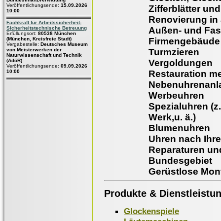
Veröffentlichungsende:
15.09.2026
Zifferblätter un
10:00
Renovierung in
Fachkraft für Arbeitssicherheit-
Außen- und Fass
Sicherheitstechnische Betreuung
Erfüllungsort:
80538 München
Firmengebäude 
(München, Kreisfreie Stadt)
Vergabestelle:
Deutsches Museum
Turmzieren
von Meisterwerken der
Naturwissenschaft und Technik
Vergoldungen
(AdöR)
Veröffentlichungsende:
09.09.2026
Restauration m
10:00
Nebenuhrenanla
Werbeuhren
Spezialuhren (z
Werk,u. ä.)
Blumenuhren
Uhren nach Ihr
Reparaturen un
Bundesgebiet
Gerüstlose Mon
Produkte & Dienstleistu
Glockenspiele