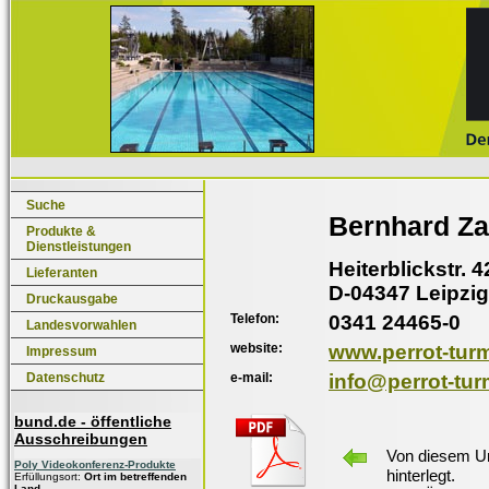
Suche
Bernhard Z
Produkte &
Dienstleistungen
Heiterblickstr. 4
Lieferanten
D-04347 Leipzig
Druckausgabe
Telefon:
0341 24465-0
Landesvorwahlen
website:
www.perrot-tur
Impressum
e-mail:
info@perrot-tu
Datenschutz
bund.de - öffentliche
Ausschreibungen
Von diesem Un
Poly Videokonferenz-Produkte
hinterlegt.
Erfüllungsort:
Ort im betreffenden
Land