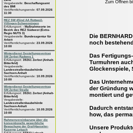
Zum Öffnen bi
Vergabestelle:
Beschaffungsamt
des BMI
Veröffentlichungsende:
07.09.2026
11:30
REZ SW 45ind AA Rottweil-
Villingen-Schwenningen
Erfüllungsort:
- Maßnahmeorte im
Bezirk des REZ Südwest (Extra-
Regio NUTS 3)
Die BERNHARD 
Vergabestelle:
Bundesagentur für
Arbeit
noch bestehend
Veröffentlichungsende:
23.09.2026
10:00
Winterdienst Gestellungsvertrag
Das Fertigungs
SM Zerbst Radweg 1
Erfüllungsort:
39261 Zerbst (Anhalt-
Turmuhren auch
Bitterfeld)
Vergabestelle:
Glockenspiele, 
Landesstraßenbaubehörde
Sachsen-Anhalt
Veröffentlichungsende:
10.09.2026
10:00
Das Unternehmen
Winterdienst Gestellungsvertrag
der Gründung w
SM Zerbst Straße
Erfüllungsort:
39261 Zerbst (Anhalt-
montiert und ge
Bitterfeld)
Vergabestelle:
Landesstraßenbaubehörde
Sachsen-Anhalt
Dadurch entsta
Veröffentlichungsende:
10.09.2026
10:00
how, das perman
Rahmenvereinbarung über die
konventionelle gewerbliche
Unsere Produkt
Bewachung der Graf-Haeseler-
Kaserne Lebach
Erfüllungsort:
66822 Lebach