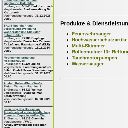
zugehörige Gutachten
Erfüllungsort:
55543 Bad Kreuznach
Vergabestelle:
Stadtverwaltung Bad
Kreuznach
Veröffentlichungsende:
31.12.2026
00:00
Produkte & Dienstleistu
BALIS Speicher- und
Versorgungssystem für
Wasserstoff und Stickstoff
Feuerwehrsauger
(Infrastruktur)
Erfüllungsort:
72186 Empfingen
Hochwasserschutzartike
Vergabestelle:
Deutsches Zentrum
Multi-Skimmer
für Luft- und Raumfahrt e.V. (DLR)
Veröffentlichungsende:
11.11.2026
Rollcontainer für Rettun
00:00
Tauchmotorpumpen
Medienmonitoring und
Medienanalyse
Wassersauger
Erfüllungsort:
52425 Jülich
Vergabestelle:
Forschungszentrum
Jülich GmbH -Team Dienstleistung-
Veröffentlichungsende:
31.12.2026
00:00
Ausbau Robert-Blum-Straße,
Tiefurt, Weimar - Fachlos 3
Erfüllungsort:
99425 Weimar
Vergabestelle:
Stadt Weimar,
Stadtverwaltung
Veröffentlichungsende:
02.10.2026
00:00
Sanierung des Bodens im
Annahmebunker der Abfallanlage
Chemnitz/Deponie Weißer Weg
Erfüllungsort:
09131 Chemnitz
Vergabestelle:
AWVC
Abfallverwertungsgesellschaft
mbH