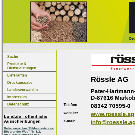
Suche
Produkte &
Dienstleistungen
Lieferanten
Rössle AG
Druckausgabe
Landesvorwahlen
Pater-Hartmann-
D-87616 Markob
Impressum
Datenschutz
Telefon:
08342 70595-0
website:
www.roessle.ag
bund.de - öffentliche
Ausschreibungen
e-mail:
info@roessle.a
Bebauungsplan "Bildungsstandort
Bösgrunder Weg" Nr. 8/2,
Planungsleistungen und