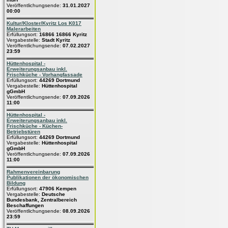
Veröffentlichungsende:
31.01.2027
00:00
Kultur/Kloster/Kyritz Los K017
Malerarbeiten
Erfüllungsort:
16866 16866 Kyritz
Vergabestelle:
Stadt Kyritz
Veröffentlichungsende:
07.02.2027
23:59
Hüttenhospital -
Erweiterungsanbau inkl.
Frischküche - Vorhangfassade
Erfüllungsort:
44269 Dortmund
Vergabestelle:
Hüttenhospital
gGmbH
Veröffentlichungsende:
07.09.2026
11:00
Hüttenhospital -
Erweiterungsanbau inkl.
Frischküche - Küchen-
Betriebstüren
Erfüllungsort:
44269 Dortmund
Vergabestelle:
Hüttenhospital
gGmbH
Veröffentlichungsende:
07.09.2026
11:00
Rahmenvereinbarung
Publikationen der ökonomischen
Bildung
Erfüllungsort:
47906 Kempen
Vergabestelle:
Deutsche
Bundesbank, Zentralbereich
Beschaffungen
Veröffentlichungsende:
08.09.2026
23:59