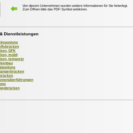
Von diesem Unternehmen wurden weitere Informationen für Sie hinterlegt.
Zum Öffnen bitte das PDF-Symbol anklicken.
& Dienstleistungen
itspontons
lfsbrücken
ken, GFK
ken, mobil
ken, temporär
ckenbau
tpontons
ängerbrücken
brücken
onenüberführungen
ons
wegbrücken