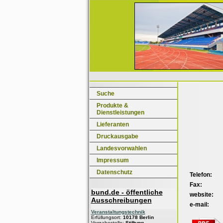
Suche
Produkte &
Dienstleistungen
Lieferanten
Druckausgabe
Landesvorwahlen
Impressum
Datenschutz
Telefon:
Fax:
bund.de - öffentliche
website:
Ausschreibungen
e-mail:
Veranstaltungstechnik
Erfüllungsort:
10178 Berlin
Vergabestelle:
Stiftung