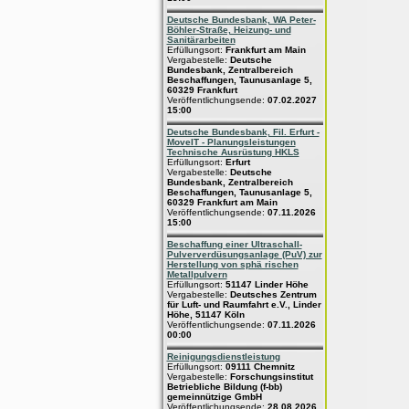
Deutsche Bundesbank, WA Peter-
Böhler-Straße, Heizung- und
Sanitärarbeiten
Erfüllungsort:
Frankfurt am Main
Vergabestelle:
Deutsche
Bundesbank, Zentralbereich
Beschaffungen, Taunusanlage 5,
60329 Frankfurt
Veröffentlichungsende:
07.02.2027
15:00
Deutsche Bundesbank, Fil. Erfurt -
MoveIT - Planungsleistungen
Technische Ausrüstung HKLS
Erfüllungsort:
Erfurt
Vergabestelle:
Deutsche
Bundesbank, Zentralbereich
Beschaffungen, Taunusanlage 5,
60329 Frankfurt am Main
Veröffentlichungsende:
07.11.2026
15:00
Beschaffung einer Ultraschall-
Pulververdüsungsanlage (PuV) zur
Herstellung von sphä rischen
Metallpulvern
Erfüllungsort:
51147 Linder Höhe
Vergabestelle:
Deutsches Zentrum
für Luft- und Raumfahrt e.V., Linder
Höhe, 51147 Köln
Veröffentlichungsende:
07.11.2026
00:00
Reinigungsdienstleistung
Erfüllungsort:
09111 Chemnitz
Vergabestelle:
Forschungsinstitut
Betriebliche Bildung (f-bb)
gemeinnützige GmbH
Veröffentlichungsende:
28.08.2026