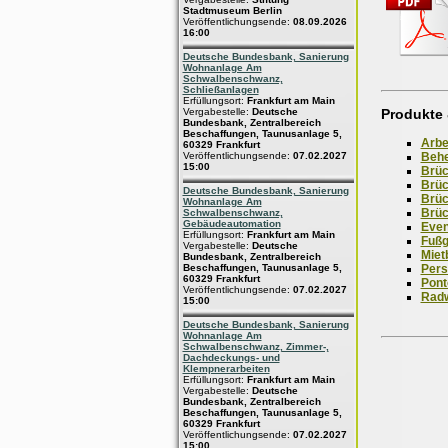
Stadtmuseum Berlin
Veröffentlichungsende:
08.09.2026
16:00
Deutsche Bundesbank, Sanierung
Wohnanlage Am
Schwalbenschwanz,
Schließanlagen
Erfüllungsort:
Frankfurt am Main
Produkte 
Vergabestelle:
Deutsche
Bundesbank, Zentralbereich
Beschaffungen, Taunusanlage 5,
Arbe
60329 Frankfurt
Behe
Veröffentlichungsende:
07.02.2027
15:00
Brüc
Brüc
Deutsche Bundesbank, Sanierung
Brüc
Wohnanlage Am
Brü
Schwalbenschwanz,
Gebäudeautomation
Even
Erfüllungsort:
Frankfurt am Main
Fußg
Vergabestelle:
Deutsche
Miet
Bundesbank, Zentralbereich
Pers
Beschaffungen, Taunusanlage 5,
60329 Frankfurt
Pont
Veröffentlichungsende:
07.02.2027
Rad
15:00
Deutsche Bundesbank, Sanierung
Wohnanlage Am
Schwalbenschwanz, Zimmer-,
Dachdeckungs- und
Klempnerarbeiten
Erfüllungsort:
Frankfurt am Main
Vergabestelle:
Deutsche
Bundesbank, Zentralbereich
Beschaffungen, Taunusanlage 5,
60329 Frankfurt
Veröffentlichungsende:
07.02.2027
15:00