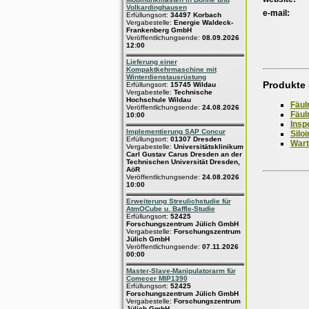
Volkardinghausen
e-mail:
Erfüllungsort:
34497 Korbach
Vergabestelle:
Energie Waldeck-
Frankenberg GmbH
Veröffentlichungsende:
08.09.2026
12:00
Lieferung einer
Kompaktkehrmaschine mit
Winterdienstausrüstung
Produkte 
Erfüllungsort:
15745 Wildau
Vergabestelle:
Technische
Hochschule Wildau
Fäul
Veröffentlichungsende:
24.08.2026
Fäul
10:00
Insp
Implementierung SAP Concur
Silo
Erfüllungsort:
01307 Dresden
Wart
Vergabestelle:
Universitätsklinikum
Carl Gustav Carus Dresden an der
Technischen Universität Dresden,
AöR
Veröffentlichungsende:
24.08.2026
10:00
Erweiterung Streulichstudie für
AtmOCube u. Baffle-Studie
Erfüllungsort:
52425
Forschungszentrum Jülich GmbH
Vergabestelle:
Forschungszentrum
Jülich GmbH
Veröffentlichungsende:
07.11.2026
00:00
Master-Slave-Manipulatorarm für
Comecer MIP1390
Erfüllungsort:
52425
Forschungszentrum Jülich GmbH
Vergabestelle:
Forschungszentrum
Jülich GmbH