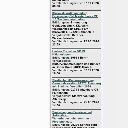
Veröffentlichungsende:
07.11.2026
00:00
Klärwerk Waßmannsdorf,
Erneuerung Gebläsetechnik - VE
1.3 Trockenbauarbeiten
Erfüllungsort:
Erneuerung
Gebläsetechnik, Klärwerk
Waßmannsdorf Straße am
Klärwerk 4, 12529 Schönefeld
Vergabestelle:
Berliner
Wasserbetriebe
Veröffentlichungsende:
25.08.2026
23:59
Umbau Container VE VI
Kälteanlagen
Erfüllungsort:
10963 Berlin
Vergabestelle:
Kulturveranstaltungen des Bundes
in Berlin GmbH (KBB GmbH)
Veröffentlichungsende:
07.11.2026
16:00
Straßenbau/Deckensanierung
Gemeindestraßen 01773 Altenberg
mit Stadt- u. Ortsteilen 2026
Erfüllungsort:
01773 Altenberg OT
Falkenhain
Vergabestelle:
Stadtverwaltung
Altenberg
Veröffentlichungsende:
25.08.2026
14:00
Sanierung von Fenstern und
Außentüren,
Welterbebesucherzentrum -
Fürstenplatz 1
Erfüllungsort:
08289 Schneeberg
Vergabestelle:
Stadtverwaltung