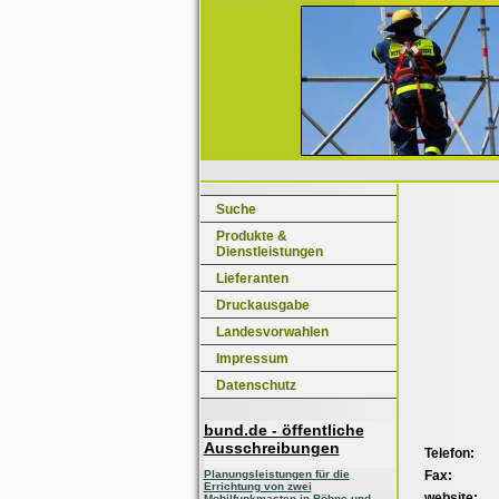
Suche
Produkte &
Dienstleistungen
Lieferanten
Druckausgabe
Landesvorwahlen
Impressum
Datenschutz
bund.de - öffentliche
Ausschreibungen
Telefon:
Fax:
Planungsleistungen für die
Errichtung von zwei
website:
Mobilfunkmasten in Böhne und