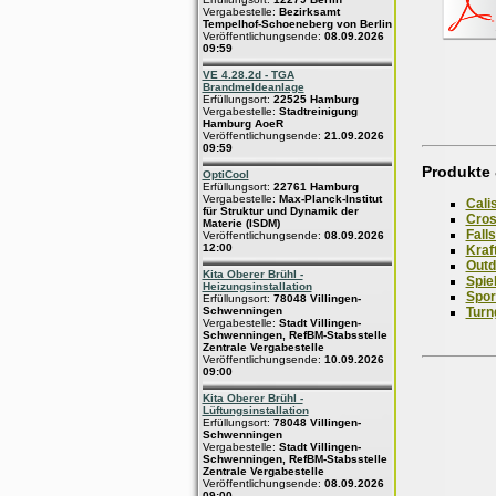
Vergabestelle:
Bezirksamt
Tempelhof-Schoeneberg von Berlin
Veröffentlichungsende:
08.09.2026
09:59
VE 4.28.2d - TGA
Brandmeldeanlage
Erfüllungsort:
22525 Hamburg
Vergabestelle:
Stadtreinigung
Hamburg AoeR
Veröffentlichungsende:
21.09.2026
09:59
Produkte 
OptiCool
Erfüllungsort:
22761 Hamburg
Vergabestelle:
Max-Planck-Institut
Cali
für Struktur und Dynamik der
Cros
Materie (ISDM)
Fall
Veröffentlichungsende:
08.09.2026
12:00
Kraf
Outd
Kita Oberer Brühl -
Spie
Heizungsinstallation
Spor
Erfüllungsort:
78048 Villingen-
Turn
Schwenningen
Vergabestelle:
Stadt Villingen-
Schwenningen, RefBM-Stabsstelle
Zentrale Vergabestelle
Veröffentlichungsende:
10.09.2026
09:00
Kita Oberer Brühl -
Lüftungsinstallation
Erfüllungsort:
78048 Villingen-
Schwenningen
Vergabestelle:
Stadt Villingen-
Schwenningen, RefBM-Stabsstelle
Zentrale Vergabestelle
Veröffentlichungsende:
08.09.2026
09:00