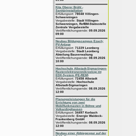
Kita Oberer Brühl -
Sanitärinstallation
Erfüllungsort:
78048 Villingen-
Schwenningen
Vergabestelle:
Stadt Villingen-
Schwenningen, RefBM-Stabsstelle
Zentrale Vergabestelle
Veröffentlichungsende:
09.09.2026
09:00
Neubau Bildungscampus Ezach;
PV-Anlage
Erfüllungsort:
71229 Leonberg
Vergabestelle:
Stadt Leonberg
Abteilung Bauverwaltung
Veröffentlichungsende:
08.09.2026
10:00
Hochschule Albstadt-Sigmaringen-
Rasterelektronenmikroskop mt
EDX-System (FE-REM)
Erfüllungsort:
72458 Albstadt
Vergabestelle:
Hochschule
Albstadt-Sigmaringen
Veröffentlichungsende:
08.09.2026
12:00
Planungsleistungen für die
Errichtung von zwei
Mobilfunkmasten in Böhne und
Volkardinghausen
Erfüllungsort:
34497 Korbach
Vergabestelle:
Energie Waldeck-
Frankenberg GmbH
Veröffentlichungsende:
08.09.2026
12:00
Neubau einer Abbiegespur auf der