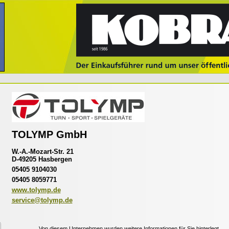
TOLYMP GmbH
W.-A.-Mozart-Str. 21
D-49205 Hasbergen
05405 9104030
05405 8059771
www.tolymp.de
service@tolymp.de
Von diesem Unternehmen wurden weitere Informationen für Sie hinterlegt.