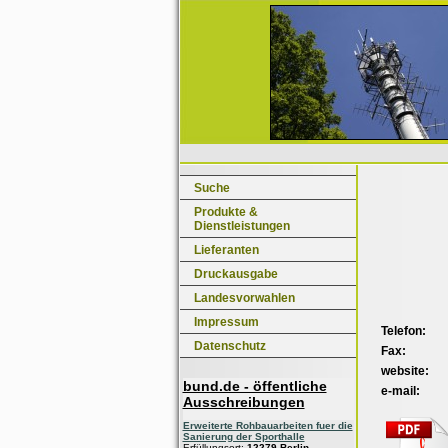
Suche
Produkte &
Dienstleistungen
Lieferanten
Druckausgabe
Landesvorwahlen
Impressum
Telefon:
Datenschutz
Fax:
website:
bund.de - öffentliche
e-mail:
Ausschreibungen
Erweiterte Rohbauarbeiten fuer die
Sanierung der Sporthalle
Erfüllungsort:
12279 Berlin