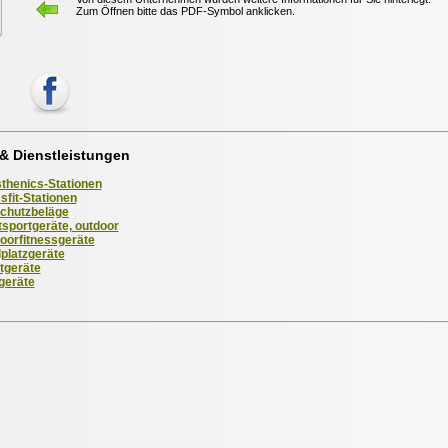
Zum Öffnen bitte das PDF-Symbol anklicken.
& Dienstleistungen
sthenics-Stationen
sfit-Stationen
schutzbeläge
tsportgeräte, outdoor
oorfitnessgeräte
lplatzgeräte
tgeräte
geräte