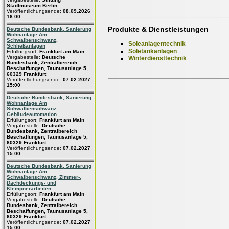
Stadtmuseum Berlin
Veröffentlichungsende:
08.09.2026
16:00
Produkte & Dienstleistungen
Deutsche Bundesbank, Sanierung
Wohnanlage Am
Schwalbenschwanz,
Soleanlagentechnik
Schließanlagen
Soletankanlagen
Erfüllungsort:
Frankfurt am Main
Vergabestelle:
Deutsche
Winterdiensttechnik
Bundesbank, Zentralbereich
Beschaffungen, Taunusanlage 5,
60329 Frankfurt
Veröffentlichungsende:
07.02.2027
15:00
Deutsche Bundesbank, Sanierung
Wohnanlage Am
Schwalbenschwanz,
Gebäudeautomation
Erfüllungsort:
Frankfurt am Main
Vergabestelle:
Deutsche
Bundesbank, Zentralbereich
Beschaffungen, Taunusanlage 5,
60329 Frankfurt
Veröffentlichungsende:
07.02.2027
15:00
Deutsche Bundesbank, Sanierung
Wohnanlage Am
Schwalbenschwanz, Zimmer-,
Dachdeckungs- und
Klempnerarbeiten
Erfüllungsort:
Frankfurt am Main
Vergabestelle:
Deutsche
Bundesbank, Zentralbereich
Beschaffungen, Taunusanlage 5,
60329 Frankfurt
Veröffentlichungsende:
07.02.2027
15:00