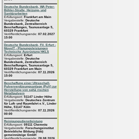
Deutsche Bundesbank, WA Peter-
Böhler-Straße, Heizung- und
Sanitärarbeiten
Erfüllungsort:
Frankfurt am Main
Vergabestelle:
Deutsche
Bundesbank, Zentralbereich
Beschaffungen, Taunusanlage 5,
60329 Frankfurt
Veröffentlichungsende:
07.02.2027
15:00
Deutsche Bundesbank, Fil. Erfurt -
MoveIT - Planungsleistungen
Technische Ausrüstung HKLS
Erfüllungsort:
Erfurt
Vergabestelle:
Deutsche
Bundesbank, Zentralbereich
Beschaffungen, Taunusanlage 5,
60329 Frankfurt am Main
Veröffentlichungsende:
07.11.2026
15:00
Beschaffung einer Ultraschall-
Pulververdüsungsanlage (PuV) zur
Herstellung von sphä rischen
Metallpulvern
Erfüllungsort:
51147 Linder Höhe
Vergabestelle:
Deutsches Zentrum
für Luft- und Raumfahrt e.V., Linder
Höhe, 51147 Köln
Veröffentlichungsende:
07.11.2026
00:00
Reinigungsdienstleistung
Erfüllungsort:
09111 Chemnitz
Vergabestelle:
Forschungsinstitut
Betriebliche Bildung (f-bb)
gemeinnützige GmbH
Veröffentlichungsende:
28.08.2026