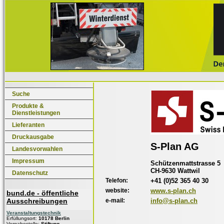
Suche
Produkte &
Dienstleistungen
Lieferanten
Druckausgabe
S-Plan AG
Landesvorwahlen
Impressum
Schützenmattstrasse 5
CH-9630 Wattwil
Datenschutz
Telefon:
+41 (0)52 365 40 30
website:
www.s-plan.ch
bund.de - öffentliche
e-mail:
info@s-plan.ch
Ausschreibungen
Veranstaltungstechnik
Erfüllungsort:
10178 Berlin
Vergabestelle:
Stiftung