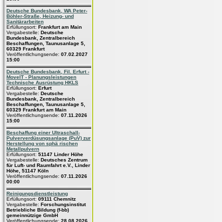
Deutsche Bundesbank, WA Peter-
Böhler-Straße, Heizung- und
Sanitärarbeiten
Erfüllungsort:
Frankfurt am Main
Vergabestelle:
Deutsche
Bundesbank, Zentralbereich
Beschaffungen, Taunusanlage 5,
60329 Frankfurt
Veröffentlichungsende:
07.02.2027
15:00
Deutsche Bundesbank, Fil. Erfurt -
MoveIT - Planungsleistungen
Technische Ausrüstung HKLS
Erfüllungsort:
Erfurt
Vergabestelle:
Deutsche
Bundesbank, Zentralbereich
Beschaffungen, Taunusanlage 5,
60329 Frankfurt am Main
Veröffentlichungsende:
07.11.2026
15:00
Beschaffung einer Ultraschall-
Pulververdüsungsanlage (PuV) zur
Herstellung von sphä rischen
Metallpulvern
Erfüllungsort:
51147 Linder Höhe
Vergabestelle:
Deutsches Zentrum
für Luft- und Raumfahrt e.V., Linder
Höhe, 51147 Köln
Veröffentlichungsende:
07.11.2026
00:00
Reinigungsdienstleistung
Erfüllungsort:
09111 Chemnitz
Vergabestelle:
Forschungsinstitut
Betriebliche Bildung (f-bb)
gemeinnützige GmbH
Veröffentlichungsende:
28.08.2026