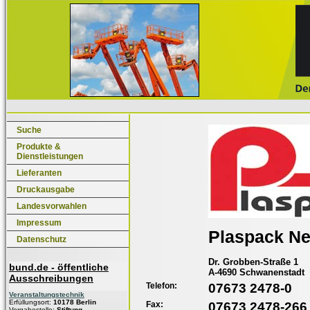
Suche
Produkte &
Dienstleistungen
Lieferanten
Druckausgabe
Landesvorwahlen
Impressum
Plaspack N
Datenschutz
Dr. Grobben-Straße 1
bund.de - öffentliche
A-4690 Schwanenstadt
Ausschreibungen
Telefon:
07673 2478-0
Veranstaltungstechnik
Erfüllungsort:
10178 Berlin
Fax:
07673 2478-266
Vergabestelle:
Stiftung