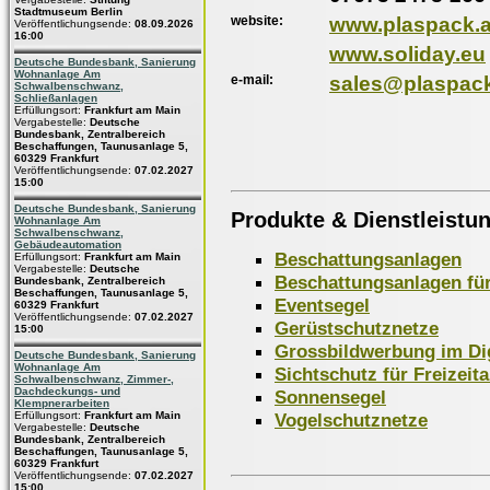
Stadtmuseum Berlin
website:
www.plaspack.a
Veröffentlichungsende:
08.09.2026
16:00
www.soliday.eu
Deutsche Bundesbank, Sanierung
Wohnanlage Am
e-mail:
sales@plaspack
Schwalbenschwanz,
Schließanlagen
Erfüllungsort:
Frankfurt am Main
Vergabestelle:
Deutsche
Bundesbank, Zentralbereich
Beschaffungen, Taunusanlage 5,
60329 Frankfurt
Veröffentlichungsende:
07.02.2027
15:00
Deutsche Bundesbank, Sanierung
Produkte & Dienstleistu
Wohnanlage Am
Schwalbenschwanz,
Gebäudeautomation
Beschattungsanlagen
Erfüllungsort:
Frankfurt am Main
Vergabestelle:
Deutsche
Beschattungsanlagen für
Bundesbank, Zentralbereich
Beschaffungen, Taunusanlage 5,
Eventsegel
60329 Frankfurt
Veröffentlichungsende:
07.02.2027
Gerüstschutznetze
15:00
Grossbildwerbung im Dig
Deutsche Bundesbank, Sanierung
Wohnanlage Am
Sichtschutz für Freizeit
Schwalbenschwanz, Zimmer-,
Dachdeckungs- und
Sonnensegel
Klempnerarbeiten
Vogelschutznetze
Erfüllungsort:
Frankfurt am Main
Vergabestelle:
Deutsche
Bundesbank, Zentralbereich
Beschaffungen, Taunusanlage 5,
60329 Frankfurt
Veröffentlichungsende:
07.02.2027
15:00