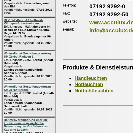
Vergabestelle:
Beschaffungsamt
Telefon:
07192 9292-0
des BMI
Veröffentlichungsende:
07.09.2026
Fax:
07192 9292-50
11:30
REZ SW 45ind AA Rottweil-
website:
www.acculux.d
Villingen-Schwenningen
Erfüllungsort:
- Maßnahmeorte im
e-mail:
info@acculux.d
Bezirk des REZ Südwest (Extra-
Regio NUTS 3)
Vergabestelle:
Bundesagentur für
Arbeit
Veröffentlichungsende:
23.09.2026
10:00
Winterdienst Gestellungsvertrag
SM Zerbst Radweg 1
Erfüllungsort:
39261 Zerbst (Anhalt-
Bitterfeld)
Produkte & Dienstleistu
Vergabestelle:
Landesstraßenbaubehörde
Sachsen-Anhalt
Veröffentlichungsende:
10.09.2026
Handleuchten
10:00
Notleuchten
Winterdienst Gestellungsvertrag
Notlichtleuchten
SM Zerbst Straße
Erfüllungsort:
39261 Zerbst (Anhalt-
Bitterfeld)
Vergabestelle:
Landesstraßenbaubehörde
Sachsen-Anhalt
Veröffentlichungsende:
10.09.2026
10:00
Rahmenvereinbarung über die
konventionelle gewerbliche
Bewachung der Graf-Haeseler-
Kaserne Lebach
Erfüllungsort:
66822 Lebach