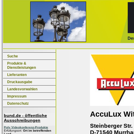
Suche
Produkte &
Dienstleistungen
Lieferanten
Druckausgabe
Landesvorwahlen
Impressum
Datenschutz
AccuLux Wi
bund.de - öffentliche
Ausschreibungen
Steinberger Str.
Poly Videokonferenz-Produkte
Erfüllungsort:
Ort im betreffenden
D-71540 Murrha
Land