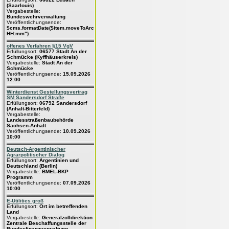
(Saarlouis)
Vergabestelle:
Bundeswehrverwaltung
Veröffentlichungsende:
$cms.formatDate($item.moveToArchive,"dd.MM.yyyy
HH:mm")
offenes Verfahren §15 VgV
Erfüllungsort:
06577 Stadt An der
Schmücke (Kyffhäuserkreis)
Vergabestelle:
Stadt An der
Schmücke
Veröffentlichungsende:
15.09.2026
12:00
Winterdienst Gestellungsvertrag
SM Sandersdorf Straße
Erfüllungsort:
06792 Sandersdorf
(Anhalt-Bitterfeld)
Vergabestelle:
Landesstraßenbaubehörde
Sachsen-Anhalt
Veröffentlichungsende:
10.09.2026
10:00
Deutsch-Argentinischer
Agrarpolitischer Dialog
Erfüllungsort:
Argentinien und
Deutschland (Berlin)
Vergabestelle:
BMEL-BKP
Programm
Veröffentlichungsende:
07.09.2026
10:00
E-Utilities groß
Erfüllungsort:
Ort im betreffenden
Land
Vergabestelle:
Generalzolldirektion
Zentrale Beschaffungsstelle der
Bundesfinanzverwaltung